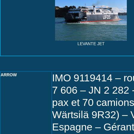
LEVANTE JET
IMO 9119414 – ro
ARROW
7 606 – JN 2 282 -
pax et 70 camions
Wärtsilä 9R32) – V
Espagne – Géra