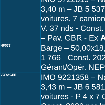
3,40 m – JB 5 537
voitures, 7 camion
V. 37 nds - Const
– Pav. GBR - Ex
Barge – 50,00x18
NP577
1 766 - Const. 20
Gérant/Opér. NE
IMO 9221358 – Na
VOYAGER
3,43 m – JB 6 581
voitures - P 4 x 