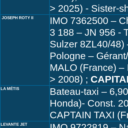
> 2025) - Sister-s
IMO 7362500 – Ch
JOSEPH ROTY II
3 188 – JN 956 - 
Sulzer 8ZL40/48) 
Pologne – Géra
MALO (France) – P
> 2008) ;
CAPITA
Bateau-taxi – 6,9
LA MÉTIS
Honda)- Const. 20
CAPTAIN TAXI (Fr
IMO 9722819 – Na
LEVANTE JET