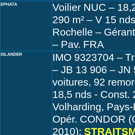
Voilier NUC – 18,
EPHATA
290 m² – V 15 nds
Rochelle – Géra
– Pav. FRA
IMO 9323704 – Tr
ISLANDER
– JB 13 906 – JN 
voitures, 92 remo
18,5 nds - Const
Volharding, Pays
Opér. CONDOR (G
2010);
STRAITS