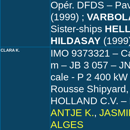
Opér. DFDS – Pav
(1999) ;
VARBOL
Sister-ships
HELL
HILDASAY
(1999
IMO 9373321 – Ca
CLARA K.
m – JB 3 057 – JN
cale - P 2 400 kW
Rousse Shipyard,
HOLLAND C.V. – P
ANTJE K.
,
JASMI
ALGES