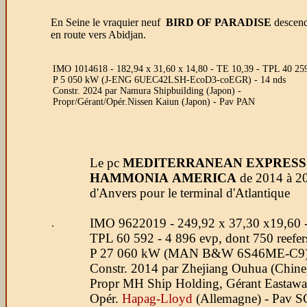
En Seine le vraquier neuf
BIRD OF PARADISE
descend
en route vers Abidjan.
IMO 1014618 - 182,94 x 31,60 x 14,80 - TE 10,39 - TPL 40 259 
P 5 050 kW (J-ENG 6UEC42LSH-EcoD3-coEGR) - 14 nds
Constr. 2024 par Namura Shipbuilding (Japon) -
Propr/Gérant/Opér.Nissen Kaiun (Japon) - Pav PAN
Le pc
MEDITERRANEAN EXPRESS
HAMMONIA AMERICA
de 2014 à 20
d'Anvers pour le terminal d'Atlantique
IMO 9622019 - 249,92 x 37,30 x19,60 
.
TPL 60 592 - 4 896 evp, dont 750 reefer
P 27 060 kW (MAN B&W 6S46ME-C9) 
Constr. 2014 par Zhejiang Ouhua (Chine)
Propr MH Ship Holding, Gérant Eastawa
Opér.
Hapag-Lloyd
(Allemagne) - Pav 