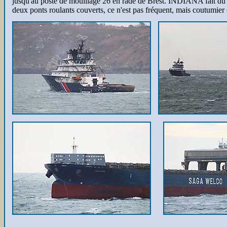
jusqu'au poste de mouillage 26 en rade de Brest. INDIANA fait du vr
deux ponts roulants couverts, ce n'est pas fréquent, mais coutumier c