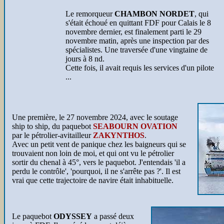
Le remorqueur
CHAMBON NORDET
, qui
s'était échoué en quittant FDF pour Calais le 8
novembre dernier, est finalement parti le 29
novembre matin, après une inspection par des
spécialistes. Une traversée d'une vingtaine de
jours à 8 nd.
Cette fois, il avait requis les services d'un pilote
...
Une première, le 27 novembre 2024, avec le soutage
ship to ship, du paquebot
SEABOURN OVATION
par le pétrolier-avitailleur
ZAKYNTHOS
.
Avec un petit vent de panique chez les baigneurs qui se
trouvaient non loin de moi, et qui ont vu le pétrolier
sortir du chenal à 45°, vers le paquebot. J'entendais 'il a
perdu le contrôle', 'pourquoi, il ne s'arrête pas ?'. Il est
vrai que cette trajectoire de navire était inhabituelle.
Le paquebot
ODYSSEY
a passé deux