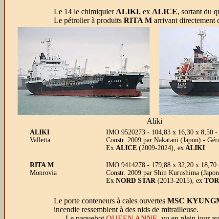
Le 14 le chimiquier
ALIKI
, ex
ALICE
, sortant du 
Le pétrolier à produits
RITA M
arrivant directement 
Aliki
ALIKI
IMO 9520273 - 104,83 x 16,30 x 8,50 - 
Valletta
Constr. 2009 par Nakatani (Japon) - 
Ex
ALICE
(2009-2024), ex
ALIKI
RITA M
IMO 9414278 - 179,88 x 32,20 x 18,7
Monrovia
Constr. 2009 par Shin Kurushima (Japon
Ex
NORD STAR
(2013-2015), ex
TOR
Le porte conteneurs à cales ouvertes
MSC KYUNG
incendie ressemblent à des nids de mitrailleuse.
Le paquebot
QUEEN ANNE,
vu en plein jour a