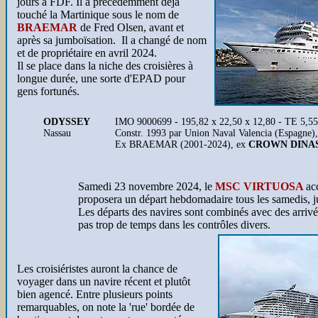
jours à FDF. Il a précédemment déjà
touché la Martinique sous le nom de
BRAEMAR
de Fred Olsen, avant et
après sa jumboïsation. Il a changé de nom
et de propriétaire en avril 2024.
Il se place dans la niche des croisières à
longue durée, une sorte d'EPAD pour
gens fortunés.
ODYSSEY
IMO 9000699 - 195,82 x 22,50 x 12,80 - TE 5,55 -
Nassau
Constr. 1993 par Union Naval Valencia (Espagne)
Ex BRAEMAR (2001-2024), ex
CROWN DINA
Samedi 23 novembre 2024, le
MSC VIRTUOSA
ac
proposera un départ hebdomadaire tous les samedis, jus
Les départs des navires sont combinés avec des arrivé
pas trop de temps dans les contrôles divers.
Les croisiéristes auront la chance de
voyager dans un navire récent et plutôt
bien agencé. Entre plusieurs points
remarquables, on note la 'rue' bordée de