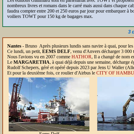
Les éditions Gallimard sont en partenariat avec TOWT et proposen
nombreux livres et romans dans le carré mais aussi dans chaque cab
faudra compter entre 200 et 250 euros par jour pour embarquer à b
voiliers TOWT pour 150 kg de bagages max.
3 
Nantes
-
Bruno Après plusieurs lundis sans navire à quai, pour les a
Ce lundi, un petit,
EEMS DELF
, venu d'Anvers décharger 3 000 to
Nous l'avions vu en 2007 comme
HATHOR
, Il a changé de nom 
Le
MARGARETHA
, à quai déjà depuis une semaine, décharge 
Rudolf Schepers, géré et opéré depuis 2023 par Jens U Waller (Al
Et pour la deuxième fois, ce roulier d'Airbus le
CITY OF HAMB
Eems Delf