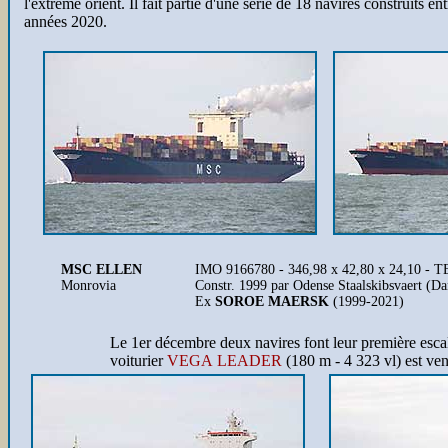
l'extrême orient. Il fait partie d'une série de 18 navires construits
années 2020.
MSC ELLEN
IMO 9166780 - 346,98 x 42,80 x 24,10 - T
Monrovia
Constr. 1999 par Odense Staalskibsvaert (
Ex
SOROE MAERSK
(1999-2021)
Le 1er décembre deux navires font leur première esc
voiturier
VEGA LEADER
(180 m - 4 323 vl) est ve