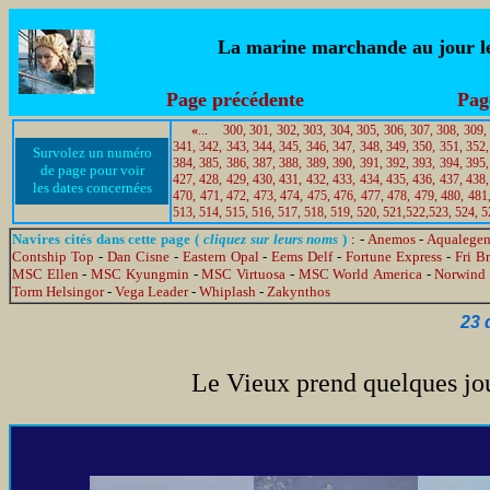
La marine marchande au jour le 
Page précédente
Pag
«
..
.
300,
301,
302,
303,
304,
305,
306,
307,
308,
309,
341,
342,
343,
344,
345,
346,
347,
348,
349,
350,
351,
352,
Survolez un numéro
384,
385,
386,
387,
388,
389,
390,
391,
392,
393,
394,
395,
de page pour voir
427,
428,
429,
430,
431,
432,
433,
434,
435,
436,
437,
438,
les dates concernées
470,
471,
472,
473,
474,
475,
476,
477,
478,
479,
480,
481
513,
514,
515,
516,
517,
518,
519,
520,
521,
522,
523,
524,
5
Navires cités dans cette page (
cliquez sur leurs noms
)
: -
Anemos
-
Aqualege
Contship Top
-
Dan Cisne
-
Eastern Opal
-
Eems Delf
-
Fortune Express
-
Fri B
MSC Ellen
-
MSC Kyungmin
-
MSC Virtuosa
-
MSC World America
-
Norwind 
Torm Helsingor
-
Vega Leader
-
Whiplash
-
Zakynthos
23 
Le Vieux prend quelques jou