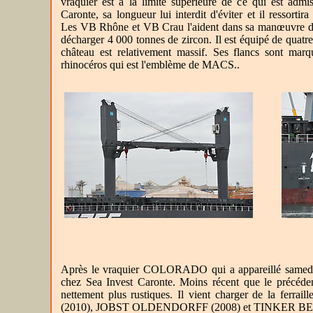
vraquier est à la limite supérieure de ce qui est admi
Caronte, sa longueur lui interdit d'éviter et il ressortir
Les VB Rhône et VB Crau l'aident dans sa manœuvre d'a
décharger 4 000 tonnes de zircon. Il est équipé de quatre
château est relativement massif. Ses flancs sont marq
rhinocéros qui est l'emblème de MACS..
Après le vraquier COLORADO qui a appareillé samedi 
chez Sea Invest Caronte. Moins récent que le précédent
nettement plus rustiques. Il vient charger de la fer
(2010), JOBST OLDENDORFF (2008) et TINKER BE