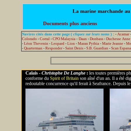
La marine marchande au jo
Documents plus anciens
Navires cités dans cette page (
cliquez sur leurs noms
)
: -
Acamar
Colorado
-
Corral
-
CPO Malaysia
-
Daan
-
Donbass
-
Duchesse Anne
-
Léon Thevenin
-
Leopard
-
Lion
-
Maran Pythia
-
Marie Jeanne
-
Me
-
Quarterman
-
Responder
-
Saint Denis
-
S.B. Guardian
-
Scan Espana
Calais -
Christophe De Langhe
:
les toutes premières 
conforme du
Spirit of Britain
son aîné d'un an. Il a été d
redoutable concurrence qu'il ferait à Seafrance. Depuis l