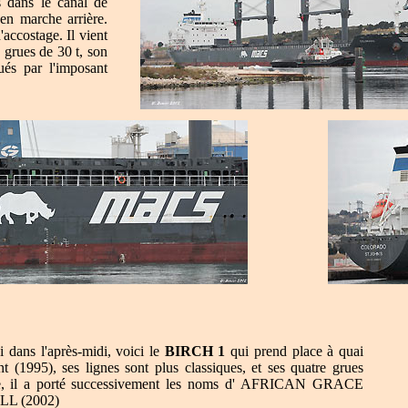
s dans le canal de
a en marche arrière.
ccostage. Il vient
 grues de 30 t, son
ués par l'imposant
dans l'après-midi, voici le
BIRCH 1
qui prend place à quai
 (1995), ses lignes sont plus classiques, et ses quatre grues
raille, il a porté successivement les noms d' AFRICAN GRACE
LL (2002)