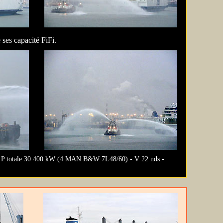
 ses capacité FiFi.
 - P totale 30 400 kW (4 MAN B&W 7L48/60) - V 22 nds -