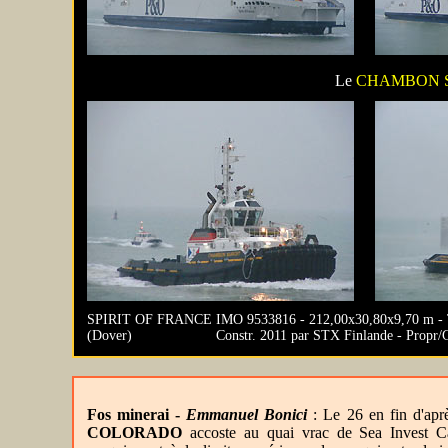
Le
CHAMBON 
SPIRIT OF FRANCE
IMO 9533816 - 212,00x30,80x9,70 m - T
(Dover)
Constr. 2011 par STX Finlande - Prop
Fos minerai -
Emmanuel Bonici
: Le 26 en fin d'apr
COLORADO
accoste au quai vrac de Sea Invest Ca