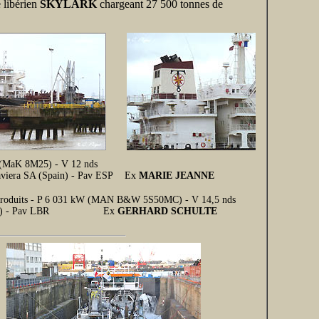
 libérien
SKYLARK
chargeant 27 500 tonnes de
W (MaK 8M25) - V 12 nds
 Naviera SA (Spain) - Pav ESP Ex
MARIE JEANNE
 6 produits - P 6 031 kW (MAN B&W 5S50MC) - V 14,5 nds
s (Danemark) - Pav LBR Ex
GERHARD SCHULTE