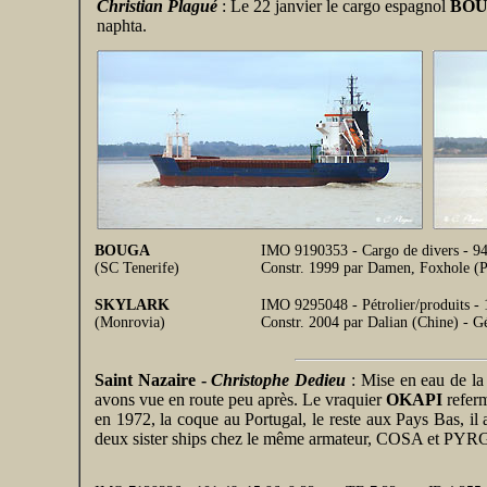
Christian Plagué
: Le 22 janvier le cargo espagnol
BO
naphta.
BOUGA
IMO 9190353 - Cargo de divers - 94
(SC Tenerife)
Constr. 1999 par Damen, Foxhole (
SKYLARK
IMO 9295048 - Pétrolier/produits 
(Monrovia)
Constr. 2004 par Dalian (Chine
Saint Nazaire -
Christophe Dedieu
: Mise en eau de 
avons vue en route peu après. Le vraquier
OKAPI
referm
en 1972, la coque au Portugal, le reste aux Pays Bas, il 
deux sister ships chez le même armateur, COSA et PY