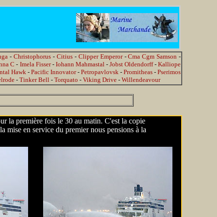
uga
-
Christophorus
-
Citius
-
Clipper Emperor
-
Cma Cgm Samson
-
nna C
-
Imela Fisser
-
Iohann Mahmastal
-
Jobst Oldendorff
-
Kalliope
ntal Hawk
-
Pacific Innovator
-
Petropavlovsk
-
Promitheas
-
Pserimos
elrode
-
Tinker Bell
-
Torquato
-
Viking Drive
-
Willendeavour
r la première fois le 30 au matin. C'est la copie
la mise en service du premier nous pensions à la