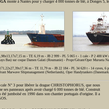
UGA
monte à Nantes pour y charger 4 000 tonnes de blé, à Donges 5, le
,98x13,17x7,15 m - TE 6,19 m - JB 2 999 - PL 5 065 t - 1 cale - P 2 400 k
Pays Bas) sur coque Damen Galati (Roumanie) - Propr/Gérant/Oper Murueta
- 171,22x27,39x17,36 m - TE 11,79 m - JB 22 184 - PL 34 620 t - 14 cuves,
) - Gérant Marwave Shipmanagement (Netherlands), Oper Handytanker
la cale N° 3 pour libérer la drague CHRISTOPHORUS, que nous
e ses panneaux après avoir chargé 6 000 tonnes de blé. Construit
a été jumboïsé en 1990 dans son chantier portugais d'origine. Il a
RGOS.