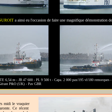
SUROIT
a ainsi eu l'occasion de faire une magnifique démonstration de
E 6,54 m - JB 47 600 - PL 9 500 t - Capa. 2 000 pax/195 vl/180 remorques
r/Gérant P&O (UK) - Pav GBR
ès midi le vraquier
ronte. Ce récent