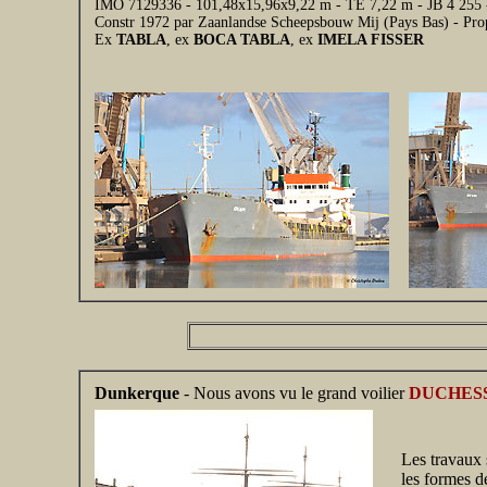
IMO 7129336 - 101,48x15,96x9,22 m - TE 7,22 m - JB 4 255 
Constr 1972 par Zaanlandse Scheepsbouw Mij (Pays Bas) - Pr
Ex
TABLA
, ex
BOCA TABLA
, ex
IMELA FISSER
Dunkerque
- Nous avons vu le grand voilier
DUCHES
Les travaux 
les formes d