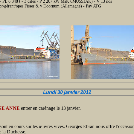
- PL 6 348 t - 3 cales - P 2 207 kW MaK 6MU551AK) - V 13 nds
opr/gérant/oper Fisser & v Doornum (Allemagne) - Pav ATG
Lundi 30 janvier 2012
SE ANNE
entrer en carénage le 13 janvier.
sont en cours sur les œuvres vives. Georges Ebran nous offre l'occasio
e la Duchesse.