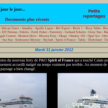
ur le jour...
Petits
reportages
Documents plus récents
-
African Grace
-
Amadea
-
Apollo Lupus
-
Bel Espoir
-
Birch 1
-
Boca Tabla
-
Bo
-
EIT Paloma
-
Fidelio
-
Forth Fisher
-
Fraternity
-
Gerhard Schulte
-
Glory Star
-
Ha
gah Cement
-
Modern Drive
-
Moorea Ferry
-
Okapi
-
Omskiy 102
-
Opal Ace
-
Orie
-
Sea Star
-
Seabourne Odyssey
-
Skylark
-
Spirit of France
-
Tabla
-
Thebeland
-
Ti
Mardi 31 janvier 2012
photos du nouveau ferry de P&O
Spirit of France
qui a touché Calais pou
ignement accueilli malgré un temps vraiment pas terrible. Au moment de 
e paysage a bien changé.