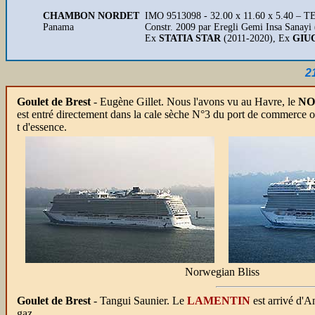
CHAMBON NORDET
IMO 9513098 - 32.00 x 11.60 x 5.40 – TE 
Panama
Constr. 2009 par Eregli Gemi Insa Sanay
Ex
STATIA STAR
(2011-2020), Ex
GIU
2
Goulet de Brest
- Eugène Gillet. Nous l'avons vu au Havre
, le
NO
est entré directement dans la cale sèche N°3 du port de commerce où
t d'essence.
Norwegian Bliss
Goulet de Brest
- Tangui Saunier. Le
LAMENTIN
est arrivé d'An
gaz.