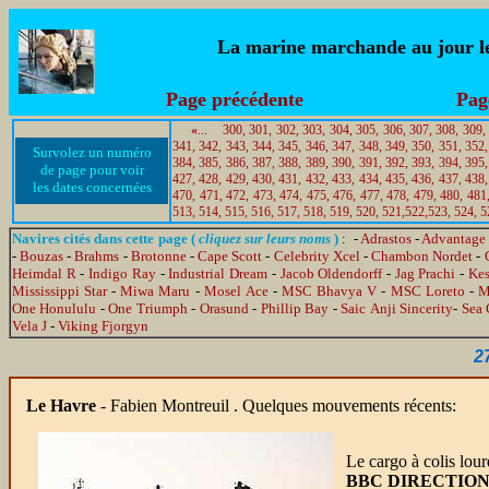
La marine marchande au jour le 
Page précédente
Pag
«
..
.
300,
301,
302,
303,
304,
305,
306,
307,
308,
309,
341,
342,
343,
344,
345,
346,
347,
348,
349,
350,
351,
352,
Survolez un numéro
384,
385,
386,
387,
388,
389,
390,
391,
392,
393,
394,
395,
de page pour voir
427,
428,
429,
430,
431,
432,
433,
434,
435,
436,
437,
438,
les dates concernées
470,
471,
472,
473,
474,
475,
476,
477,
478,
479,
480,
481
513,
514,
515,
516,
517,
518,
519,
520,
521,
522,
523,
524,
5
Navires cités dans cette page (
cliquez sur leurs noms
)
: -
Adrastos
-
Advantage
-
Bouzas
-
Brahms
-
Brotonne
-
Cape Scott
-
Celebrity Xcel
-
Chambon Nordet
-
Heimdal R
-
Indigo Ray
-
Industrial Dream
-
Jacob Oldendorff
-
Jag Prachi
-
Kes
Mississippi Star
-
Miwa Maru
-
Mosel Ace
-
MSC Bhavya V
-
MSC Loreto
-
M
One Honululu
-
One Triumph
-
Orasund
-
Phillip Bay
-
Saic Anji Sincerity
-
Sea
Vela J
-
Viking Fjorgyn
2
Le Havre
- Fabien Montreuil . Quelques mouvements récents:
Le cargo à colis lour
BBC DIRECTIO