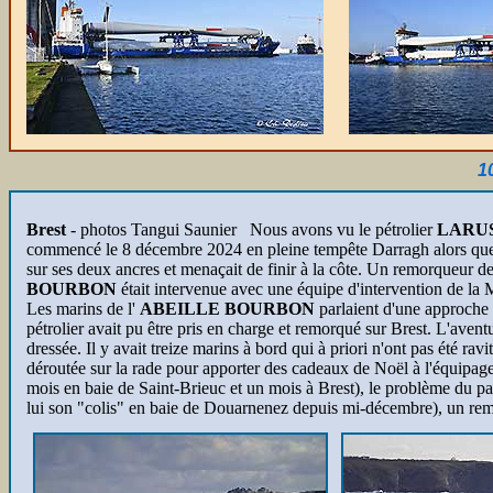
1
Brest
- photos Tangui Saunier
Nous avons vu le pétrolier
LARU
commencé le 8 décembre 2024 en pleine tempête Darragh alors que le 
sur ses deux ancres et menaçait de finir à la côte. Un remorqueur de S
BOURBON
était intervenue avec une équipe d'intervention de la M
Les marins de l'
ABEILLE BOURBON
parlaient d'une approche t
pétrolier avait pu être pris en charge et remorqué sur Brest. L'avent
dressée. Il y avait treize marins à bord qui à priori n'ont pas été rav
déroutée sur la rade pour apporter des cadeaux de Noël à l'équipag
mois en baie de Saint-Brieuc et un mois à Brest), le problème du p
lui son "colis" en baie de Douarnenez depuis mi-décembre), un remor