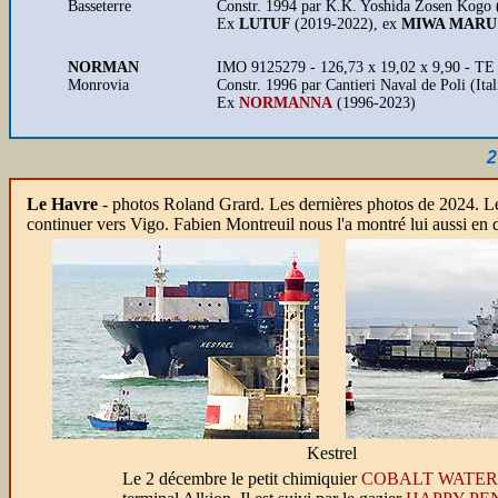
Basseterre
Constr. 1994 par K.K. Yoshida Zosen Kogo 
Ex
LUTUF
(2019-2022), ex
MIWA MAR
NORMAN
IMO 9125279 - 126,73 x 19,02 x 9,90 - TE
Monrovia
Constr. 1996 par Cantieri Naval de Poli (It
Ex
NORMANNA
(1996-2023)
2
Le Havre
-
photos Roland Grard. Les dernières photos de 2024. L
continuer vers Vigo. Fabien Montreuil nous l'a montré lui aussi en 
Kestrel
Le 2 décembre le petit chimiquier
COBALT WATER