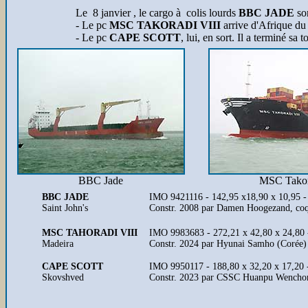
Le
8 janvier , le cargo à colis lourds
BBC JADE
sor
- Le pc
MSC TAKORADI VIII
arrive d'Afrique du
- Le pc
CAPE SCOTT
, lui, en sort. Il a terminé s
BBC Jade
MSC Takor
BBC JADE
IMO 9421116 - 142,95 x18,90 x 10,95 -
Saint John's
Constr. 2008 par Damen Hoogezand, coq
MSC TAHORADI VIII
IMO 9983683 - 272,21 x 42,80 x 24,80
Madeira
Constr. 2024 par Hyunai Samho (Corée)
CAPE SCOTT
IMO 9950117 - 188,80 x 32,20 x 17,20
Skovshved
Constr. 2023 par CSSC Huanpu Wenchon