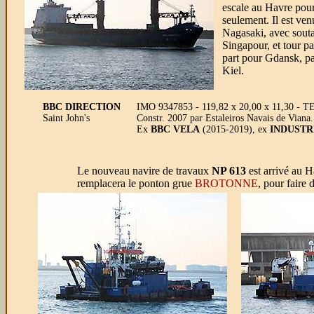
escale au Havre pou
seulement. Il est ven
Nagasaki, avec sout
Singapour, et tour pa
part pour Gdansk, pa
Kiel.
BBC DIRECTION
IMO 9347853 - 119,82 x 20,00 x 11,30 - TE
Saint John's
Constr. 2007 par Estaleiros Navais de Viana
Ex
BBC VELA
(2015-2019), ex
INDUSTR
Le nouveau navire de travaux
NP 613
est arrivé au H
remplacera le ponton grue
BROTONNE
, pour faire