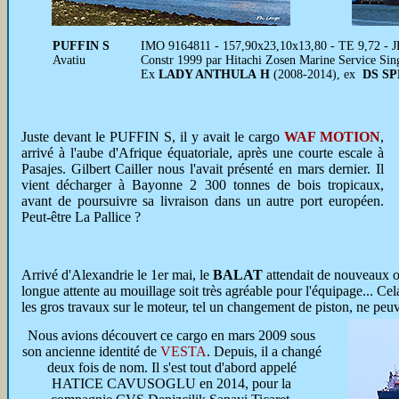
PUFFIN S
IMO 9164811 - 157,90x23,10x13,80 - TE 9,72 - 
Avatiu
Constr 1999 par Hitachi Zosen Marine Service Si
Ex
LADY ANTHULA H
(2008-2014), ex
DS S
Juste devant le PUFFIN S, il y avait le cargo
WAF MOTION
,
arrivé à l'aube d'Afrique équatoriale, après une courte escale à
Pasajes. Gilbert Cailler nous l'avait présenté en mars dernier. Il
vient décharger à Bayonne 2 300 tonnes de bois tropicaux,
avant de poursuivre sa livraison dans un autre port européen.
Peut-être La Pallice ?
Arrivé d'Alexandrie le 1er mai, le
BALAT
attendait de nouveaux or
longue attente au mouillage soit très agréable pour l'équipage... Cela p
les gros travaux sur le moteur, tel un changement de piston, ne peuve
Nous avions découvert ce cargo en mars 2009 sous
son ancienne identité de
VESTA
. Depuis, il a changé
deux fois de nom. Il s'est tout d'abord appelé
HATICE CAVUSOGLU en 2014, pour la