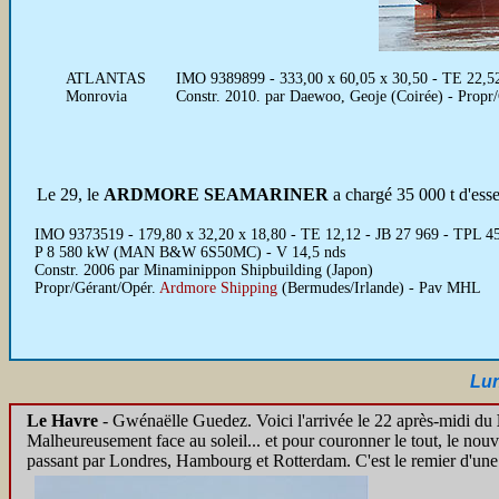
ATLANTAS
IMO 9389899 - 333,00 x 60,05 x 30,50 - TE 22,52
Monrovia
Constr. 2010. par Daewoo, Geoje (Coirée) - Prop
Le 29, le
ARDMORE SEAMARINER
a chargé 35 000 t d'ess
IMO 9373519 - 179,80 x 32,20 x 18,80 - TE 12,12 - JB 27 969 - TPL 4
P 8 580 kW (MAN B&W 6S50MC) - V 14,5 nds
Constr. 2006 par Minaminippon Shipbuilding (Japon)
Propr/Gérant/Opér.
Ardmore Shipping
(Bermudes/Irlande) - Pav MHL
Lun
Le Havre
- Gwénaëlle Guedez. Voici l'arrivée le 22 après-midi du
Malheureusement face au soleil... et pour couronner le tout, le nou
passant par Londres, Hambourg et Rotterdam. C'est le remier d'une sér