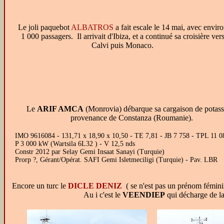
Le joli paquebot
ALBATROS
a fait escale le 14 mai, avec envir
1 000 passagers. Il arrivait d'Ibiza, et a continué sa croisière ver
Calvi puis Monaco.
Le
ARIF AMCA
(Monrovia) débarque sa cargaison de potass
provenance de Constanza (Roumanie).
IMO 9616084 - 131,71 x 18,90 x 10,50 - TE 7,81 - JB 7 758 - TPL 11 0
P 3 000 kW (Wartsila 6L32 ) - V 12,5 nds
Constr 2012 par Selay Gemi Insaat Sanayi (Turquie)
Prorp ?, Gérant/Opérat. SAFI Gemi Isletmeciligi (Turquie) - Pav. LBR
Encore un turc le
DICLE DENIZ
( se n'est pas un prénom féminin.
Au i c'est le
VEENDIEP
qui décharge de la