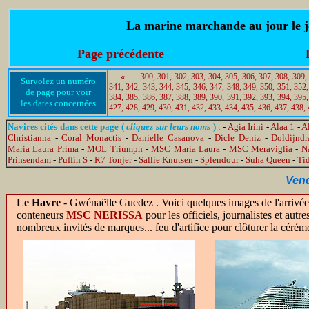
La marine marchande au jour le jo
Page précédente
«
..
.
300,
301,
302,
303,
304,
305,
306,
307,
308,
309,
Survolez un numéro
341,
342,
343,
344,
345,
346,
347,
348,
349,
350,
351,
352,
de page pour voir
384,
385,
386,
387,
388,
389,
390,
391,
392,
393,
394,
395,
les dates concernées
427,
428,
429,
430,
431,
432,
433,
434,
435,
436,
437,
438,
Navires cités dans cette page (
cliquez sur leurs noms
)
: -
Agia Irini
-
Alaa 1
-
A
Christianna
-
Coral Monactis
-
Danielle Casanova
-
Dicle Deniz
-
Doldijndr
Maria Laura Prima
-
MOL Triumph
-
MSC Maria Laura
-
MSC Meraviglia
-
N
Prinsendam
-
Puffin S
-
R7 Tonjer
-
Sallie Knutsen
-
Splendour
-
Suha Queen
-
Ti
Vend
Le Havre
- Gwénaëlle Guedez . Voici quelques images de l'arrivé
conteneurs
MSC NERISSA
pour les officiels, journalistes et aut
nombreux invités de marques... feu d'artifice pour clôturer la cérém