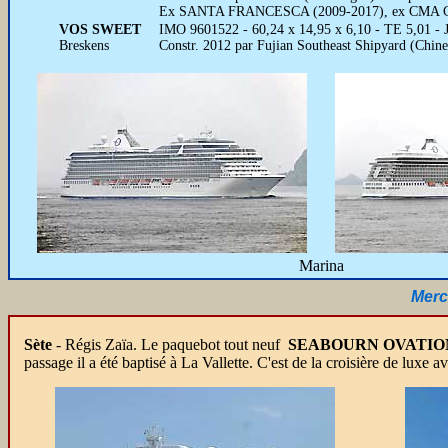
Ex SANTA FRANCESCA (2009-2017), ex CMA
VOS SWEET
IMO 9601522 - 60,24 x 14,95 x 6,10 - TE 5,01 - JB
Breskens
Constr. 2012 par Fujian Southeast Shipyard (Chin
Marina
Merc
Sète
- Régis Zaïa. Le paquebot tout neuf
SEABOURN OVATI
passage il a été baptisé à La Vallette. C'est de la croisière de luxe 