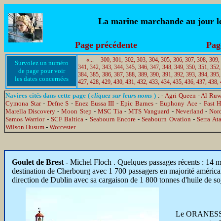
La marine marchande au jour le 
Page précédente
Pag
«
..
.
300,
301,
302,
303,
304,
305,
306,
307,
308,
309,
Survolez un numéro
341,
342,
343,
344,
345,
346,
347,
348,
349,
350,
351,
352,
de page pour voir
384,
385,
386,
387,
388,
389,
390,
391,
392,
393,
394,
395,
les dates concernées
427,
428,
429,
430,
431,
432,
433,
434,
435,
436,
437,
438,
Navires cités dans cette page (
cliquez sur leurs noms
)
: -
Agri Queen
-
Al Ruw
Cymona Star
-
Defne S
-
Enez Eussa III
-
Epic Barnes
-
Euphony Ace
-
Fast 
Marella Discovery
-
Moon Step
-
MSC Tia
-
MTS Vanguard
-
Neverland
-
Nord
Samos Warrior
-
SCF Baltica
-
Seabourn Encore
-
Seabourn Ovation
-
Serra At
Wilson Husum
-
Worcester
Goulet de Brest
- Michel Floch . Quelques passages récents : 14 ma
destination de Cherbourg avec 1 700 passagers en majorité américa
direction de Dublin avec sa cargaison de 1 800 tonnes d'huile de so
Le ORANESS a