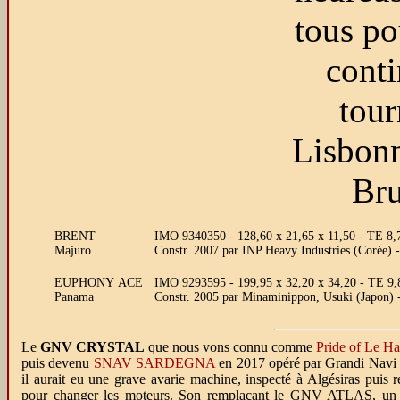
tous po
conti
tour
Lisbonn
Bru
BRENT
IMO 9340350 - 128,60 x 21,65 x 11,50 - TE 8,
Majuro
Constr. 2007 par INP Heavy Industries (Coré
EUPHONY ACE
IMO 9293595 - 199,95 x 32,20 x 34,20 - TE 9,8
Panama
Constr. 2005 par Minaminippon, Usuki (Japon) 
Le
GNV CRYSTAL
que nous vons connu comme
Pride of Le Ha
puis devenu
SNAV SARDEGNA
en 2017 opéré par Grandi Navi 
il aurait eu une grave avarie machine, inspecté à Algésiras puis
pour changer les moteurs. Son remplaçant le GNV ATLAS, un si