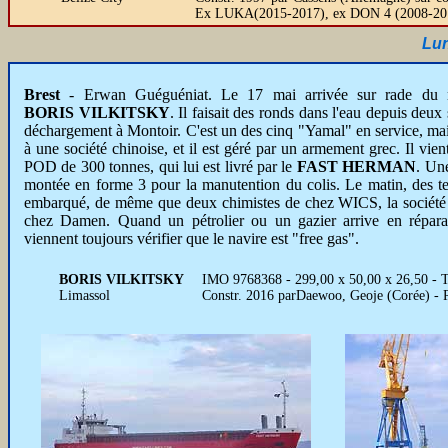
Ex LUKA(2015-2017), ex DON 4 (2008-20
Lun
Brest
- Erwan Guéguéniat. Le 17 mai arrivée sur rade du 
BORIS VILKITSKY
. Il faisait des ronds dans l'eau depuis deu
déchargement à Montoir. C'est un des cinq "Yamal" en service, mais
à une société chinoise, et il est géré par un armement grec. Il vie
POD de 300 tonnes, qui lui est livré par le
FAST HERMAN
. Une
montée en forme 3 pour la manutention du colis. Le matin, des 
embarqué, de même que deux chimistes de chez WICS, la société q
chez Damen. Quand un pétrolier ou un gazier arrive en réparat
viennent toujours vérifier que le navire est "free gas".
BORIS VILKITSKY
IMO 9768368 - 299,00 x 50,00 x 26,50 - T
Limassol
Constr. 2016 parDaewoo, Geoje (Corée) - 