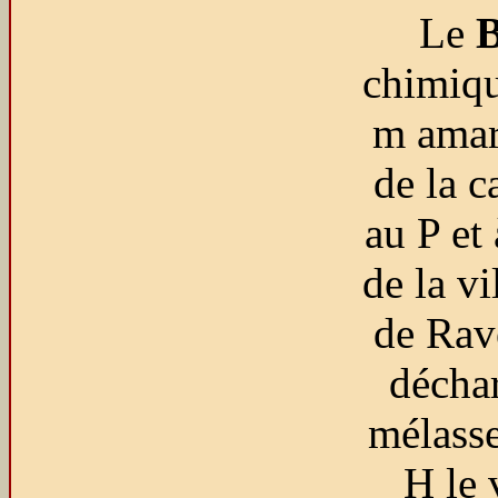
Le
B
chimiqu
m amar
de la c
au P et
de la vi
de Rav
déchar
mélasse
H le 