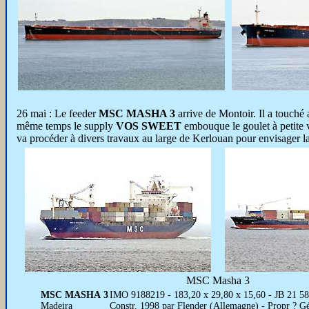
26 mai : Le feeder
MSC MASHA 3
arrive de Montoir. Il a touché
même temps le supply
VOS SWEET
embouque le goulet à petite 
va procéder à divers travaux au large de Kerlouan pour envisager la f
MSC Masha 3
MSC MASHA 3
IMO 9188219 - 183,20 x 29,80 x 15,60 - JB 21
Madeira
Constr. 1998 par Flender (Allemagne) - Propr ? G