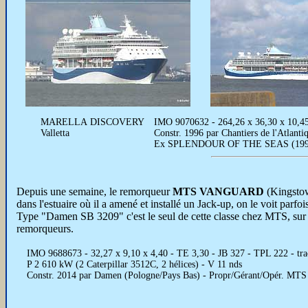
MARELLA DISCOVERY
IMO 9070632 - 264,26 x 36,30 x 10,45 
Valletta
Constr. 1996 par Chantiers de l'Atlan
Ex SPLENDOUR OF THE SEAS (1996
Depuis une semaine, le remorqueur
MTS VANGUARD
(Kingstow
dans l'estuaire où il a amené et installé un Jack-up, on le voit parfoi
Type "Damen SB 3209" c'est le seul de cette classe chez MTS, sur 
remorqueurs.
IMO 9688673 - 32,27 x 9,10 x 4,40 - TE 3,30 - JB 327 - TPL 222 - trac
P 2 610 kW (2 Caterpillar 3512C, 2 hélices) - V 11 nds
Constr. 2014 par Damen (Pologne/Pays Bas) - Propr/Gérant/Opér. MT