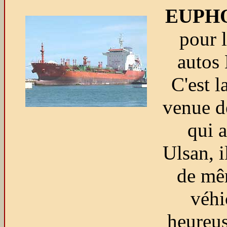
EUPH
pour l
autos
C'est l
venue d
qui a
Ulsan, i
de mê
véhi
heureu