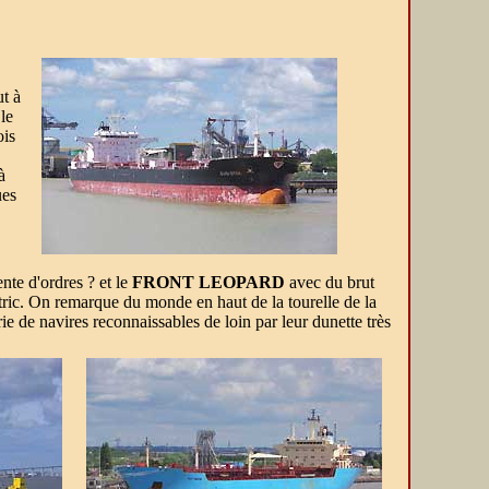
t à
le
ois
à
ues
ente d'ordres ? et le
FRONT LEOPARD
avec du brut
ctric. On remarque du monde en haut de la tourelle de la
e de navires reconnaissables de loin par leur dunette très