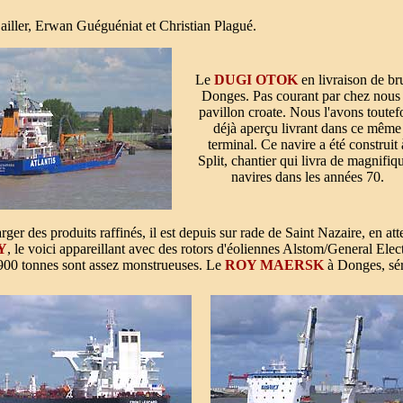
Cailler, Erwan Guéguéniat et Christian Plagué.
Le
DUGI OTOK
en livraison de bru
Donges. Pas courant par chez nous 
pavillon croate. Nous l'avons toutef
déjà aperçu livrant dans ce même
terminal. Ce navire a été construit 
Split, chantier qui livra de magnifiq
navires dans les années 70.
rger des produits raffinés, il est depuis sur rade de Saint Nazaire, en att
Y
, le voici appareillant avec des rotors d'éoliennes Alstom/General Ele
e 900 tonnes sont assez monstrueuses. Le
ROY MAERSK
à Donges, séri