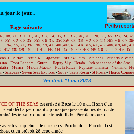
jour le jour...
Petits repor
Page suivante
07,
308,
309,
310,
311,
312,
313,
314,
315,
316,
317,
318,
319,
320,
321,
322,
323,
324,
325
50,
351,
352,
353,
354,
355,
356,
357,
358,
359,
360,
361,
362,
363,
364,
365,
366,
367,
368
93,
394,
395,
396,
397,
398,
399,
400,
401,
402,
403,
404,
405,
406,
407,
408,
409,
410,
411
36,
437,
438,
439,
440,
441,
442,
443,
444,
445,
446,
447,
448,
449,
450,
451,
452,
453,
454,
aran J
-
Althea
-
Antje K
-
Argonaut
-
Arklow Faith
-
Atalandi
-
Atlantis Alvara
muna
-
Front Leopard
-
Guroni
-
Happy Sky
-
Henda
-
Independence of the Seas
-
laita
-
Moana
-
Murcia Maersk
-
Navin Hawk
-
Neptune Thalassa
-
Normand Flo
ss
-
Saracena
-
Seven Seas Explorer
-
Sotra
-
Santa Rossa
-
St Rossa
-
Thorco Conque
Vendredi 11 mai 2018
CE OF THE SEAS
est arrivé à Brest le 10 mai. Il sort d'un
il vient décharger durant 2 jours quelques centaines de m3 de
iné les travaux durant le transit. Il doit être de retour à
vec les paquebots de croisières. Proche de la Floride il est
ots, et en prévoit 28 cette année.