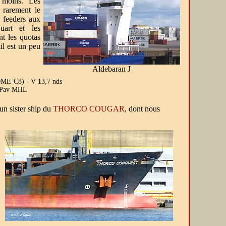
 moins. Les
 rarement le
s feeders aux
uart et les
t les quotas
il est un peu
Aldebaran J
0ME-C8) - V 13,7 nds
- Pav MHL
un sister ship du
THORCO COUGAR
, dont nous