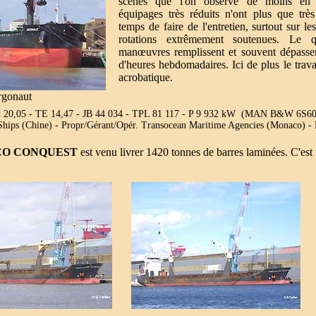
scènes que l'on observe de moins en
équipages très réduits n'ont plus que très
temps de faire de l'entretien, surtout sur le
rotations extrêmement soutenues. Le q
manœuvres remplissent et souvent dépassen
d'heures hebdomadaires. Ici de plus le trava
acrobatique.
gonaut
x 20,05 - TE 14,47 - JB 44 034 - TPL 81 117 - P 9 932 kW (MAN B&W 6S6
g Ships (Chine) - Propr/Gérant/Opér. Transocean Maritime Agencies (Monaco) 
O CONQUEST
est venu livrer 1420 tonnes de barres laminées. C'est 