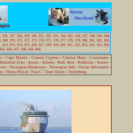
tages
,
326,
327,
328,
329,
330,
331,
332,
333,
334,
335,
336,
337,
338,
339,
340,
,
369,
370,
371,
372,
373,
374,
375,
376,
377,
378,
379,
380,
381,
382,
383,
,
412,
413,
414,
415,
416,
417,
418,
419,
420,
421,
422,
423,
424,
425,
426,
455,
456,
457,
458,
459,
460,
do
-
Cape Manila
-
Century Cypress
-
Century Hope
-
Connemara
-
Industrial Echo
-
Inyala
-
Julietta
-
Kaik Akar
-
Kefalonia
-
Korsoe
-
wer
-
Norwegian Breakaway
-
Norwegian Jade
-
Ocean Adventurer
-
st
-
Thorco Royal
-
Tina C
-
Titan Vision
-
Trinityborg