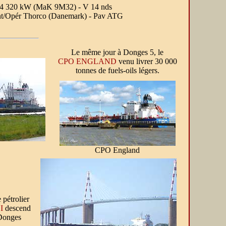
 P 4 320 kW (MaK 9M32) - V 14 nds
ant/Opér Thorco (Danemark) - Pav ATG
Le même jour à Donges 5, le
CPO ENGLAND
venu livrer 30 000
tonnes de fuels-oils légers.
CPO England
 pétrolier
I
descend
Donges