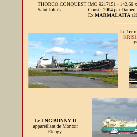
THORCO CONQUEST
IMO 9217151 - 142,69 x 
Saint John's
Constr. 2004 par Damen 
Ex
MARMALAITA
(20
Le 1er m
KRIS
35
Le
LNG BONNY II
appareillant de Montoir
Elengy.