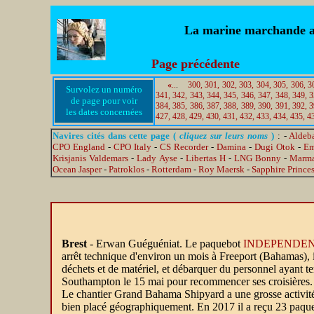
La marine marchande au 
Page précédente
«
..
.
300,
301,
302,
303,
304,
305,
306,
3
Survolez un numéro
341,
342,
343,
344,
345,
346,
347,
348,
349,
3
de page pour voir
384,
385,
386,
387,
388,
389,
390,
391,
392,
3
les dates concernées
427,
428,
429,
430,
431,
432,
433,
434,
435,
4
Navires cités dans cette page (
cliquez sur leurs noms
)
: -
Aldeb
CPO England
-
CPO Italy
-
CS Recorder
-
Damina
-
Dugi Otok
-
E
Krisjanis Valdemars
-
Lady Ayse
-
Libertas H
-
LNG Bonny
-
Marma
Ocean Jasper
-
Patroklos
-
Rotterdam
-
Roy Maersk
-
Sapphire Prince
Brest
- Erwan Guéguéniat. Le paquebot
INDEPENDEN
arrêt technique d'environ un mois à Freeport (Bahamas), 
déchets et de matériel, et débarquer du personnel ayant term
Southampton le 15 mai pour recommencer ses croisières.
Le chantier Grand Bahama Shipyard a une grosse activité a
bien placé géographiquement. En 2017 il a reçu 23 paqueb