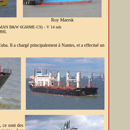
Roy Maersk
 kW (MAN B&W 6G60ME-C9) - V 14 nds
 MHL
ba. Il a chargé principalement à Nantes, et a effectué un
.
, ce sont des