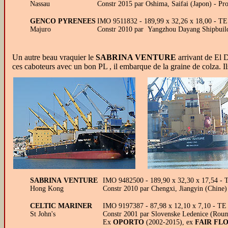
Nassau
Constr 2015 par Oshima, Saifai (Japon) - P
GENCO PYRENEES
IMO 9511832 - 189,99 x 32,26 x 18,00 - T
Majuro
Constr 2010 par Yangzhou Dayang Shipbuild
Un autre beau vraquier le
SABRINA VENTURE
arrivant de El D
ces caboteurs avec un bon PL , il embarque de la graine de colza. I
SABRINA VENTURE
IMO 9482500 - 189,90 x 32,30 x 17,54 - 
Hong Kong
Constr 2010 par Chengxi, Jiangyin (Chin
CELTIC MARINER
IMO 9197387 - 87,98 x 12,10 x 7,10 - TE
St John's
Constr 2001 par Slovenske Ledenice (Roum
Ex
OPORTO
(2002-2015), ex
FAIR FL