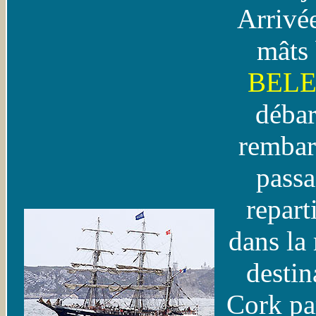
Arrivée
mâts
BEL
débar
rembar
passa
repart
dans la
destin
Cork pa