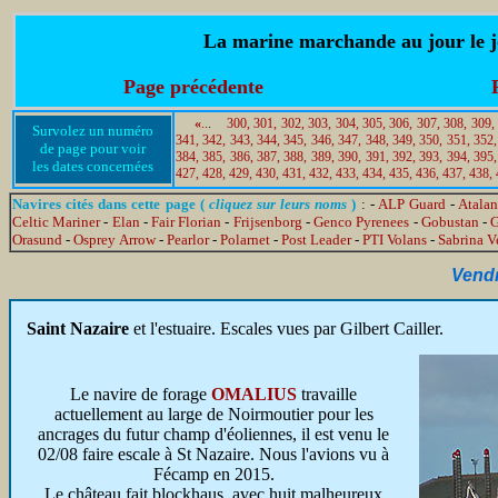
La marine marchande au jour le jo
Page précédente
«
..
.
300,
301,
302,
303,
304,
305,
306,
307,
308,
309,
Survolez un numéro
341,
342,
343,
344,
345,
346,
347,
348,
349,
350,
351,
352,
de page pour voir
384,
385,
386,
387,
388,
389,
390,
391,
392,
393,
394,
395,
les dates concernées
427,
428,
429,
430,
431,
432,
433,
434,
435,
436,
437,
438,
Navires cités dans cette page (
cliquez sur leurs noms
)
: -
ALP Guard
-
Atalan
Celtic Mariner
-
Elan
-
Fair Florian
-
Frijsenborg
-
Genco Pyrenees
-
Gobustan
-
G
Orasund
-
Osprey Arrow
-
Pearlor
-
Polarnet
-
Post Leader
-
PTI Volans
-
Sabrina V
Vendr
Saint Nazaire
et l'estuaire.
Escales vues par Gilbert Cailler.
Le navire de forage
OMALIUS
travaille
actuellement au large de Noirmoutier pour les
ancrages du futur champ d'éoliennes, il est venu le
02/08 faire escale à St Nazaire. Nous l'avions vu à
Fécamp en 2015.
Le château fait blockhaus, avec huit malheureux