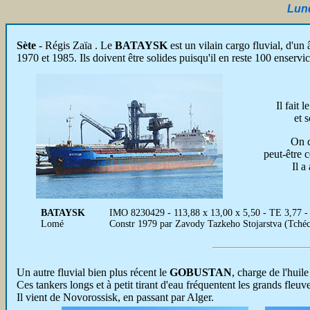
Lund
Sète
- Régis Zaïa .
Le
BATAYSK
est un vilain cargo fluvial, d'u
1970 et 1985. Ils doivent être solides puisqu'il en reste 100 enservic
Il fait 
et 
On d
peut-être c
Il a
BATAYSK
IMO 8230429 - 113,88 x 13,00 x 5,50 - TE 3,77 -
Lomé
Constr 1979 par Zavody Tazkeho Stojarstva (Tché
Un autre fluvial bien plus récent le
GOBUSTAN
, charge de l'huile
Ces tankers longs et à petit tirant d'eau fréquentent les grands fleuv
Il vient de Novorossisk, en passant par Alger.