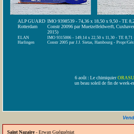
ALP GUARD
IMO 9398539 - 74,36 x 18,50 x 9,50 - TE 8,25
Rotterdam
Constr 20096 par Muetzelfeldwerft, Cuxha
2015)
ELAN
IMO 9315006 - 149,14 x 22,50 x 11,30 - TE 8,71 
Harlingen
Constr 2005 par J.J. Sietas, Hambourg - Propr/G
6 août : Le chimiquier
ORAS
un beau soleil de fin de week-
Vend
Saint Nazaire
- Erwan Guéguéniat