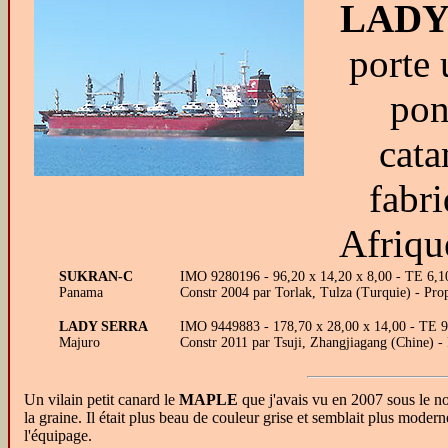
LADY
porte 
pon
cat
fabr
Afriqu
SUKRAN-C
IMO 9280196 - 96,20 x 14,20 x 8,00 - TE 6,1
Panama
Constr 2004 par Torlak, Tulza (Turquie) - Pro
LADY SERRA
IMO 9449883 - 178,70 x 28,00 x 14,00 - TE 
Majuro
Constr 2011 par Tsuji, Zhangjiagang (Chine) 
Un vilain petit canard le
MAPLE
que j'avais vu en 2007 sous le 
la graine. Il était plus beau de couleur grise et semblait plus moder
l'équipage.