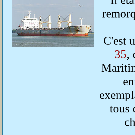
remor
C'est 
35
,
Mariti
en
exempla
tous 
ch