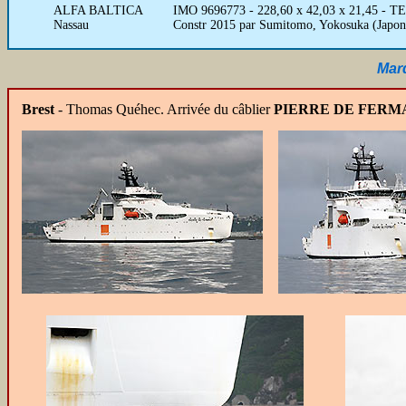
ALFA BALTICA
IMO 9696773 - 228,60 x 42,03 x 21,45 - T
Nassau
Constr 2015 par Sumitomo, Yokosuka (Japon)
Mard
Brest
- Thomas Quéhec.
Arrivée du câblier
PIERRE DE FERM