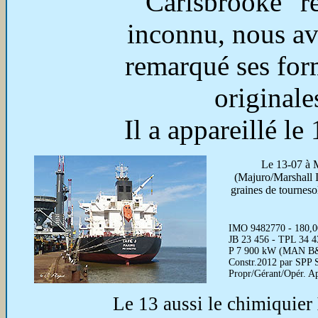
"Carisbrooke" r
inconnu, nous av
remarqué ses for
originale
Il a appareillé le
Le 13-07 à M
(Majuro/Marshall I
graines de tournesol
IMO 9482770 - 180,00
JB 23 456 - TPL 34 43
P 7 900 kW (MAN B
Constr.2012 par SPP 
Propr/Gérant/Opér. 
Le 13 aussi le chimiquier