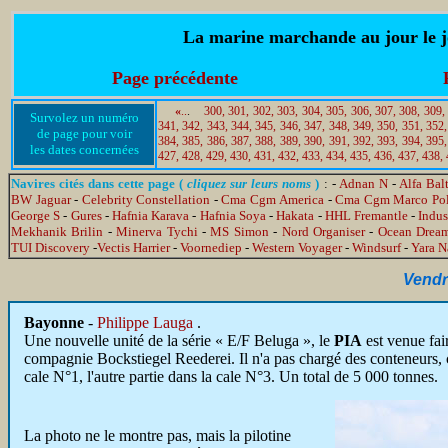
La marine marchande au jour le jo
Page précédente
«
..
.
300,
301,
302,
303,
304,
305,
306,
307,
308,
309,
Survolez un numéro
341,
342,
343,
344,
345,
346,
347,
348,
349,
350,
351,
352,
de page pour voir
384,
385,
386,
387,
388,
389,
390,
391,
392,
393,
394,
395,
les dates concernées
427,
428,
429,
430,
431,
432,
433,
434,
435,
436,
437,
438,
Navires cités dans cette page (
cliquez sur leurs noms
)
: -
Adnan N
-
Alfa Bal
BW Jaguar
-
Celebrity Constellation
-
Cma Cgm America
-
Cma Cgm Marco Po
George S
-
Gures
-
Hafnia Karava
-
Hafnia Soya
-
Hakata
-
HHL Fremantle
-
Indus
Mekhanik Brilin
-
Minerva Tychi
-
MS Simon
-
Nord Organiser
-
Ocean Drea
TUI Discovery
-
Vectis Harrier
-
Voornediep
-
Western Voyager
-
Windsurf
-
Yara 
Vendre
Bayonne
-
Philippe Lauga
.
Une nouvelle unité de la série « E/F Beluga », le
PIA
est venue fair
compagnie Bockstiegel Reederei. Il n'a pas chargé des conteneurs, co
cale N°1, l'autre partie dans la cale N°3. Un total de 5 000 tonnes.
La photo ne le montre pas, mais la pilotine