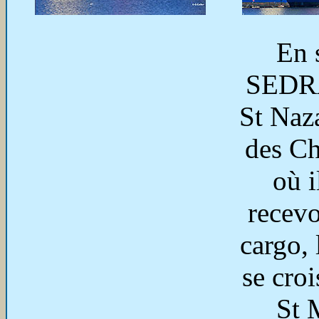
En 
SEDRA
St Naza
des Ch
où i
recevo
cargo, 
se cro
St 