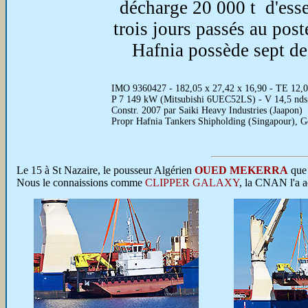
décharge 20 000 t d'ess
trois jours passés au poste
Hafnia possède sept des
IMO 9360427 - 182,05 x 27,42 x 16,90 - TE 12,00
P 7 149 kW (Mitsubishi 6UEC52LS) - V 14,5 nds
Constr. 2007 par Saiki Heavy Industries (Jaapon)
Propr Hafnia Tankers Shipholding (Singapour), 
Le 15 à St Nazaire, le pousseur Algérien
OUED MEKERRA
que 
Nous le connaissions comme
CLIPPER GALAXY
, la CNAN l'a a