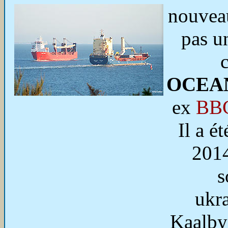
nouveau
pas u
c
OCEA
ex
BB
Il a é
2014
s
ukra
Kaalby