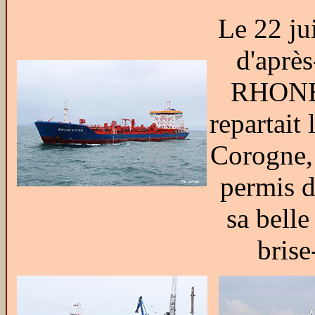
Le 22 jui
d'après
RHON
repartait 
Corogne,
permis d
sa belle
brise