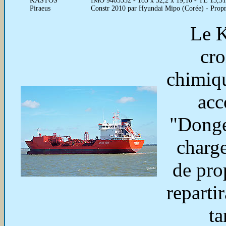
KASTOS
IMO 9405552 - 183 x 32,2 x 19,10 - TE 13,3
Piraeus
Constr 2010 par Hyundai Mipo (Corée) - Prop
Le K
cro
chimiqu
acc
"Donge
charge
de pro
reparti
ta