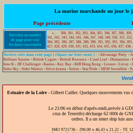
La marine marchande au jour le jo
Page précédente
«
..
.
300,
301,
302,
303,
304,
305,
306,
307,
308,
309,
Survolez un numéro
341,
342,
343,
344,
345,
346,
347,
348,
349,
350,
351,
352,
de page pour voir
384,
385,
386,
387,
388,
389,
390,
391,
392,
393,
394,
395,
les dates concernées
427,
428,
429,
430,
431,
432,
433,
434,
435,
436,
437,
438,
Navires cités dans cette page (
cliquez sur leurs noms
)
: -
Advantage Party
-
A
Brilliant Sunrise
-
British Cygnet
-
British Resource
-
Coral Leaf
-
Diamantina
-
Inne K
-
JIF Challenger
-
Kastos
-
Key Bay
-
KHI Hong Kong
-
Leonor
-
Lircay
-
Sider Sky
-
Sider Warrior
-
Silver kenna
-
Solero
-
Star Pride
-
SIEM Swordfish
-
S
Vendr
Estuaire de la Loire
- Gilbert Cailler. Quelques mouvements vus d
Le 21/06 en début d'après-midi,arrivée à GD
cruz de Tenerife) décharge 62 000t de GNL
ordres. Il a un sister ship luis 
IMO 9721736 - 290,00 x 46,43 x 21,22 - TE 12