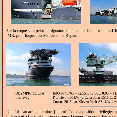
Sur la coque sont peints la signature du chantier de construction
IMR, pour Inspection-Maintenance-Repair.
OLYMPIC DELTA
IMO 9745768 – 92,55 x 19,00 x 8,00 – TE 
Fosnavâg
P totale 5 536 kW (2 Caterpillar 3516 C, 2
Constr. 2015 par Kleven Verft AS, Ulstei
Une fois l'amarrage terminé, j'ai profité de ma position privilégiée 
brut extrait à Lacq, et qui sera raffiné à Donges. On avait déjà 