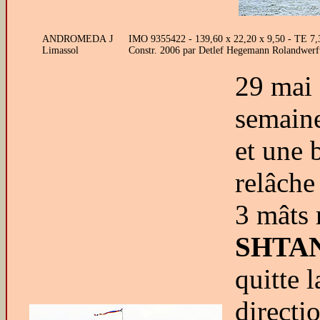
ANDROMEDA J
IMO 9355422 - 139,60 x 22,20 x 9,50 - TE 7,
Limassol
Constr. 2006 par Detlef Hegemann Rolandwerft
29 mai 
semaine
et une 
relâche 
3 mâts 
SHTA
quitte 
directi