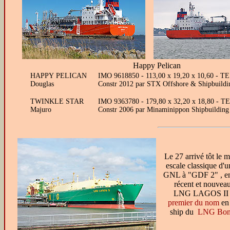
Happy Pelican
HAPPY PELICAN
IMO 9618850 - 113,00 x 19,20 x 10,60 - T
Douglas
Constr 2012 par STX Offshore & Shipbuilding
TWINKLE STAR
IMO 9363780 - 179,80 x 32,20 x 18,80 - TE
Majuro
Constr 2006 par Minaminippon Shipbuildi
Le 27 arrivé tôt le 
escale classique d'u
GNL à "GDF 2" , enc
récent et nouveau
LNG LAGOS II .
premier du nom
en
ship du
LNG Bon