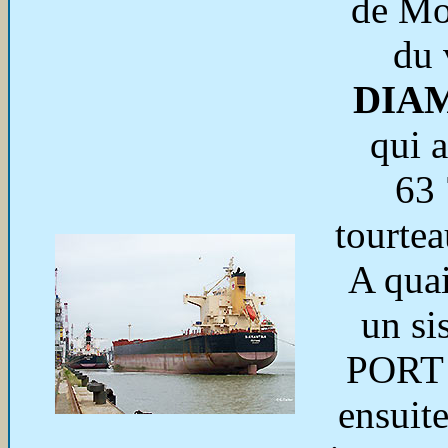
de Mo
du 
DIA
qui 
63 
tourtea
A quai
un sis
PORT 
ensuit