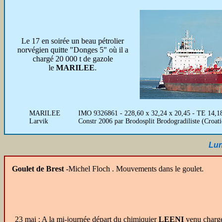
Le 17 en soirée un beau pétrolier
norvégien quitte "Donges 5" où il a
chargé 20 000 t de gazole
le
MARILEE
.
MARILEE
IMO 9326861 - 228,60 x 32,24 x 20,45 - TE 14,1
Larvik
Constr 2006 par Brodosplit Brodogradiliste (Croat
Lun
Goulet de Brest
-Michel Floch . Mouvements dans le goulet.
23 mai : A la mi-journée départ du chimiquier
LEENI
venu charge