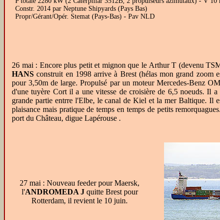
P totale 2280 kW (2 Caterpillar 3512B, 2 propulseurs azimutaux) - V 10 
Constr. 2014 par Neptune Shipyards (Pays Bas)
Propr/Gérant/Opér. Stemat (Pays-Bas) - Pav NLD
26 mai : Encore plus petit et mignon que le Arthur T (devenu TSM
HANS
construit en 1998 arrive à Brest (hélas mon grand zoom e
pour 3,50m de large. Propulsé par un moteur Mercedes-Benz OM 
d'une tuyère Cort il a une vitesse de croisière de 6,5 noeuds. Il a
grande partie entrre l'Elbe, le canal de Kiel et la mer Baltique. Il
plaisance mais pratique de temps en temps de petits remorquagues.
port du Château, digue Lapérouse .
27 mai : Nouveau feeder pour Maersk,
l'
ANDROMEDA J
quitte Brest pour
Rotterdam, il revient le 10 juin.