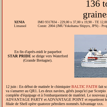
136 t
graine
XENIA
IMO 9317834 - 229,00 x 37,00 x 19,90 - TE 12,00
Limassol
Constr. 2004 (JMU Yokohama Shipyrs, JPN) - Pro
En fin d'après-midi le paquebot
STAR PRIDE
se dirige vers Waterford
(Grande Bretagne).
12 juin : En début de matinée le chimiquier
BALTIC FAITH
fait s
va s'amarrer au QR1. Les deux navires, gérés jusqu'ici par Scorpio
compléte d'équipage et à l'embarquement de matériel. Le nouveau pr
ADVANTAGE PARTY et ADVANTAGE POINT et repartiront le 15 en dé
filiale de Shell opère quatorze pétroliers nommés Advantage xxx.