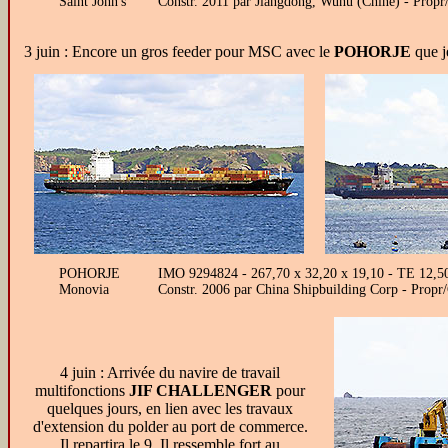
Saint John's
Constr. 2011 par Jiangdong, Wuhu (Chine) - Propr
3 juin : Encore un gros feeder pour MSC avec le
POHORJE
que j
POHORJE
IMO 9294824 - 267,70 x 32,20 x 19,10 - TE 12,50 
Monovia
Constr. 2006 par China Shipbuilding Corp - Pro
4 juin : Arrivée du navire de travail
multifonctions
JIF CHALLENGER
pour
quelques jours, en lien avec les travaux
d'extension du polder au port de commerce.
Il repartira le 9. Il ressemble fort au