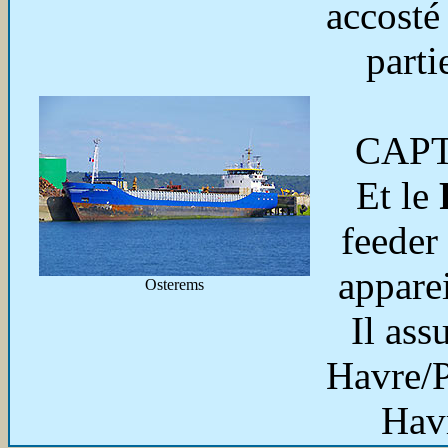
accosté
parti
CAPT
Et le
feeder
apparei
Osterems
Il ass
Havre/P
Hav