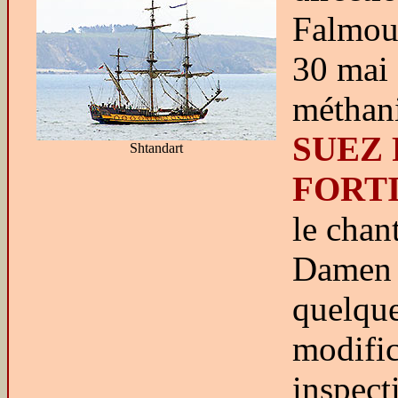
Falmou
30 mai 
méthan
SUEZ 
Shtandart
FORT
le chan
Damen 
quelqu
modific
inspect