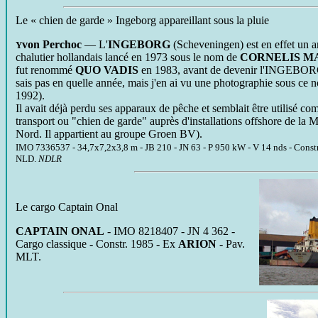
Le « chien de garde » Ingeborg appareillant sous la pluie
von Perchoc
— L'
INGEBORG
(Scheveningen) est en effet un a
Y
chalutier hollandais lancé en 1973 sous le nom de
CORNELIS M
fut renommé
QUO VADIS
en 1983, avant de devenir l'INGEBORG
sais pas en quelle année, mais j'en ai vu une photographie sous ce 
1992).
Il avait déjà perdu ses apparaux de pêche et semblait être utilisé c
transport ou "chien de garde" auprès d'installations offshore de la 
Nord. Il appartient au groupe Groen BV).
IMO 7336537 - 34,7x7,2x3,8 m - JB 210 - JN 63 - P 950 kW - V 14 nds - Const
NLD.
NDLR
Le cargo Captain Onal
CAPTAIN
ONAL
- IMO
8218407 - JN 4 362 -
Cargo classique - Constr. 1985 - Ex
ARION
- Pav.
MLT.