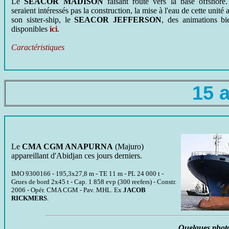
Le
SEACOR MADISON
faisant route vers la base offshore
seraient intéressés pas la construction, la mise à l'eau de cette unité 
son sister-ship, le
SEACOR JEFFERSON
, des animations bi
disponibles
ici
.
Caractéristiques
15 
Le
CMA CGM ANAPURNA
(Majuro)
appareillant d'Abidjan ces jours derniers.
IMO 9300166 - 195,3x27,8 m - TE 11 m - PL 24 000 t -
Grues de bord 2x45 t - Cap. 1 858 evp (300 reefers) - Constr.
2006 - Opér. CMA CGM - Pav. MHL. Ex
JACOB
RICKMERS
.
Quelques photo