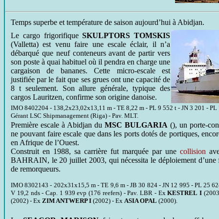
Temps superbe et température de saison aujourd’hui à Abidjan.
Le cargo frigorifique
SKULPTORS TOMSKIS
(Valletta) est venu faire une escale éclair, il n’a
débarqué que neuf conteneurs avant de partir vers
son poste à quai habituel où il pendra en charge une
cargaison de bananes. Cette micro-escale est
justifiée par le fait que ses grues ont une capacité de
8 t seulement. Son allure générale, typique des
cargos Lauritzen, confirme son origine danoise.
IMO 8402204 - 138,2x23,02x13,11 m - TE 8,22 m - PL 9 552 t - JN 3 201 - PL
Gérant LSC Shipmanagement (Riga) - Pav. MLT.
Première escale à Abidjan du
MSC BULGARIA
(), un porte-co
ne pouvant faire escale que dans les ports dotés de portiques, enc
en Afrique de l’Ouest.
Construit en 1988, sa carrière fut marquée par une
collision
av
BAHRAIN, le 20 juillet 2003, qui nécessita le déploiement d’une f
de remorqueurs.
IMO 8302143 - 202x31x15,5 m - TE 9,6 m - JB 30 824 - JN 12 995 - PL 25 624
V 19,2 nds - Cap. 1 939 evp (176 reefers) - Pav. LBR - Ex
KESTREL I
(2003
(2002) - Ex
ZIM ANTWERP I
(2002) - Ex
ASIA OPAL
(2000).