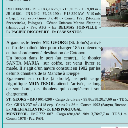
IMO 9082790 - PC - 183,90x25,30x13,50 m - TE 9,89 m -
JB 16 801 - JN 8 642 - PL 23 190 t - P 13 320 kW - V 19 nds
- Cap. 1 726 evp - Grues 3 x 40 t - Constr. 1995 (Stocznia
Szczecinska, Pologne) - Gérant Uniteam Marine Shipping
(Hambourg) - Pav. ATG - Ex
DELMAS JOINVILLE
-
Ex
PACIFIC DISCOVERY
- Ex
CSAV SANTOS
.
A gauche, le feeder
ST. GEORG
(St. John's) arrivé
en fin de matinée hier pour charger 185 conteneurs
en transbordement à destination de Cotonou.
Un breton dans le port (au centre)... le thonier
SANTA MARIA, sur coffre, est venu livrer sa
marée. Il s’agit d’un navire construit en 1982 par les
défunts chantiers de la Manche à Dieppe.
Egalement sur coffre (à droite), le petit cargo
frigorifique
MONTESOL
attend l’arrivée, le long
de son bord, des thoniers qui compléteront son
chargement.
ST. GEORG
- IMO 9014298 - Cargo de divers - 99,86x18,20x7,60 m - TE 5,
3
Cap. GRN 8 237 m
/ 418 evp - Grues 2 x 36 t - Constr. 1993 (Sanym, Bueno
Ex
MELFI ATLANTIC
- Ex
HMS PORTUGAL
MONTESOL
- IMO 7721067 - Cargo réfrigéré - 96x13,76x7,7 m - TE 5,1 m -
Constr. 1978 - Pav. PAN.