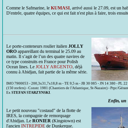
Comme le Safmarine, le
KUMASI
, arrivé aussi le 27.09, est un ha
D'entrée, quatre équipes, ce qui est fait n'est plus à faire, trois ensuit
Le porte-conteneurs roulier italien
JOLLY
ORO
appareillant du terminal le 25.09 au
matin. Il s’agit de l’un des quatre navires de
ce type construits en France pour Polish
Ocean lines. Le
JOLLY ARGENTO
, déjà
connu à Abidjan, fait partie de la même série.
IMO 7900053 - 200,3x31,7x18,8 m - TE 9,5 m - JB 30 085 - JN 14 380 - PL 22 7
(150 reefers) - Constr. 1981 (Chantiers de l'Atlantique, St-Nazaire) - Prpr./Géran
Ex
STEFAN STARZYNSKI
.
Enfin, un 
Le petit nouveau "costaud" de la flotte de
IRES, la compagnie de remorquage
d'Abidjan. Le
RONIER
(Kingstown) est
l'ancien
INTREPIDE
de Dunkerque.