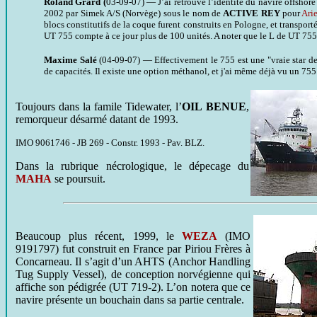
Roland Grard (
03-09-07) — J’ai retrouvé l’identité du navire offshore 
2002 par Simek A/S (Norvège) sous le nom de
ACTIVE REY
pour
Ari
blocs constitutifs de la coque furent construits en Pologne, et transpor
UT 755 compte à ce jour plus de 100 unités. A noter que le L de UT 755
Maxime Salé
(04-09-07) — Effectivement le 755 est une "vraie star de
de capacités. Il existe une option méthanol, et j'ai même déjà vu un 755
Toujours dans la famile Tidewater, l’
OIL BENUE
,
remorqueur désarmé datant de 1993.
IMO 9061746 - JB 269 - Constr. 1993 - Pav. BLZ.
Dans la rubrique nécrologique, le dépecage du
MAHA
se poursuit.
Beaucoup plus récent, 1999, le
WEZA
(IMO
9191797) fut construit en France par Piriou Frères à
Concarneau. Il s’agit d’un AHTS (Anchor Handling
Tug Supply Vessel), de conception norvégienne qui
affiche son pédigrée (UT 719-2). L’on notera que ce
navire présente un bouchain dans sa partie centrale.