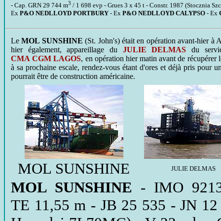
3
- Cap. GRN 29 744 m
/ 1 698 evp - Grues 3 x 45 t - Constr. 1987 (Stocznia S
Ex
P&O NEDLLOYD PORTBURY
- Ex
P&O NEDLLOYD CALYPSO
- Ex
Le
MOL SUNSHINE
(St. John's) était en opération avant-hier à A
hier également, appareillage du
JULIE DELMAS
du servic
CMA CGM LAGOS
, en opération hier matin avant de récupérer
à sa prochaine escale, rendez-vous étant d'ores et déjà pris pour 
pourrait être de construction américaine.
MOL SUNSHINE
JULIE DELMAS
MOL SUNSHINE
- IMO 92131
TE 11,55 m - JB 25 535 - JN 12