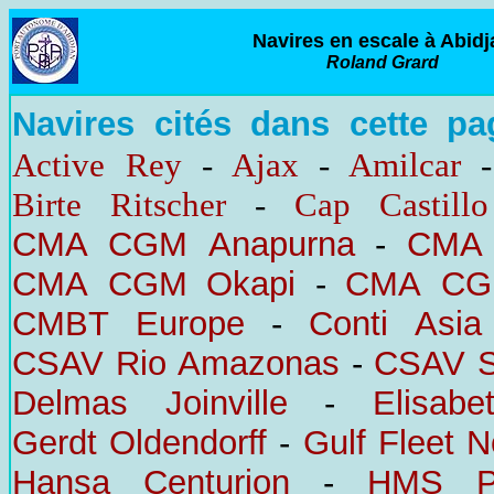
Navires en escale à Abidj
Roland Grard
Navires cités dans cette pa
Active Rey
-
Ajax
-
Amilcar
Birte Ritscher
-
Cap Castillo
CMA CGM Anapurna
-
CMA 
CMA CGM Okapi
-
CMA CG
CMBT Europe
-
Conti Asia
CSAV Rio Amazonas
-
CSAV S
Delmas Joinville
-
Elisab
Gerdt Oldendorff
-
Gulf Fleet N
Hansa Centurion
-
HMS Po