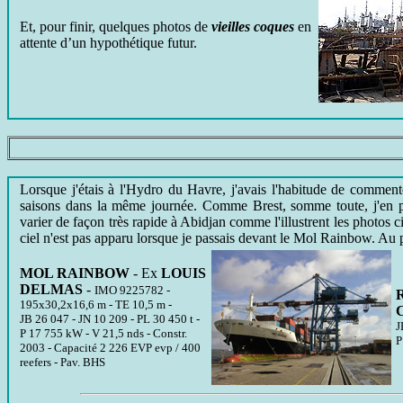
Et, pour finir, quelques photos de
vieilles coques
en
attente d’un hypothétique futur.
Lorsque j'étais à l'Hydro du Havre, j'avais l'habitude de commente
saisons dans la même journée. Comme Brest, somme toute, j'en p
varier de façon très rapide à Abidjan comme l'illustrent les photos 
ciel n'est pas apparu lorsque je passais devant le Mol Rainbow. Au
MOL RAINBOW
- Ex
LOUIS
DELMAS
-
IMO 9225782 -
195x30,2x16,6 m - TE 10,5 m -
JB 26 047 - JN 10 209 - PL 30 450 t -
J
P 17 755 kW - V 21,5 nds - Constr.
P
2003 - Capacité 2 226 EVP evp / 400
reefers - Pav. BHS