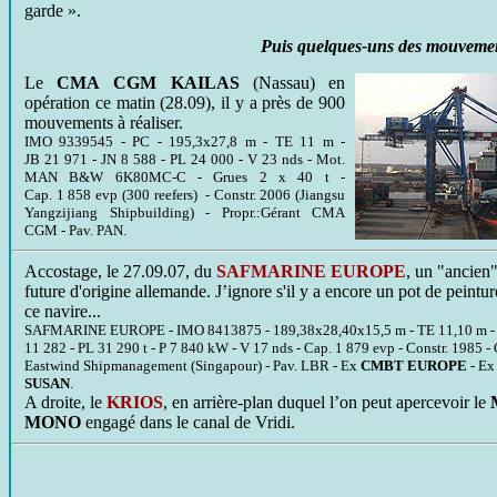
garde ».
Puis quelques-uns des mouvement
Le
CMA CGM KAILAS
(Nassau) en
opération ce matin (28.09), il y a près de 900
mouvements à réaliser.
IMO 9339545 - PC - 195,3x27,8 m - TE 11 m -
JB 21 971 - JN 8 588 - PL 24 000 - V 23 nds - Mot.
MAN B&W 6K80MC-C - Grues 2 x 40 t -
Cap. 1 858 evp (300 reefers) - Constr. 2006 (Jiangsu
Yangzijiang Shipbuilding) - Propr.:Gérant CMA
CGM - Pav. PAN.
Accostage, le 27.09.07, du
SAFMARINE EUROPE
, un "ancien"
future d'origine allemande. J’ignore s'il y a encore un pot de peintu
ce navire...
SAFMARINE EUROPE - IMO 8413875 - 189,38x28,40x15,5 m - TE 11,10 m - J
11 282 - PL 31 290 t - P 7 840 kW - V 17 nds - Cap. 1 879 evp - Constr. 1985 -
Eastwind Shipmanagement (Singapour) - Pav. LBR - Ex
CMBT EUROPE
- E
SUSAN
.
A droite, le
KRIOS
, en arrière-plan duquel l’on peut apercevoir le
MONO
engagé dans le canal de Vridi.