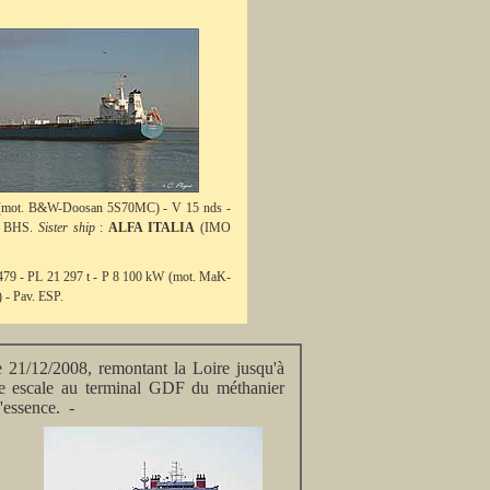
W (mot. B&W-Doosan 5S70MC) - V 15 nds -
v. BHS.
Sister ship
:
ALFA ITALIA
(IMO
 479 - PL 21 297 t - P 8 100 kW (mot. MaK-
 - Pav. ESP.
 21/12/2008, remontant la Loire jusqu'à
re escale au terminal GDF du méthanier
'essence. -