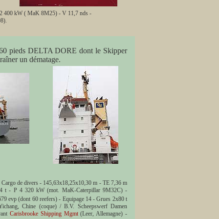
P 2 400 kW ( MaK 8M25) - V 11,7 nds -
8).
 de 60 pieds DELTA DORE dont le Skipper
traîner un dématage.
Cargo de divers - 145,63x18,25x10,30 m - TE 7,36 m
4 t - P 4 320 kW (mot. MaK-Caterpillar 9M32C) -
679 evp (dont 60 reefers) - Equipage 14 - Grues 2x80 t
Yichang, Chine (coque) / B.V. Scheepswerf Damen
rant
Carisbrooke Shipping Mgmt
(Leer, Allemagne) -