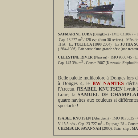
SAFMARINE LUBA
(Bangkok) - IMO 8310877 - Ca
3
Cap. 18 277 m
/ 428 evp (dont 50 reefers) - Mâts d
THA - Ex
TOLTECA
(1998-2004) - Ex
JUTHA S
(1984-1986). Fait partie d'une grande série (une trentain
CELESTINE RIVER
(Nassau) - IMO 9330745 - LN
3
Cap. 145 394 m
- Constr. 2007 (Kawasaki Shipbuildi
Belle palette multicolore à Donges lor
à Donges 4, le
BW NANTES
déchar
l'Arceau, l'
ISABEL KNUTSEN
livrait
Loire, la
SAMUEL DE CHAMPLA
quatre navires aux couleurs si différente
spectacle !
ISABEL KNUTSEN
(Aberdeen) - IMO 9175535 - 
3
V 15,5 nds - Cap. 23 727 m
- Equipage 28 - Const
CHEMBULK SAVANNAH
(2000).
Sister ship
:
MA