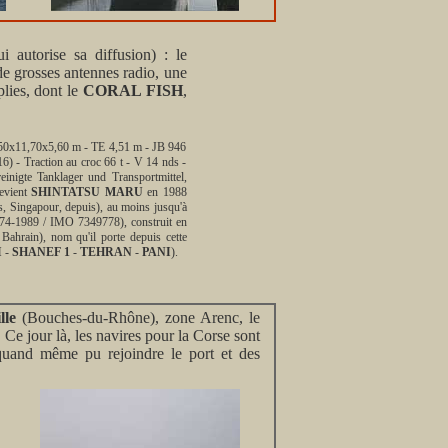
i autorise sa diffusion) : le
de grosses antennes radio, une
lies, dont le
CORAL FISH
,
0x11,70x5,60 m - TE 4,51 m - JB 946
- Traction au croc 66 t - V 14 nds -
inigte Tanklager und Transportmittel,
evient
SHINTATSU MARU
en 1988
, Singapour, depuis), au moins jusqu'à
74-1989 / IMO 7349778), construit en
 Bahrain), nom qu'il porte depuis cette
I
-
SHANEF 1
-
TEHRAN
-
PANI
).
lle
(Bouches-du-Rhône), zone Arenc, le
 Ce jour là, les navires pour la Corse sont
 quand même pu rejoindre le port et des