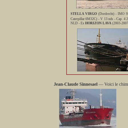
STELLA VIRGO
(Dordrecht) - IMO 92
Caterpillar 6M32C) - V 13 nds - Cap. 4 
NLD - Ex
HORIZON LAVA
(2003-2007
Jean-Claude Sinnesael
— Voici le chim