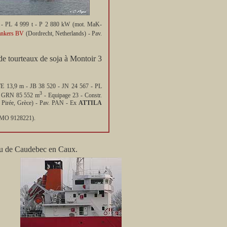
3 - PL 4 999 t - P 2 880 kW (mot. MaK-
ankers BV
(Dordrecht, Netherlands) - Pav.
 de tourteaux de soja à Montoir 3
E 13,9 m - JB 38 520 - JN 24 567 - PL
3
. GRN 85 552 m
- Equipage 23 - Constr.
 Pirée, Grèce) - Pav. PAN - Ex
ATTILA
MO 9128221).
au de Caudebec en Caux.