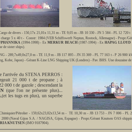
rgo de divers - 150,17x 21,01x 11,31 m - TE 9,05 m - JB 10 330 - JN 5 584 - PL 12 720
e charge 5 x 40 t - Constr: 1984 (VEB Schiffswerft Neptun, Rostock, Allemagne) - Propr./Gé
UPHANNIKA
(1994-1998) - Ex
MERKUR BEACH
(1987-1994) - Ex
HAPAG LLOYD
e de sister ships).
G - 289,7x49,0x27,0 m - TE 11,9 m - JB 117 895 - JN 35 369 - PL 77 163 t - P 26 900 kW
ng, Kobe, Japon) - Gérant K-Line LNG Shipping UK (Londres) - Pav. BHS. Une douzaine de s
s de l'arrivée du STENA PERROS :
geait 21 000 t de propane ; à
 22 000 t de gazole ; descendant la
IN
(que l'on ne présente plus)...
s,(et les tugs en plus), un superbe
Chimiquier/Pétrolier - 159,62x23,02x13,54 m - TE 10,30 m - JB 13 753 - JN 7 006 - 
r. 2000 (Naval Gijon S.A. / NAGISA, Gijon, Espagne) - Propr./Gérant Knutsen OAS shipp
RIA KNUTSEN
(IMO 9187904).