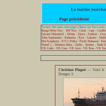
La marine marchan
Page précédente
Navires cités dans cette page (
cliquez sur leurs noms
Bunga Melor Dua
-
BW Nice
-
Candi
-
Cape
-
Castill
Edward Oldendorff
-
Elfrida
-
Eloise
-
Faethon
-
Froy
Jutha Suphannika
-
Katharina
-
Kyst
-
Lakenes
-
Maki
Mol Symphony
-
N O L Pollux
-
Pacific Makassar
-
Pan
Shanef 1
-
Shintatsu Maru
-
Siefke
-
Steintor
-
Stella 
V.B. Cadiz
-
V.B. Crau
-
V.B. Jerez
-
V.B. Rota
-
V.B. Sin
Christian Plagué
— Voici le
Donges 3.