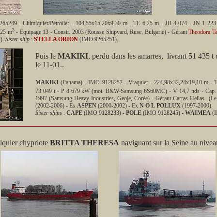
65249 - Chimiquier/Pétrolier - 104,55x15,20x9,30 m - TE 6,25 m - JB 4 074 - JN 1 22
3
225 m
- Equipage 13 - Constr. 2003 (Rousse Shipyard, Ruse, Bulgarie) - Gérant
Theodora T
).
Sister ship
:
STELLA ORION
(IMO 9265251).
Puis le
MAKIKI
, perdu dans les amarres, livrant 51 435 t
le 11-01..
MAKIKI
(Panama) - IMO 9128257 - Vraquier - 224,98x32,24x19,10 m - T
73 049 t - P 8 679 kW (mot. B&W-Samsung 6S60MC) - V 14,7 nds - Cap
1997 (Samsung Heavy Industries, Geoje, Corée) - Gérant Carras Hellas (Le
(2002-2006) - Ex
ASPEN
(2000-2002) - Ex
N O L POLLUX
(1997-2000).
Sister ships
:
CAPE
(IMO 9128233) -
POLE
(IMO 9128245) -
WAIMEA
(I
iquier chypriote
BRITTA THERESA
naviguant sur la Seine au nive