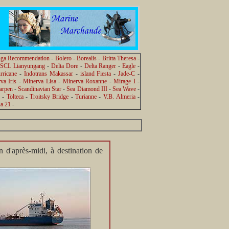
uga Recommendation
-
Bolero
-
Borealis
-
Britta Theresa
-
SCL Lianyungang
-
Delta Dore
-
Delta Ranger
-
Eagle
-
rricane
-
Indotrans Makassar
-
island Fiesta
-
Jade-C
-
va Iris
-
Minerva Lisa
-
Minerva Roxanne
-
Mirage I
-
arpen
-
Scandinavian Star
-
Sea Diamond III
-
Sea Wave
-
-
Tolteca
-
Troitsky Bridge
-
Turianne
-
V.B. Almeria
-
a 21
-
n d'après-midi, à destination de