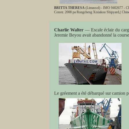
BRITTA THERESA
(Limassol) - IMO 9402677 - Chi
Constr. 2008 pa Rongcheng Xixiakou Shipyard,( Chine
Charlie Walter
— Escale éclair du car
Jeremie Beyou avait abandonné la course 
Le gréement a été débarqué sur camion par