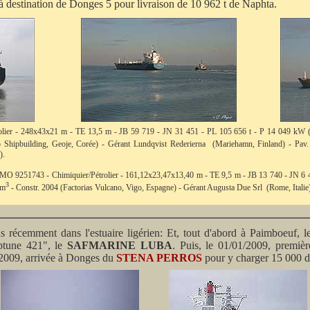
à destination de Donges 5 pour livraison de 10 962 t de Naphta.
olier - 248x43x21 m - TE 13,5 m - JB 59 719 - JN 31 451 - PL 105 656 t - P 14 049 k
Shipbuilding, Geoje, Corée) - Gérant Lundqvist Rederierna (Mariehamn, Finland) - Pa
).
 IMO 9251743 - Chimiquier/Pétrolier - 161,12x23,47x13,40 m - TE 9,5 m - JB 13 740 - JN 6
3
 m
- Constr. 2004 (Factorias Vulcano, Vigo, Espagne) - Gérant Augusta Due Srl (Rome, Italie)
récemment dans l'estuaire ligérien: Et, tout d'abord à Paimboeuf, le
ptune 421", le
SAFMARINE LUBA
. Puis, le 01/01/2009, premiè
1/2009, arrivée à Donges du
STENA PERROS
pour y charger 15 000 d