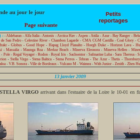
de au jour le jour
Petits
reportages
Page suivante
) :
-
Aldebaran
-
Alfa Italia
-
Antonis
-
Arctica Hav
-
Aspen
-
Attila
-
Azur
-
Bay Ranger
-
Bel
o de San Pedro
-
Celestine River
-
Chambon Lagarde
-
CMA CGM Castilla
-
Coal Glory
-
C
frakt
-
Globus
-
Good Hope
-
Hapag Lloyd Planalto
-
Hoegh Duke
-
Horizon Lava
-
Hu
ki
-
Massalia
-
Maunga Roa
-
Merkur Beach
-
Minerva Eleonora
-
Minerva Hellen
-
Miner
i
-
Pole
-
Regal Voyager
-
Rodon
-
Royal Iris
-
Sachsentor
-
Safmarine Luba
-
Sara Theresa
-
S
Orion
-
Stella Virgo
-
Stena Baltica
-
Stena Perros
-
Tehran
-
The Azur
-
Thetis
-
Thornbury
aloa
-
V.B. Sonora
-
Ville de Bordeaux
-
Vulcano M
-
Waimea
-
With Junior
-
Zenith
-
Zhen Hu
13 janvier 2009
STELLA VIRGO
arrivant dans l'estuaire de la Loire le 10-01 en fi