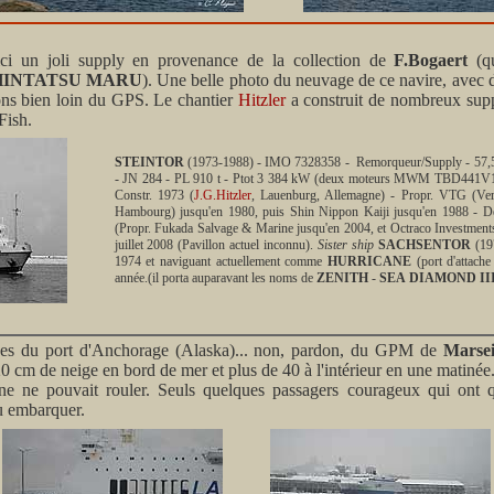
 un joli supply en provenance de la collection de
F.Bogaert
(qu
HINTATSU MARU
). Une belle photo du neuvage de ce navire, avec 
ons bien loin du GPS. Le chantier
Hitzler
a construit de nombreux supp
Fish.
STEINTOR
(1973-1988) - IMO 7328358 - Remorqueur/Supply - 57,5
- JN 284 - PL 910 t - Ptot 3 384 kW (deux moteurs MWM TBD441V16) 
Constr. 1973 (
J.G.Hitzler
, Lauenburg, Allemagne) - Propr. VTG (Vere
Hambourg) jusqu'en 1980, puis Shin Nippon Kaiji jusqu'en 1988 - D
(Propr. Fukada Salvage & Marine jusqu'en 2004, et Octraco Investments
juillet 2008 (Pavillon actuel inconnu).
Sister ship
SACHSENTOR
(19
1974 et naviguant actuellement comme
HURRICANE
(port d'attache
année.(il porta auparavant les noms de
ZENITH
-
SEA DIAMOND II
s du port d'Anchorage (Alaska)... non, pardon, du GPM de
Marsei
 20 cm de neige en bord de mer et plus de 40 à l'intérieur en une matinée.
nne ne pouvait rouler. Seuls quelques passagers courageux qui ont
pu embarquer.