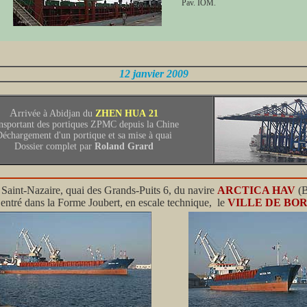
Pav. IOM.
12 janvier 2009
A
rrivée à Abidjan du
ZHEN HUA 21
ansportant des portiques ZPMC depuis la Chine
échargement d'un portique et sa mise à quai
Dossier complet par
Roland Grard
Saint-Nazaire, quai des Grands-Puits 6, du navire
ARCTICA HAV
(B
 entré dans la Forme Joubert, en escale technique, le
VILLE DE BO