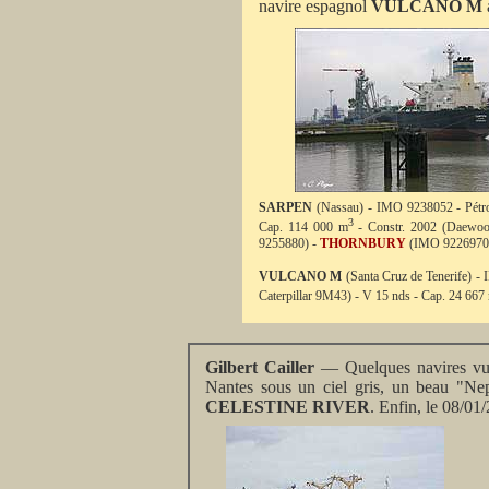
navire espagnol
VULCANO M
SARPEN
(Nassau) - IMO 9238052 - Pétr
3
Cap. 114 000 m
- Constr. 2002 (Daewoo 
9255880
) -
THORNBURY
(IMO 9226970
VULCANO M
(Santa Cruz de Tenerife) -
Caterpillar 9M43) - V 15 nds - Cap. 24 667
Gilbert Cailler
— Quelques navires vus 
Nantes sous un ciel gris, un beau "Ne
CELESTINE RIVER
. Enfin, le 08/0