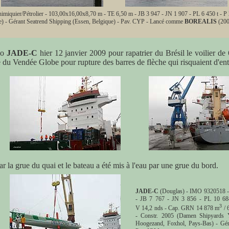
miquier/Pétrolier - 103,00x16,00x8,70 m - TE 6,50 m - JB 3 947 - JN 1 907 - PL 6 450 t - 
) - Gérant Seatrend Shipping (Essen, Belgique) - Pav. CYP - Lancé comme
BOREALIS
(200
go
JADE-C
hier 12 janvier 2009 pour rapatrier du Brésil le voilier
du Vendée Globe pour rupture des barres de flèche qui risquaient d'en
 la grue du quai et le bateau a été mis à l'eau par une grue du bord.
JADE-C
(Douglas) - IMO 9320518 - 
- JB 7 767 - JN 3 856 - PL 10 68
3
V 14,2 nds - Cap. GRN 14 878 m
/ 
- Constr. 2005 (Damen Shipyards 
Hoogezand, Foxhol, Pays-Bas) - Gé