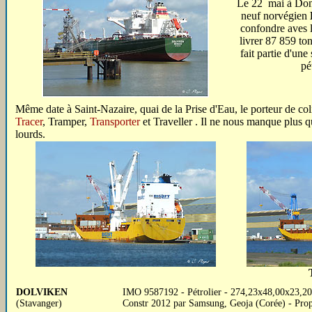
Le 22 mai à Donge
neuf norvégien
confondre ave
livrer 87 859 ton
fait partie d'une
pé
Même date à Saint-Nazaire, quai de la Prise d'Eau, le porteur de col
Tracer
, Tramper,
Transporter
et Traveller . Il ne nous manque plus q
lourds.
DOLVIKEN
IMO 9587192 - Pétrolier - 274,23x48,00x23,2
(Stavanger)
Constr 2012 par Samsung, Geoja (Corée) - Pro