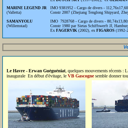
MARINE LEGEND JR
IMO 9381952 - Cargo de divers - 112,76x17,60x
(Valletta)
Constr 2007 (Zhejiang Tenglong Shipyard, Zhe
SAMANYOLU
IMO 7928768 - Cargo de divers - 80,74x13,80
(Willemstad)
Constr 1980 par Sietas Schiffswerft JJ, Hambu
Ex
FAGERVIK
(2002), ex
FIGAROS
(1992-2
Ve
Le Havre - Erwan Guéguéniat
, quelques mouvements récents : L
inaugurale En début d'évitage, le
VB Gascogne
semble donner toute