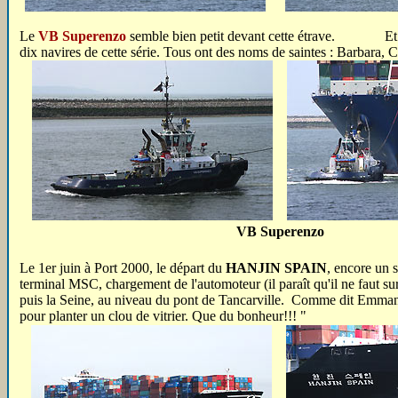
Le
VB Superenzo
semble bien petit devant cette étrave. Et qu
dix navires de cette série. Tous ont des noms de saintes : Barbara,
VB Superenzo
Le 1er juin à Port 2000, le départ du
HANJIN SPAIN
, encore un s
terminal MSC, chargement de l'automoteur (il paraît qu'il ne faut su
puis la Seine, au niveau du pont de Tancarville. Comme dit Emman
pour planter un clou de vitrier. Que du bonheur!!! "