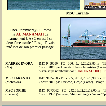
MSC Taranto
Chez Portsynergy / Eurofos
le
AL MANAMAH
de
l'armement UASC en est à sa
deuxième escale à Fos, je l'avais
raté lors de son premier passage.
MAERSK EVORA
IMO 9458080 - PC - 366,43x48,20x29,85 m - TE 1
(Majuro)
Constr 2011 par Hyundai Heavy Industries (Corée
Sister-ships nombreux dont
HANJIN SOOHO
,
P
MSC TARANTO
IMO 9475258 - PC - 365,81x51,20x29,90 m - TE
(Monrovia)
Constr 2011 pae Daewoo, Geoje (Corée) - Propr/
MSC SOPHIE
IMO 9073062 - PC - 242,85x32,20x19,00 m - TE 
(Panama)
Constr 1993 (Samsung Shipbuilding) - Gérant/Op