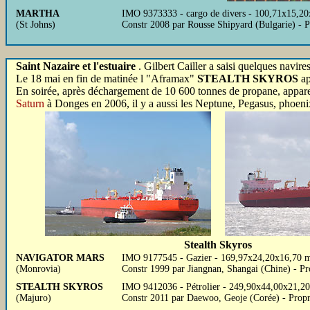
MARTHA
IMO 9373333 - cargo de divers - 100,71x15,20x
(St Johns)
Constr 2008 par Rousse Shipyard (Bulgarie) 
Saint Nazaire et l'estuaire
. Gilbert Cailler a saisi quelques navire
Le 18 mai en fin de matinée l "Aframax"
STEALTH SKYROS
ap
En soirée, après déchargement de 10 600 tonnes de propane, appar
Saturn
à Donges en 2006, il y a aussi les Neptune, Pegasus, phoenix
Stealth Skyros
NAVIGATOR MARS
IMO 9177545 - Gazier - 169,97x24,20x16,70 m 
(Monrovia)
Constr 1999 par Jiangnan, Shangai (Chine) - 
STEALTH SKYROS
IMO 9412036 - Pétrolier - 249,90x44,00x21,2
(Majuro)
Constr 2011 par Daewoo, Geoje (Corée) - Prop