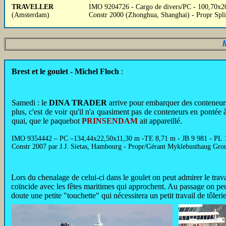
TRAVELLER
IMO 9204726 - Cargo de divers/PC - 100,70x20,
(Amsterdam)
Constr 2000 (Zhonghua, Shanghai) - Propr Spli
Brest et le goulet - Michel Floch
:
Samedi : le
DINA TRADER
arrive pour embarquer des conteneurs,
plus, c'est de voir qu'il n'a quasiment pas de conteneurs en pontée à
quai, que le paquebot
PRINSENDAM
ait appareillé.
IMO 9354442 – PC –134,44x22,50x11,30 m -TE 8,71 m - JB 9 981 - PL 1
Constr 2007 par J.J. Sietas, Hambourg - Propr/Gérant Myklebusthaug G
Lors du chenalage de celui-ci dans le goulet on peut admirer le tra
coïncide avec les fêtes maritimes qui approchent. Au passage on peu
doute une petite "touchette" qui nécessitera un petit travail de tôlerie