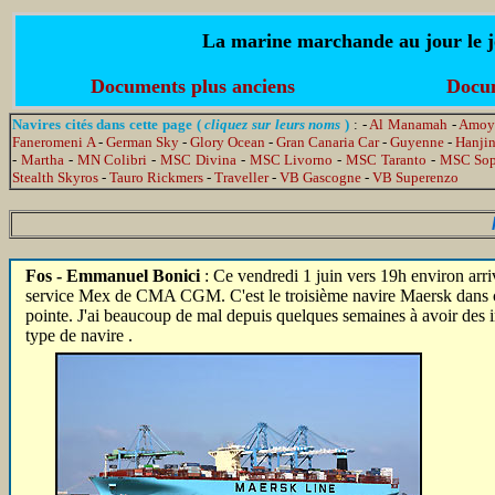
La marine marchande au jour le jo
Documents plus anciens
Docum
Navires cités dans cette page (
cliquez sur leurs noms
)
: -
Al Manamah
-
Amoy
Faneromeni A
-
German Sky
-
Glory Ocean
-
Gran Canaria Car
-
Guyenne
-
Hanjin
-
Martha
-
MN Colibri
-
MSC Divina
-
MSC Livorno
-
MSC Taranto
-
MSC Sop
Stealth Skyros
-
Tauro Rickmers
-
Traveller
-
VB Gascogne
-
VB Superenzo
Fos - Emmanuel Bonici
: Ce vendredi 1 juin vers 19h environ arr
service Mex de CMA CGM.
C'est le
troisième
navire Maersk dans ce
pointe
. J'ai beaucoup de mal depuis quelques semaines à avoir des
type de navire .