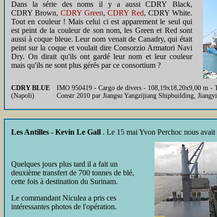
Dans la série des noms il y a aussi CDRY Black,
CDRY Brown,
CDRY Green
,
CDRY Red
, CDRY White.
Tout en couleur ! Mais celui ci est apparement le seul qui
est peint de la couleur de son nom, les Green et Red sont
aussi à coque bleue. Leur nom venait de Canadry, qui était
peint sur la coque et voulait dire Consorzio Armatori Navi
Dry. On dirait qu'ils ont gardé leur nom et leur couleur
mais qu'ils ne sont plus gérés par ce consortium ?
CDRY BLUE
IMO 950419 - Cargo de divers - 108,19x18,20x9,00 m - T
(Napoli)
Constr 2010 par Jiangsu Yangzijiang Shipbuilding, Jiangy
Les Antilles - Kevin Le Gall
. Le 15 mai Yvon Perchoc nous avait
Quelques jours plus tard il a fait un
deuxième transfert de 700 tonnes de blé,
cette fois à destination du Surinam.
Le commandant Niculea a pris ces
intéressantes photos de l'opération.