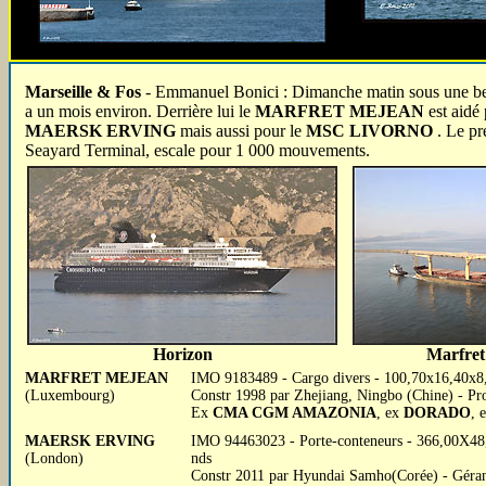
Marseille & Fos
- Emmanuel Bonici : Dimanche matin sous une bel
a un mois environ. Derrière lui le
MARFRET MEJEAN
est aidé 
MAERSK ERVING
mais aussi pour le
MSC LIVORNO
. Le pr
Seayard Terminal, escale pour 1 000 mouvements.
Horizon
Marfret
MARFRET MEJEAN
IMO 9183489 - Cargo divers - 100,70x16,40x8,0
(Luxembourg)
Constr 1998 par Zhejiang, Ningbo (Chine) - Pr
Ex
CMA CGM AMAZONIA
, ex
DORADO
, 
MAERSK ERVING
IMO 94463023 - Porte-conteneurs - 366,00X4
(London)
nds
Constr 2011 par Hyundai Samho(Corée) - Gér