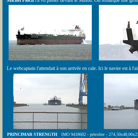
Michel Floch
l'a vu passer devant le Minou. On remarque une grosse 
Le webcaptain l'attendait à son arrivée en cale. Ici le navire est à l'a
PRINCIMAR STRENGTH
IMO 9418602 - pétrolier - 274,50x48,00x