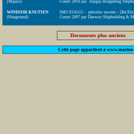
(Majuro)
Constr 2010 par Jiangsu Rongsheng Shipbu
WINDSOR KNUTSEN
IMO 9316115 - pétrolier navette - 284,9
(Haugesund)
Constr 2007 par Daewoo Shipbuilding & Ma
Documents plus anciens
Cette page appartient à www.marine-m