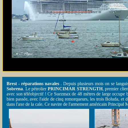
Brest - réparations navales
. Depuis plusieurs mois on se languiss
Sobrena
. Le pétrolier
PRINCIMAR STRENGTH
, premier clie
avec son téléobjectif ! Ce Suezmax de 48 mètres de large occupe bi
bien passée, avec l'aide de cinq remorqueurs, les trois Boluda, et de
dans l'axe de la cale. Ce navire de l'armement américain Principal