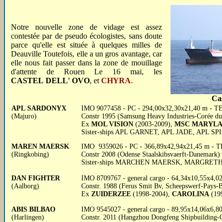
Notre nouvelle zone de vidage est assez
contestée par de pseudo écologistes, sans doute
parce qu'elle est située à quelques milles de
Deauville Toutefois, elle a un gros avantage, car
elle nous fait passer dans la zone de mouillage
d'attente de Rouen Le 16 mai, les
CASTEL DELL' OVO
, et
CHYRA
.
Cas
APL SARDONYX
IMO 9077458 - PC - 294,00x32,30x21,40 m - TE 
(Majuro)
Constr 1995 (Samsung Heavy Industries-Corée du
Ex
MOL VISION
(2003-2009),
MSC MARYL
Sister-ships APL GARNET, APL JADE, APL SP
MAREN MAERSK
IMO 9359026 - PC - 366,89x42,94x21,45 m - TE 1
(Ringkobing)
Constr 2008 (Odense Staalskibsvaerft-Danemark)
Sister-ships MARCHEN MAERSK, MARGR
DAN FIGHTER
IMO 8709767 - general cargo - 64,34x10,55x4,02 
(Aalborg)
Constr. 1988 (Ferus Smit Bv, Scheepswerf-Pays-B
Ex
ZUIDERZEE
(1998-2004),
CAROLINA
(19
ABIS BILBAO
IMO 9545027 - general cargo - 89,95x14,06x6,80
(Harlingen)
Constr. 2011 (Hangzhou Dongfeng Shipbuilding-C