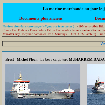
La marine marchande au jour le jo
Documents plus anciens
Docum
Navires cités dans cette page (
cliquez sur leurs noms
)
: -
19Mayis
-
Abis Bilb
Clare
-
Dan Fighter
-
Eems Solar
-
Eships Barracuda
-
Feran
-
Ionian
-
Kaptan S
Muzaffer Bey
-
Neptune Sardonyx
-
NOL Sardonyx
-
Oltet
-
OPS Hamburg
-
Prin
Ve
Brest - Michel Floch
: Le beau cargo turc
MUHARREM DADA