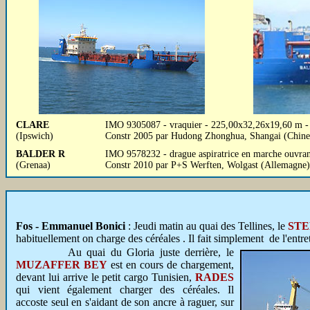
CLARE
IMO 9305087 - vraquier - 225,00x32,26x19,60 m -
(Ipswich)
Constr 2005 par Hudong Zhonghua, Shangai (Chine
BALDER R
IMO 9578232 - drague aspiratrice en marche ouvra
(Grenaa)
Constr 2010 par P+S Werften, Wolgast (Allemagne)
Fos - Emmanuel Bonici
: Jeudi matin au quai des Tellines, le
ST
habituellement on charge des céréales . Il fait simplement de l'entre
Au quai du Gloria juste derrière, le
MUZAFFER BEY
est en cours de chargement,
devant lui arrive le petit cargo Tunisien,
RADES
qui vient également charger des céréales. Il
accoste seul en s'aidant de son ancre à raguer, sur