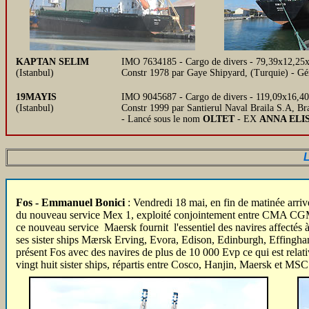
KAPTAN SELIM
IMO 7634185 - Cargo de divers - 79,39x12,25x
(Istanbul)
Constr 1978 par Gaye Shipyard, (Turquie) - Gé
19MAYIS
IMO 9045687 - Cargo de divers - 119,09x16,40x
(Istanbul)
Constr 1999 par Santierul Naval Braila S.A, Br
- Lancé sous le nom
OLTET
- EX
ANNA ELI
L
Fos - Emmanuel Bonici
: Vendredi 18 mai, en fin de matinée arri
du nouveau service Mex 1, exploité conjointement entre CMA CGM et
ce nouveau service Maersk fournit l'essentiel des navires affectés à
ses sister ships Mærsk Erving, Evora, Edison, Edinburgh, Effingha
présent Fos avec des navires de plus de 10 000 Evp ce qui est rela
vingt huit sister ships, répartis entre Cosco, Hanjin, Maersk et M