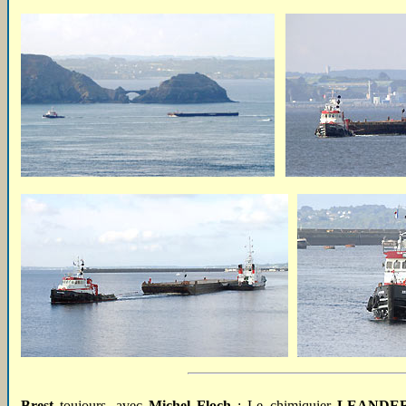
Brest
toujours, avec
Michel Floch
: Le chimiquier
LEANDE