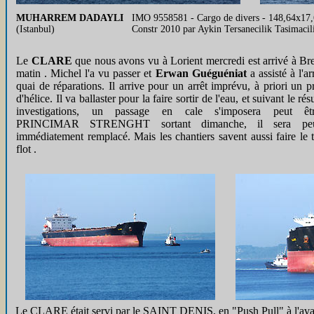
MUHARREM DADAYLI
IMO 9558581 - Cargo de divers - 148,64x17,
(Istanbul)
Constr 2010 par Aykin Tersanecilik Tasimacil
Le
CLARE
que nous avons vu à Lorient mercredi est arrivé à Bre
matin . Michel l'a vu passer et
Erwan Guéguéniat
a assisté à l'ar
quai de réparations. Il arrive pour un arrêt imprévu, à priori un 
d'hélice. Il va ballaster pour la faire sortir de l'eau, et suivant le rés
investigations, un passage en cale s'imposera peut êt
PRINCIMAR STRENGHT sortant dimanche, il sera peu
immédiatement remplacé. Mais les chantiers savent aussi faire le t
flot .
Le CLARE était servi par le SAINT DENIS, en "Push Pull" à l'avant, 