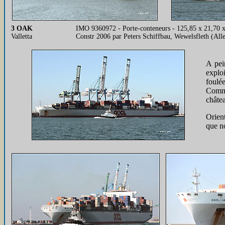
3 OAK
IMO 9360972 - Porte-conteneurs - 125,85 x 21,70 
Valletta
Constr 2006 par Peters Schiffbau, Wewelsfleth (
A pei
explo
foulée
Comme
châtea
Orient
que n