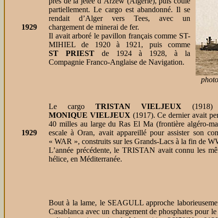
près de la jetée d’Arzew (Algérie), puis coule
partiellement. Le cargo est abandonné. Il se
rendait d’Alger vers Tees, avec un
1929
chargement de minerai de fer.
Il avait arboré le pavillon français comme ST-
MIHIEL de 1920 à 1921, puis comme
ST PRIEST
de 1924 à 1928, à la
Compagnie Franco-Anglaise de Navigation.
photo
Le cargo
TRISTAN VIELJEUX
(1918) 
MONIQUE VIELJEUX
(1917). Ce dernier avait per
40 milles au large du Ras El Ma (frontière algér
1929
escale à Oran, avait appareillé pour assister son 
« WAR », construits sur les Grands-Lacs à la fin de W
L’année précédente, le TRISTAN avait connu les mêm
hélice, en Méditerranée.
Bout à la lame, le SEAGULL approche laborieusement de
Casablanca avec un chargement de phosphates pour le p