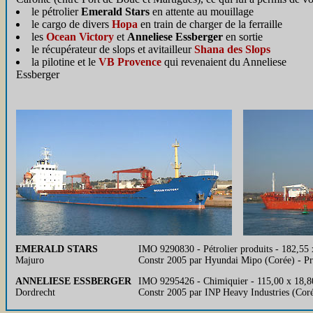
le pétrolier
Emerald Stars
en attente au mouillage
le cargo de divers
Hopa
en train de charger de la ferraille
les
Ocean Victory
et
Anneliese Essberger
en sortie
le récupérateur de slops et avitailleur
Shana des Slops
la pilotine et le
VB Provence
qui revenaient du Anneliese
Essberger
EMERALD STARS
IMO 9290830 - Pétrolier produits - 182,5
Majuro
Constr 2005 par Hyundai Mipo (Corée) 
ANNELIESE ESSBERGER
IMO 9295426 - Chimiquier - 115,00 x 18,8
Dordrecht
Constr 2005 par INP Heavy Industries (Co