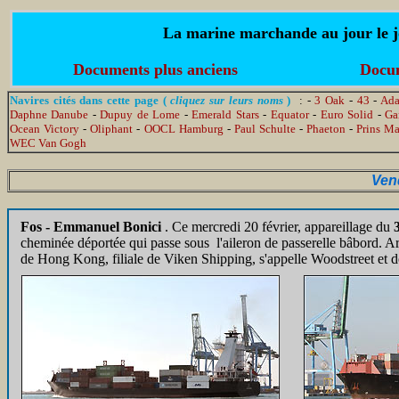
La marine marchande au jour le jo
Documents plus anciens
Docum
Navires cités dans cette page (
cliquez sur leurs noms
)
: -
3 Oak
-
43
-
Ada
Daphne Danube
-
Dupuy de Lome
-
Emerald Stars
-
Equator
-
Euro Solid
-
Ga
Ocean Victory
-
Oliphant
-
OOCL Hamburg
-
Paul Schulte
-
Phaeton
-
Prins Ma
WEC Van Gogh
Vend
Fos - Emmanuel Bonici
. Ce mercredi 20 février, appareillage du
cheminée déportée qui passe sous l'aileron de passerelle bâbord. A
de Hong Kong, filiale de Viken Shipping, s'appelle Woodstreet et do