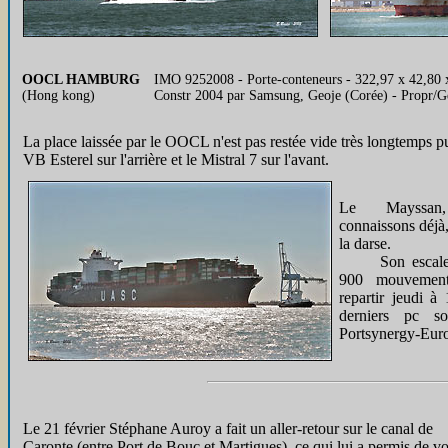
OOCL HAMBURG
IMO 9252008 - Porte-conteneurs - 322,97 x 42,8
(Hong kong)
Constr 2004 par Samsung, Geoje (Corée) - Propr/
La place laissée par le OOCL n'est pas restée vide très longtemps p
VB Esterel sur l'arrière et le Mistral 7 sur l'avant.
Le Mayssa
connaissons déjà,
la darse.
Son escale e
900 mouvements
repartir jeudi 
derniers pc s
Portsynergy-Euro
Le 21 février Stéphane Auroy a fait un aller-retour sur le canal de
Caronte (entre Port de Bouc et Martigues), ce qui lui a permis de voi