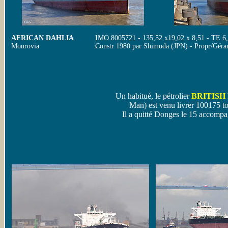
AFRICAN DAHLIA
IMO 8005721 - 135,52 x19,02 x 8,51 - TE 6,3
Monrovia
Constr 1980 par Shimoda (JPN) - Propr/Gér
Un habitué, le pétrolier
BRITISH
Man) est venu livrer 100175 to
Il a quitté Donges le 15 accompa