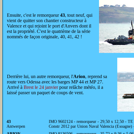
Ensuite, c'est le remorqueur
43
, tout neuf, qui
vient de quitter son chantier constructeur à
Valence et qui rejoint le port d'Anvers dont il
est la propriété. C'est le quatrième de la série
nommés de façon originale, 40, 41, 42 !
Derrière lui, un autre remorqueur, l'
Arion
, reprend sa
route vers Odessa avec les barges MP 44 et MP 27.
Arrivé à
Brest le 24 janvier
pour relâche météo, il a
laissé passer un paquet de coups de vent.
43
IMO 9602124 - remorqueur - 29,50 x 12,50 - TE 
Antwerpen
Constr 2012 par Union Naval Valencia (Esoagne) 
ARION
IMO 8136506 - remorqueur - 35,72 x 9,36 x 5,06