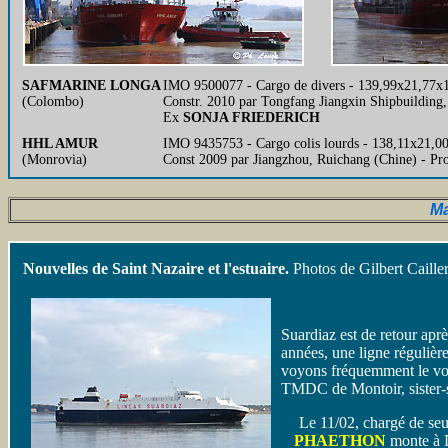
SAFMARINE LONGA
IMO 9500077 - Cargo de divers - 139,99x21,77x
(Colombo)
Constr. 2010 par Tongfang Jiangxin Shipbuilding
Ex
SONJA FRIEDERICH
HHL AMUR
IMO 9435753 - Cargo colis lourds - 138,11x21,0
(Monrovia)
Const 2009 par Jiangzhou, Ruichang (Chine) -
Ma
Nouvelles de Saint Nazaire et l'estuaire.
Photos de Gilbert Cailler
Suardiaz est de retour apr
années, une ligne régulièr
voyons fréquemment le voi
TMDC de Montoir, sister-
Le 11/02, chargé de seu
PHAETHON
monte à 