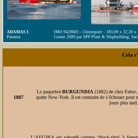
ADAMAS I
IMO 9428683 - Chimiquier - 183,09 x 32,20 x
Panama
Constr 2009 par SPP Plant & Shipbuilding, Sac
Cela s
Le paquebot
BURGUNDIA
(1882) de chez Fabre, 
1887
quitte New-York. Il est contraint de s’échouer pour ne
jours plus tard.
L’AEGINA est sabordé comme ‘block-ship’ à Smyrne 