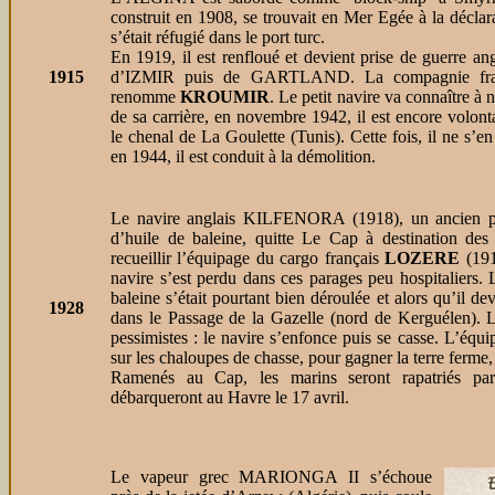
construit en 1908, se trouvait en Mer Egée à la décla
s’était réfugié dans le port turc.
En 1919, il est renfloué et devient prise de guerre an
1915
d’IZMIR puis de GARTLAND. La compagnie franç
renomme
KROUMIR
. Le petit navire va connaître à 
de sa carrière, en novembre 1942, il est encore volon
le chenal de La Goulette (Tunis). Cette fois, il ne s’en
en 1944, il est conduit à la démolition.
Le navire anglais KILFENORA (1918), un ancien patr
d’huile de baleine, quitte Le Cap à destination des
recueillir l’équipage du cargo français
LOZERE
(191
navire s’est perdu dans ces parages peu hospitaliers.
baleine s’était pourtant bien déroulée et alors qu’il dev
1928
dans le Passage de la Gazelle (nord de Kerguélen). 
pessimistes : le navire s’enfonce puis se casse. L’équ
sur les chaloupes de chasse, pour gagner la terre ferme
Ramenés au Cap, les marins seront rapatriés p
débarqueront au Havre le 17 avril.
Le vapeur grec MARIONGA II s’échoue