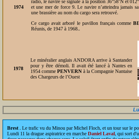
radio, le navire se signale à la position 36°58’N et 0
1974
et une mer de force 9. Le navire n’atteindra jamais sa
une brassière au nom du cargo sera retrouvé.
Ce cargo avait arboré le pavillon français comme
BI
Réunis, de 1947 à 1968..
Le minéralier anglais ANDORA arrive à Santander
pour y être démoli. Il avait été lancé à Nantes en
1978
1954 comme
PENVERN
à la Compagnie Nantaise
des Chargeurs de l’Ouest
Lu
Brest
. Le trafic vu du Minou par Michel Floch, et un tour sur le 
Lundi 11 la drague aspiratrice en marche
Daniel Laval
, qui sort d