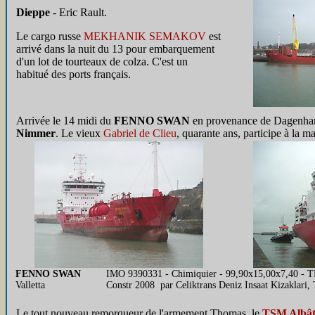
Dieppe
- Eric Rault.
Le cargo russe
MEKHANIK SEMAKOV
est
arrivé dans la nuit du 13 pour embarquement
d'un lot de tourteaux de colza. C'est un
habitué des ports français.
Arrivée le 14 midi du
FENNO SWAN
en provenance de Dagenham 
Nimmer
. Le vieux
Gabriel de Clieu
, quarante ans, participe à la 
FENNO SWAN
IMO 9390331 - Chimiquier - 99,90x15,00x7,40 - TE
Valletta
Constr 2008 par Celiktrans Deniz Insaat Kizaklari
Le tout nouveau remorqueur de l'armement Thomas, le
TSM Albât