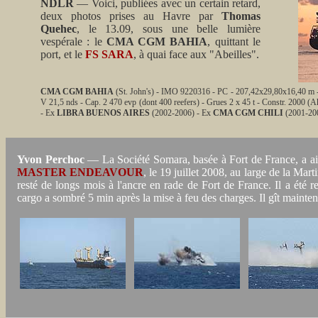
NDLR
— Voici, publiées avec un certain retard,
deux photos prises au Havre par
Thomas
Quehec
, le 13.09, sous une belle lumière
vespérale : le
CMA CGM BAHIA
, quittant le
port, et le
FS SARA
, à quai face aux "Abeilles".
CMA CGM BAHIA
(St. John's) - IMO 9220316 - PC - 207,42x29,80x16,40 m 
V 21,5 nds - Cap. 2 470 evp (dont 400 reefers) - Grues 2 x 45 t - Constr. 200
- Ex
LIBRA BUENOS AIRES
(2002-2006) - Ex
CMA CGM CHILI
(2001-20
Yvon Perchoc
— La Société Somara, basée à Fort de France, a a
MASTER ENDEAVOUR
, le 19 juillet 2008, au large de la Mar
resté de longs mois à l'ancre en rade de Fort de France. Il a ét
cargo a sombré 5 min après la mise à feu des charges. Il gît mainte