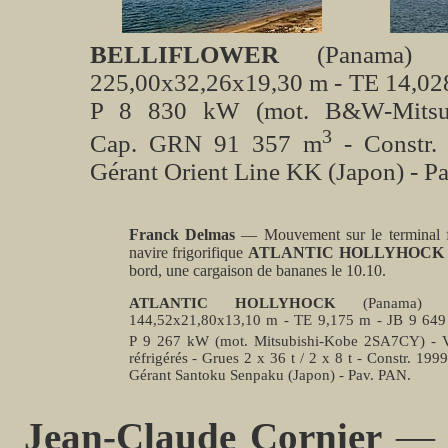
BELLIFLOWER
(Panama) 
225,00x32,26x19,30 m - TE 14,028 
P 8 830 kW (mot. B&W-Mitsu
3
Cap. GRN 91 357 m
- Constr. 
Gérant Orient Line KK (Japon) - P
Franck Delmas
— Mouvement sur le terminal fru
navire frigorifique
ATLANTIC HOLLYHOCK
bord, une cargaison de bananes le 10.10.
ATLANTIC HOLLYHOCK
(Panama) 
144,52x21,80x13,10 m - TE 9,175 m - JB 9 649 
P 9 267 kW (mot. Mitsubishi-Kobe 2SA7CY) - 
réfrigérés - Grues 2 x 36 t / 2 x 8 t - Constr. 19
Gérant Santoku Senpaku (Japon) - Pav. PAN.
Jean-Claude Cornier
— V