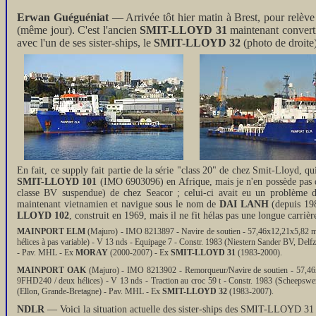
Erwan Guéguéniat
— Arrivée tôt hier matin à Brest, pour relèv
(même jour). C'est l'ancien
SMIT-
LLOYD 31
maintenant converti
avec l'un de ses sister-ships, le
SMIT-LLOYD 32
(photo de droite
En fait, ce supply fait partie de la série "class 20" de chez Smit-Lloyd, q
SMIT-LLOYD 101
(IMO 6903096) en Afrique, mais je n'en possède pas de 
classe BV suspendue) de chez Seacor ; celui-ci avait eu un problème 
maintenant vietnamien et navigue sous le nom de
DAI LANH
(depuis 198
LLOYD 102
, construit en 1969, mais il ne fit hélas pas une longue carri
MAINPORT ELM
(Majuro) - IMO 8213897 - Navire de soutien - 57,46x12,21x5,82 m
hélices à pas variable) - V 13 nds - Equipage 7 - Constr. 1983 (Niestern Sander BV, Delf
- Pav. MHL - Ex
MORAY
(2000-2007) - Ex
SMIT-LLOYD 31
(1983-2000).
MAINPORT OAK
(Majuro) - IMO 8213902 - Remorqueur/Navire de soutien - 57,46
9FHD240 / deux hélices) - V 13 nds - Traction au croc 59 t - Constr. 1983 (Scheepswe
(Ellon, Grande-Bretagne) - Pav. MHL - Ex
SMIT-LLOYD 32
(1983-2007).
NDLR
— Voici la situation actuelle des sister-ships des SMIT-LLOYD 31 