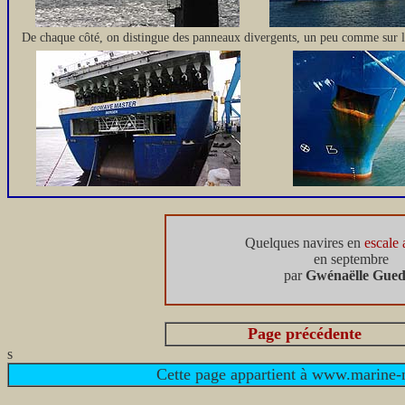
De chaque côté, on distingue des panneaux divergents, un peu comme sur les 
Quelques navires en
escale 
en septembre
par
Gwénaëlle Gued
Page précédente
s
Cette page appartient à www.marine-m