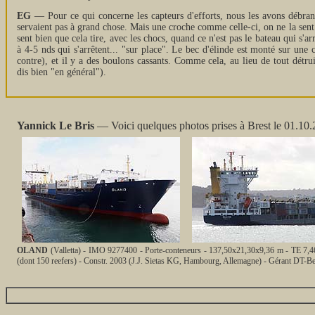
EG
— Pour ce qui concerne les capteurs d'efforts, nous les avons débran
servaient pas à grand chose. Mais une croche comme celle-ci, on ne la sent
sent bien que cela tire, avec les chocs, quand ce n'est pas le bateau qui s'arr
à 4-5 nds qui s'arrêtent... "sur place". Le bec d'élinde est monté sur une 
contre), et il y a des boulons cassants. Comme cela, au lieu de tout détruir
dis bien "en général").
Yannick Le Bris
— Voici quelques photos prises à Brest le 01.10.
OLAND
(Valletta) - IMO 9277400 - Porte-conteneurs - 137,50x21,30x9,36 m - TE 7,4
(dont 150 reefers) - Constr. 2003 (J.J. Sietas KG, Hambourg, Allemagne) - Gérant DT-B