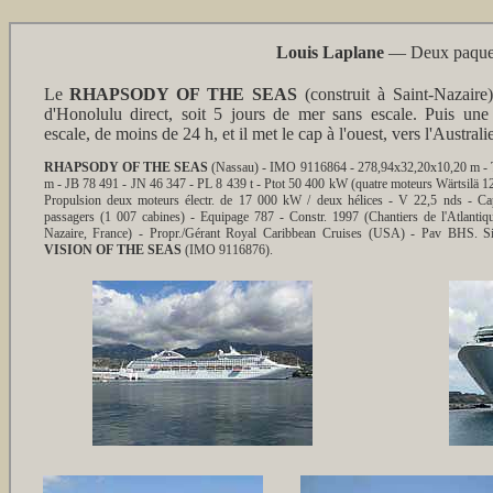
Louis Laplane
— Deux paquebot
Le
RHAPSODY OF THE SEAS
(construit à Saint-Nazaire)
d'Honolulu direct, soit 5 jours de mer sans escale. Puis une
escale, de moins de 24 h, et il met le cap à l'ouest, vers l'Australie
RHAPSODY OF THE SEAS
(Nassau) - IMO 9116864 - 278,94x32,20x10,20 m - 
m - JB 78 491 - JN 46 347 - PL 8 439 t - Ptot 50 400 kW (quatre moteurs Wärtsilä 
Propulsion deux moteurs électr. de 17 000 kW / deux hélices - V 22,5 nds - C
passagers (1 007 cabines) - Equipage 787 - Constr. 1997 (Chantiers de l'Atlantiqu
Nazaire, France) - Propr./Gérant Royal Caribbean Cruises (USA) - Pav BHS. Si
VISION OF THE SEAS
(IMO 9116876).