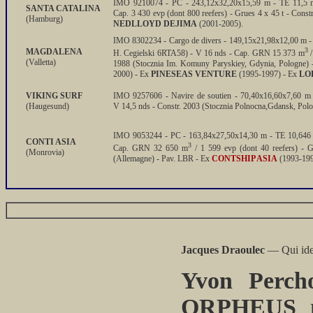
IMO 9210074 - PC - 243,12x32,20x15,59 m - TE 11,5 m
SANTA CATALINA
Cap. 3 430 evp (dont 800 reefers) - Grues 4 x 45 t - Cons
(Hamburg)
NEDLLOYD DEJIMA
(2001-2005).
IMO 8302234 - Cargo de divers - 149,15x21,98x12,00 m - 
3
MAGDALENA
H. Cegielski 6RTA58) - V 16 nds - Cap. GRN 15 373 m
/
(Valletta)
1988 (Stocznia Im. Komuny Paryskiey, Gdynia, Pologne) 
2000) - Ex
PINESEAS VENTURE
(1995-1997) - Ex
LO
VIKING SURF
IMO 9257606 - Navire de soutien - 70,40x16,60x7,60 m 
(Haugesund)
V 14,5 nds - Constr. 2003 (Stocznia Polnocna,Gdansk, Polo
IMO 9053244 - PC - 163,84x27,50x14,30 m - TE 10,646 
CONTI ASIA
3
Cap. GRN 32 650 m
/ 1 599 evp (dont 40 reefers) - 
(Monrovia)
(Allemagne) - Pav. LBR - Ex
CONTSHIP ASIA
(1993-1998
Jacques Draoulec
— Qui iden
Yvon Perch
ORPHEUS
p