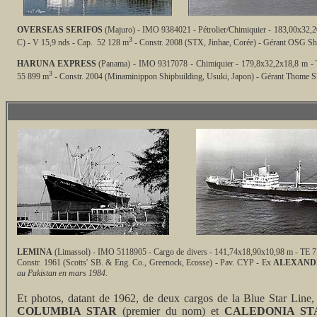
OVERSEAS SERIFOS
(Majuro) - IMO 9384021 - Pétrolier/Chimiquier - 183,00x3
3
C) - V 15,9 nds - Cap. 52 128 m
- Constr. 2008 (STX, Jinhae, Corée) - Gérant OSG Sh
HARUNA EXPRESS
(Panama) - IMO 9317078 - Chimiquier - 179,8x32,2x18,8 m - 
3
55 899 m
- Constr. 2004 (Minaminippon Shipbuilding, Usuki, Japon) - Gérant Thome 
LEMINA
(Limassol) - IMO 5118905 - Cargo de divers - 141,74x18,90x10,98 m - TE 7,
Constr. 1961 (Scotts' SB. & Eng. Co., Greenock, Ecosse) - Pav. CYP - Ex
ALEXANDE
au Pakistan en mars 1984
.
Et photos, datant de 1962, de deux cargos de la Blue Star Line, 
COLUMBIA STAR
(premier du nom) et
CALEDONIA ST