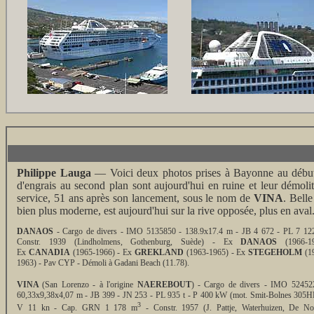
Philippe Lauga
— Voici deux photos prises à Bayonne au début
d'engrais au second plan sont aujourd'hui en ruine et leur démol
service, 51 ans après son lancement, sous le nom de
VINA
. Bell
bien plus moderne, est aujourd'hui sur la rive opposée, plus en aval
DANAOS
- Cargo de divers - IMO 5135850 - 138.9x17.4 m - JB 4 672 - PL 7 122
Constr. 1939 (Lindholmens, Gothenburg, Suède) - Ex
DANAOS
(1966-19
Ex
CANADIA
(1965-1966) - Ex
GREKLAND
(1963-1965) - Ex
STEGEHOLM
(1
1963) - Pav CYP - Démoli à Gadani Beach (11.78).
VINA
(San Lorenzo - à l'origine
NAEREBOUT
) - Cargo de divers - IMO 52452
60,33x9,38x4,07 m - JB 399 - JN 253 - PL 935 t - P 400 kW (mot. Smit-Bolnes 305H
3
V 11 kn - Cap. GRN 1 178 m
- Constr. 1957 (J. Pattje, Waterhuizen, De No