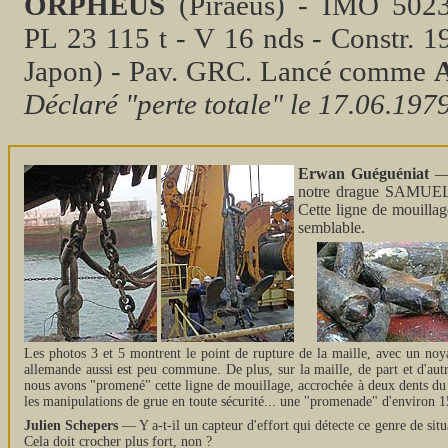
ORPHEUS
(Piraeus) - IMO 5023
PL 23 115 t - V 16 nds - Constr.
Japon) - Pav. GRC. Lancé comme
Déclaré "perte totale" le 17.06.1979
Erwan Guéguéniat
— 
notre drague SAMUEL
Cette ligne de mouillag
semblable.
Les photos 3 et 5 montrent le point de rupture de la maille, avec un noya
allemande aussi est peu commune. De plus, sur la maille, de part et d'autr
nous avons "promené" cette ligne de mouillage, accrochée à deux dents du be
les manipulations de grue en toute sécurité... une "promenade" d'environ 15 
Julien Schepers
— Y a-t-il un capteur d'effort qui détecte ce genre de situ
Cela doit crocher plus fort, non ?