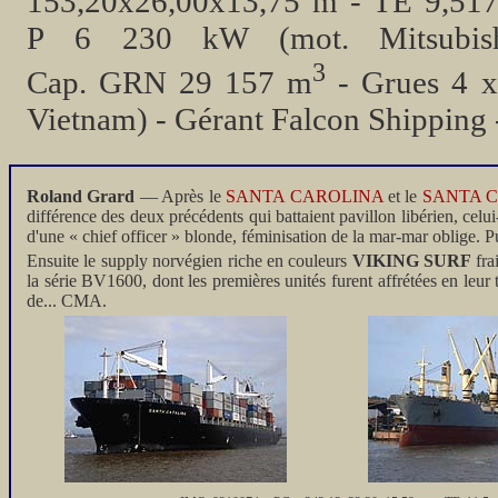
153,20x26,00x13,75 m - TE 9,517
P 6 230 kW (mot. Mitsubis
3
Cap. GRN 29 157 m
- Grues 4 x
Vietnam) - Gérant Falcon Shipping
Roland Grard
— Après le
SANTA CAROLINA
et le
SANTA 
différence des deux précédents qui battaient pavillon libérien, celu
d'une « chief officer » blonde, féminisation de la mar-mar oblige. 
Ensuite le supply norvégien riche en couleurs
VIKING SURF
fra
la série BV1600, dont les premières unités furent affrétées en le
de... CMA.