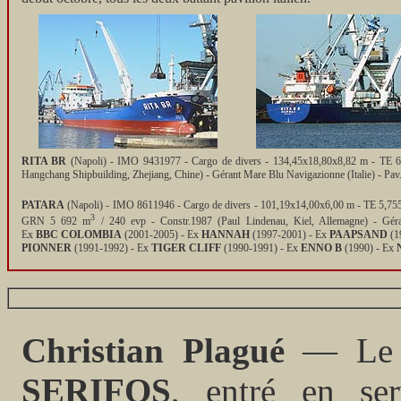
RITA BR
(Napoli) - IMO 9431977 - Cargo de divers - 134,45x18,80x8,82 m - TE 6,
Hangchang Shipbuilding, Zhejiang, Chine) - Gérant Mare Blu Navigazionne (Italie) - Pav
PATARA
(Napoli) - IMO 8611946 - Cargo de divers - 101,19x14,00x6,00 m - TE 5,75
3
GRN 5 692 m
/ 240 evp - Constr.1987 (Paul Lindenau, Kiel, Allemagne) - Gér
Ex
BBC COLOMBIA
(2001-2005) - Ex
HANNAH
(1997-2001) - Ex
PAAPSAND
(1
PIONNER
(1991-1992) - Ex
TIGER CLIFF
(1990-1991) - Ex
ENNO B
(1990) - Ex
Christian Plagué
— Le 1
SERIFOS
, entré en se