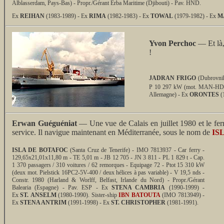
Alblasserdam, Pays-Bas) - Propr./Gérant Erba Maritime (Djibouti) - Pav. HND.
Ex
REIHAN
(1983-1989) - Ex
RIMA
(1982-1983) - Ex
TOWAL
(1979-1982) - Ex
M
Yvon Perchoc
— Et là,
!
JADRAN FRIGO
(Dubrovnik
P 10 297 kW (mot. MAN-HDW
Allemagne) - Ex
ORONTES
(
Erwan Guéguéniat
— Une vue de Calais en juillet 1980 et le fe
service. Il navigue maintenant en Méditerranée, sous le nom de
IS
ISLA DE BOTAFOC
(Santa Cruz de Tenerife) - IMO 7813937 - Car ferry -
129,65x21,01x11,80 m - TE 5,01 m - JB 12 705 - JN 3 811 - PL 1 829 t - Cap.
1 370 passagers / 310 voitures / 62 remorques - Equipage 72 - Ptot 15 310 kW
(deux mot. Pielstick 16PC2-5V-400 / deux hélices à pas variable) - V 19,5 nds -
Constr. 1980 (Harland & Worlff, Belfast, Irlande du Nord) - Propr./Gérant
Balearia (Espagne) - Pav. ESP - Ex
STENA CAMBRIA
(1990-1999) -
Ex
ST. ANSELM
(1980-1990). Sister-ship
IBN BATOUTA
(IMO 7813949) -
Ex
STENA ANTRIM
(1991-1998) - Ex
ST. CHRISTOPHER
(1981-1991).