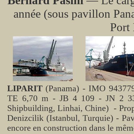
Bernard Pasini
— Le car
année (sous pavillon Pana
Port
LIPARIT
(Panama) - IMO 9437799
TE 6,70 m - JB 4 109 - JN 2 33
Shipbuilding, Linhai, Chine) - Pro
Denizcilik (Istanbul, Turquie) - Pa
encore en construction dans le même