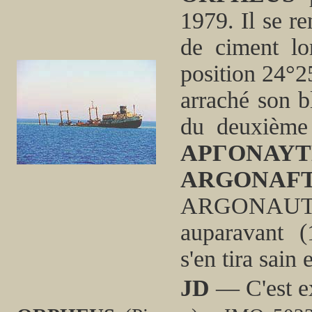
1979. Il se r
de ciment lo
position 24°2
arraché son bl
du deuxième 
ΑΡΓΟΝΑΥΤ
ARGONAFT
ARGONAUTE), 
auparavant (
s'en tira sain 
JD
— C'est ex