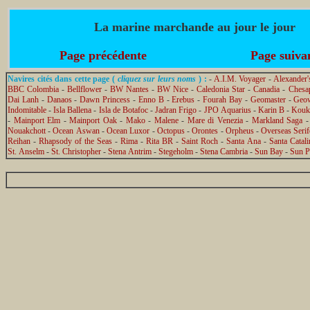
La marine marchande au jour le jour
Page précédente
Page suiva
Navires cités dans cette page (
cliquez sur leurs noms
) :
-
A.I.M. Voyager
-
Alexander'
BBC Colombia
-
Bellflower
-
BW Nantes
-
BW Nice
-
Caledonia Star
-
Canadia
-
Chesa
Dai Lanh
-
Danaos
-
Dawn Princess
-
Enno B
-
Erebus
-
Fourah Bay
-
Geomaster
-
Geow
Indomitable
-
Isla Ballena
-
Isla de Botafoc
-
Jadran Frigo
-
JPO Aquarius
-
Karin B
-
Kouk
-
Mainport Elm
-
Mainport Oak
-
Mako
-
Malene
-
Mare di Venezia
-
Markland Saga
Nouakchott
-
Ocean Aswan
-
Ocean Luxor
-
Octopus
-
Orontes
-
Orpheus
-
Overseas Seri
Reihan
-
Rhapsody of the Seas
-
Rima
-
Rita BR
-
Saint Roch
-
Santa Ana
-
Santa Catali
St. Anselm
-
St. Christopher
-
Stena Antrim
-
Stegeholm
-
Stena Cambria
-
Sun Bay
-
Sun P