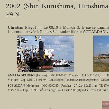
2002 (Shin Kurushima, Hiroshima
PAN.
Christian Plagué
— Le 08.10 à Montoir 3, le navire panam
lendemain, arrivée à Donges 6 du tanker libérien
SCF ALDAN
ve
AMALIA DEL BENE
(Panama) - IMO 8302557 - Vraquier - 224,5x32,2x17,8 m - 
3
V 14 nds - Cap. GRN 74 491 m
- Constr.1989 (Astilleros Alianza, Argentine) - Géra
SCF ALDAN
(Monrovia) - IMO 9290385 - Pétrolier - 274,2x48,0x23,1 m - TE 1
3
V 15,7 nds - Cap. 167 931 m
- Equipage 24 - Constr.2005 (Hyundai Heavy Industrie