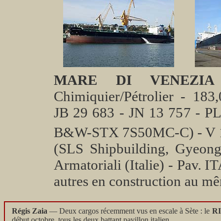
MARE DI VENEZIA
Chimiquier/Pétrolier - 18
JB 29 683 - JN 13 757 - P
B&W-STX 7S50MC-C) - V 15
(SLS Shipbuilding, Gyeong
Armatoriali (Italie) - Pav. IT
autres en construction au mê
Régis Zaia
— Deux cargos récemment vus en escale à Sète : le
R
début octobre, tous les deux battant pavillon italien.