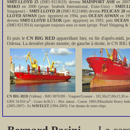
SMIT-LLOYD 25
(IMO 8113633) devenu
MAINPORT ASH
en 2007 
MAKO
en 2000 (propr. Seabulk International, Etats-Unis) -
SMIT-
Singapour) -
SMIT-LLOYD 28
(IMO 8121408) devenu
PELICAN 28
en
LLOYD ASWAN
(pav. égyptien) en 1994, puis
OCEAN ASWAN
en 199
devenu
SMIT-LLOYD LUXOR
(pav. égyptien) en 1993, puis
OCEAN
(IMO 8213914) naviguant toujours sous ce nom (propr. Pearl Shipping & 
Et puis le
CN BIG RED
appareillant hier, en fin d'après-midi, 
Odessa. La dernière photo montre, de gauche à droite, le CN BIG
CN BIG RED
(Valletta) - IMO 9076399 - Vraquier/Grumier - 165,50x27,00x13,30 m 
3
GRN 34 810 m
- Grues 4x30,5 t - Mot. mitsui - Constr. 1994 (Mitsubishi Heavy Ind
(2005-2007) - Ex
WAVELET
(1994-2005). Une dizaine de sister-ships.