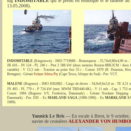
tug
INDOMITABLE
qui le prend en remorque et le ramène au p
13.05.2008).
INDOMITABLE
(Kingstown) - IMO 7719686 - Remorqueur - 35,74x9,80x4,90 m - 
JB 416 - JN 124 - PL 246 t - Ptot 2 588 kW (deux moteurs Ruston 8RK3CM / deux hé
variable) - V 13,5 nds - Traction au point fixe 55 t - Constr. 1979 (R. Dunston, Hes
Bretagne) - Gérant
Svitzer Africa Pty
(Cape Town, Afrique du Sud) - Pav. VCT.
MALENE
(Bogense) – IMO 8302882 - Cargo de divers - 54,9x9,6x5,6 m - TE 4,51 m
JN 493 - PL 779 t - P 724 kW (mot. MWM TBD440-6K) - V 11 nds - Cap. 1 753 
Constr. 1984 (Bogense S/V, Fredericia, Danemark) - Gérant Nordane Shipping 
Danemark) - Pav. DIS - Ex
MARLAND SAGA
(1989-1990) - Ex
MARKLAND S
1989).
Yannick Le Bris
— En escale à Brest, le 9 octobre,
navire de croisières
ALEXANDER VON HUMBO