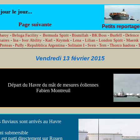
ur le jour...
Page suivante
Petits reportag
Baroy
-
Beluga Facility
-
Bermuda Spirit
-
Bismillah
-
BK Boss
-
Burfell
-
Defence
naires
-
Ina
-
Iver Ability
-
Karl
-
Krymsk
-
Lena
-
Lilian
-
London Spirit
-
Maersk 
Proteas
-
Puffy
-
Repubblica Argentina
-
Solitaire I
-
Sven
-
Tern
-
Thorco Isadora
-
Vendredi 13 février 2015
Départ du Havre du mât de mesures éoliennes
Fabien Montreuil
fluviaux sont arrivés au Havre
emi submersible
l est parti directement sur Rouen