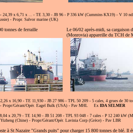
- 24,39 x 6,71 x ... - TE 3,30 - JB 96 - P 336 kW (Cummins KX19) - V 10 nd
ssie) - Propr. Salvor marine (UK)
0 tonnes de ferraille
Le 06/02 après-midi, sa cargaison 
(Monrovia) appareille du TCH de Mon
32,26 x 16,90 - TE 11,930 - JB 27 986 - TPL 50 209 - 5 cales, 4 grues de 
n) - Propr/Gérant/Opér. Eagel Bulk (USA) - Pav MHL Ex
IDA SELMER
38,04 x 20,79 - TE 14,90 - JB 51 208 - TPL 93 048 - 7 cales - P 12 240 
, Yizheng (Chine) - Propr/Gérant/Opér. Lavinia Corp (Grèce) - Pav LBR
ste à St Nazaire "Grands puits" pour charger 15 800 tonnes de blé. Il é