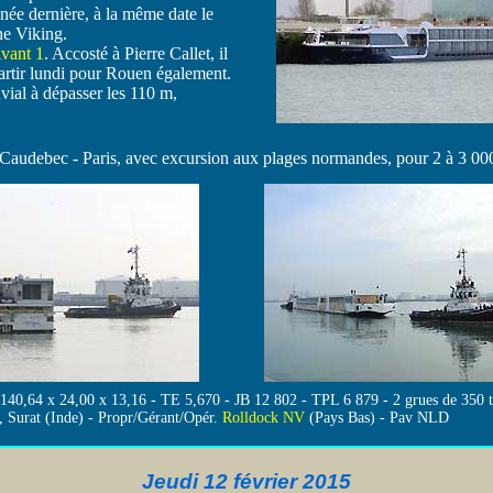
nnée dernière, à la même date le
ne Viking.
vant 1
. Accosté à Pierre Callet, il
artir lundi pour Rouen également.
uvial à dépasser les 110 m,
 Caudebec - Paris, avec excursion aux plages normandes, pour 2 à 3 00
140,64 x 24,00 x 13,16 - TE 5,670 - JB 12 802 - TPL 6 879 - 2 grues de 350
 Surat (Inde) - Propr/Gérant/Opér.
Rolldock NV
(Pays Bas) - Pav NLD
Jeudi 12 février 2015