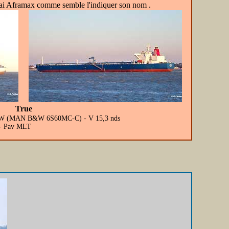
rai Aframax comme semble l'indiquer son nom .
True
560 kW (MAN B&W 6S60MC-C) - V 15,3 nds
) - Pav MLT