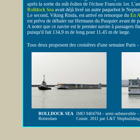
après la sortie du mât éolien de l'écluse Francois 1er. L'a
Rolldock Sea
avait déjà livré un autre paquebot le Neptu
Le second, Viking Rinda, est arrivé en remorque du
En A
est prévu de déhaler sur Hermann du Pasquier avant de p
A noter que ce navire est le premier navire à passagers fl
puisqu'il fait 134,9 m de long pour 11.45 m de large.
Tous deux proposent des croisières d'une semaine Paris -
ROLLDOCK SEA
IMO 9404704 - semi-submersible - 
Rotterdam
Constr. 2011 par L&T Shipbuilding,