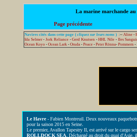
La marine marchande au jo
Page précédente
Navires cités dans cette page (
cliquez sur leurs noms
)
:--
Aline
-
Ida Selmer
-
Jork Reliance
-
Gerd Knutsen
-
HHL Nile
-
Iles Sangui
Ocean Koyo
-
Ocean Lark
-
Oruda
-
Peace
-
Peter Rönna
-
Pommern
-
Le Havre
- Fabien Montreuil. Deux nouveaux paquebots 
pour la saison 2015 en Seine.
Le premier, Avallon Tapestry II, est arrivé sur le cargo s
ROLLDOCK SEA
. Déchargé au droit du quai d'Asie, i