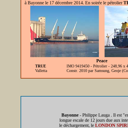
à Bayonne le 17 décembre 2014. En soirée le pétrolier
T
Peace
TRUE
IMO 9419450 - Pétrolier - 248,96 
Valletta
Constr. 2010 par Samsung, Geoje (Co
Bayonne
- Philippe Lauga . Il est "e
longue escale de 12 jours due aux inte
le déchargement, le
LONDON SPIR