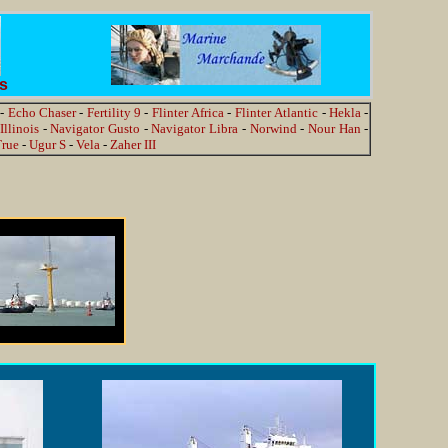
es
-
Echo Chaser
-
Fertility 9
-
Flinter Africa
-
Flinter Atlantic
-
Hekla
-
Illinois
-
Navigator Gusto
-
Navigator Libra
-
Norwind
-
Nour Han
-
True
-
Ugur S
-
Vela
-
Zaher III