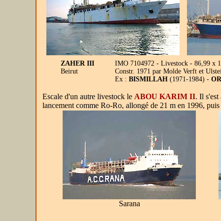
ZAHER III
IMO 7104972 - Livestock - 86,99 x 1
Beirut
Constr. 1971 par Molde Verft et Uls
Ex :
BISMILLAH
(1971-1984) -
O
Escale d'un autre livestock le
ABOU KARIM II
. Il s'e
lancement comme Ro-Ro, allongé de 21 m en 1996, puis co
Sarana