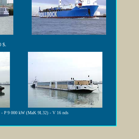
0 $.
 t - P 9 000 kW (MaK 9L32) - V 16 nds