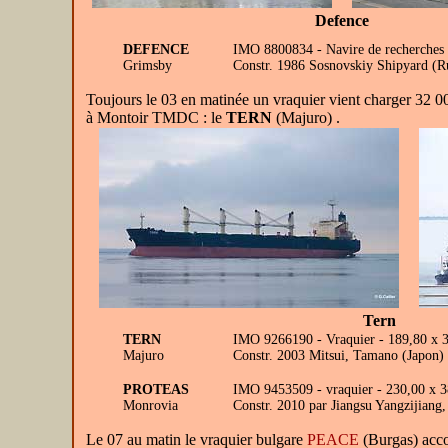
Defence
DEFENCE
IMO 8800834 - Navire de recherches 
Grimsby
Constr. 1986 Sosnovskiy Shipyard (Ru
Toujours le 03 en matinée un vraquier vient charger 32 00
à Montoir TMDC : le
TERN
(Majuro) .
Tern
TERN
IMO 9266190 - Vraquier - 189,80 x 
Majuro
Constr. 2003 Mitsui, Tamano (Japo
PROTEAS
IMO 9453509 - vraquier - 230,00 x 
Monrovia
Constr. 2010 par Jiangsu Yangzijiang
Le 07 au matin le vraquier bulgare
PEACE
(Burgas) acco