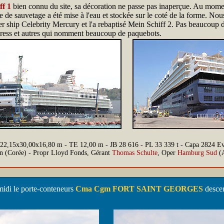
ff 1
bien connu du site, sa décoration ne passe pas inaperçue. Au moment 
e de sauvetage a été mise à l'eau et stockée sur le coté de la forme. Nou
ter ship Celebrity Mercury et l'a rebaptisé Mein Schiff 2. Pas beaucou
press et autres qui nomment beaucoup de paquebots.
 222,15x30,00x16,80 m - TE 12,00 m - JB 28 616 - PL 33 339 t - Capa 28
n (Corée) - Propr Lloyd Fonds, Gérant
Thomas Schulte
, Oper
Hamburg Sud
(A
idi le porte-conteneurs
Cma Cgm FORT SAINT GEORGES
descen