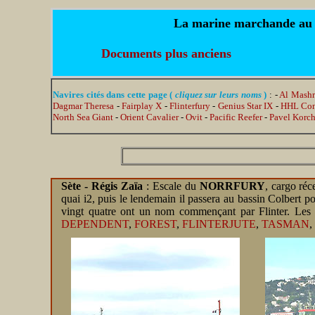
La marine marchande au jo
Documents plus anciens
Navires cités dans cette page (
cliquez sur leurs noms
)
: -
Al Mash
Dagmar Theresa
-
Fairplay X
-
Flinterfury
-
Genius Star IX
-
HHL Co
North Sea Giant
-
Orient Cavalier
-
Ovit
-
Pacific Reefer
-
Pavel Korc
Sète - Régis Zaïa
: Escale du
NORRFURY
, cargo réc
quai i2, puis le lendemain il passera au bassin Colbert po
vingt quatre ont un nom commençant par Flinter. Les a
DEPENDENT
,
FOREST
,
FLINTERJUTE
,
TASMAN
,