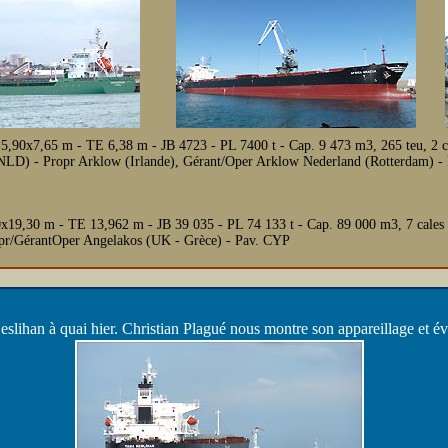
5,90x7,65 m - TE 6,38 m - JB 4723 - PL 7400 t - Cap. 9 473 m3, 265 teu, 2
D) - Propr Arklow (Irlande), Gérant/Oper Arklow Nederland (Rotterdam) - P
x19,30 m - TE 13,962 m - JB 39 035 - PL 74 133 t - Cap. 89 000 m3, 7 cal
opr/GérantOper Angelakos (UK - Grèce) - Pav. CYP
lihan à quai hier. Christian Plagué nous montre son appareillage et évi