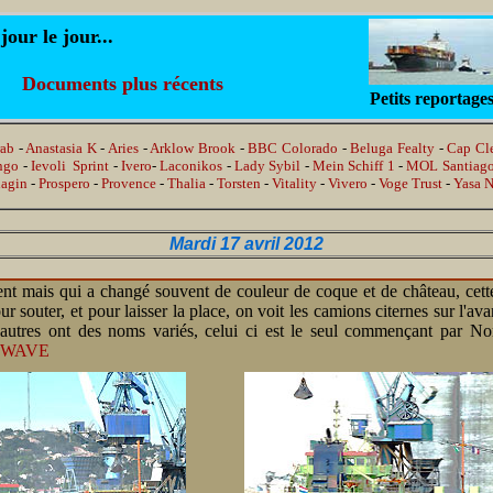
ur le jour...
Documents plus récents
Petits reportage
rab
-
Anastasia K
-
Aries
-
Arklow Brook
-
BBC Colorado
-
Beluga Fealty
-
Cap Cl
ngo
-
Ievoli Sprint
-
Ivero
-
Laconikos
-
Lady Sybil
-
Mein Schiff 1
-
MOL Santiag
hagin
-
Prospero
-
Provence
-
Thalia
-
Torsten
-
Vitality
-
Vivero
-
Voge Trust
-
Yasa N
Mardi 17 avril 2012
ent mais qui a changé souvent de couleur de coque et de château, cette 
ur souter, et pour laisser la place, on voit les camions citernes sur l'a
utres ont des noms variés, celui ci est le seul commençant par Norr
WAVE