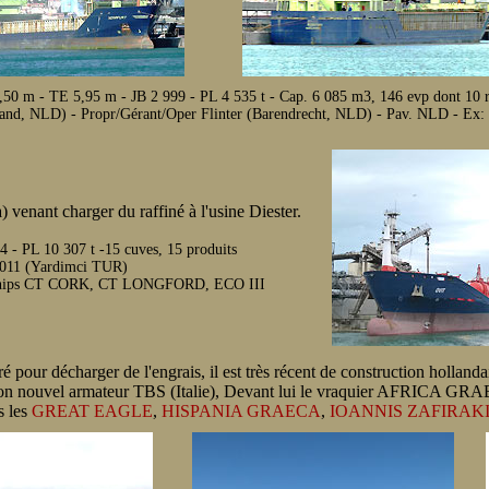
0 m - TE 5,95 m - JB 2 999 - PL 4 535 t - Cap. 6 085 m3, 146 evp dont 10 
and, NLD) - Propr/Gérant/Oper Flinter (Barendrecht, NLD) - Pav. NLD - Ex:
) venant charger du raffiné à l'usine Diester.
- PL 10 307 t -15 cuves, 15 produits
 2011 (Yardimci TUR)
er-ships CT CORK, CT LONGFORD, ECO III
ré pour décharger de l'engrais, il est très récent de construction holla
on nouvel armateur TBS (Italie), Devant lui le vraquier AFRICA GRA
s les
GREAT EAGLE
,
HISPANIA GRAECA
,
IOANNIS ZAFIRAK