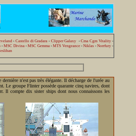
s
eveland
-
Castello di Gradara
-
Clipper Galaxy
-
Cma Cgm Vitality
-
o
-
MSC Divina
-
MSC Gemma
-
MTS Vengeance
-
Niklas
-
Norrfury
-
eslihan
dernière n'est pas très élégante. Il décharge de l'urée au
vant. Le groupe Flinter possède quarante cinq navires, dont
. Il compte dix sister ships dont nous connaissons les