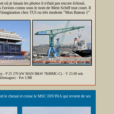
où je faisais les photos il n'était pas encore échoué,
s l'avions connu sous le nom de Mein Schiff tout court. Il
p d'imagination chez TUI ou très modeste "Mon Bateau 1"
24 Evp - P 25 270 kW MAN B&W 7K80MC-C) - V 23.00 nds
llemagne) - Pav LBR
d le chenal et croise le MSC DIVINA qui revient de ses