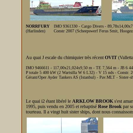
NORRFURY
IMO 9361330 - Cargo Divers - 89,78x14,00x7,5
(Harlinden)
Constr 2007 (Scheepswerf Ferus Smit, Hoogez
Au quai J escale du chimiquier très récent
OVIT
(Valletta
IMO 9466611 - 117,00x21,024x9,50 m - TE 7,564 m - JB 6 444 
P totale 5 400 kW (2 Wartsilla W 6 L32) - V 15 nds - Constr.
Gérant/Oper Ayder Tankers AS (Istanbul) - Pav.MLT - Sist
Le quai i2 étant libéré le
ARKLOW BROOK
s'est amar
1995, puis vendu en 2005 et rebaptisé
Rose Brook
par s
tourteau. Il a vingt huit sister ships, dont nous connaisson