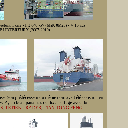
reefers, 1 cale - P 2 640 kW (MaK 8M25) - V 13 nds
FLINTERFURY
(2007-2010)
ndaise. Son prédécesseur du même nom avait été construit en
ECA, un beau panamax de dix ans d'âge avec du
IS
,
TETIEN TRADER
,
TIAN TONG FENG