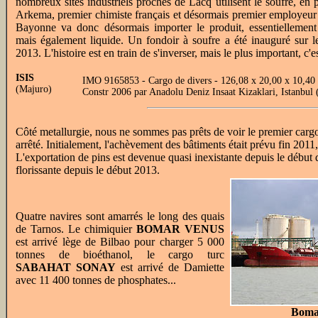
nombreux sites industriels proches de Lacq utilisent le soufre, en p
Arkema, premier chimiste français et désormais premier employeur
Bayonne va donc désormais importer le produit, essentiellement
mais également liquide. Un fondoir à soufre a été inauguré sur le
2013. L'histoire est en train de s'inverser, mais le plus important, c'e
ISIS
IMO 9165853 - Cargo de divers - 126,08 x 20,00 x 10,4
(Majuro)
Constr 2006 par Anadolu Deniz Insaat Kizaklari, Istanb
Côté metallurgie, nous ne sommes pas prêts de voir le premier cargo
arrêté. Initialement, l'achèvement des bâtiments était prévu fin 2011,
L'exportation de pins est devenue quasi inexistante depuis le début 
florissante depuis le début 2013.
Quatre navires sont amarrés le long des quais
de Tarnos. Le chimiquier
BOMAR VENUS
est arrivé lège de Bilbao pour charger 5 000
tonnes de bioéthanol, le cargo turc
SABAHAT SONAY
est arrivé de Damiette
avec 11 400 tonnes de phosphates...
Boma