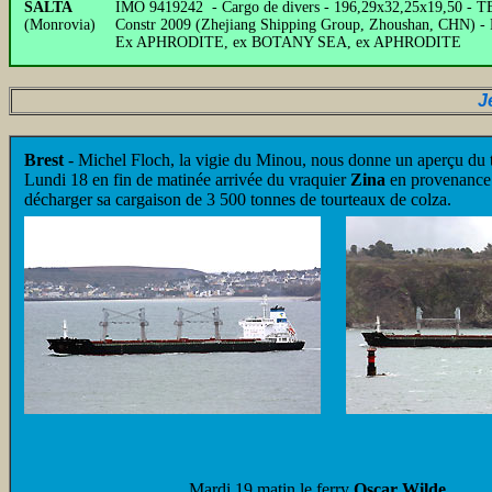
SALTA
IMO
9419242
- Cargo de divers - 196,29x32,25x19,50 - T
(Monrovia)
Constr 2009 (Zhejiang Shipping Group, Zhoushan, CHN) -
Ex APHRODITE, ex BOTANY SEA, ex APHRODITE
J
Brest
- Michel Floch, la vigie du Minou, nous donne un aperçu du t
Lundi 18 en fin de matinée arrivée du vraquier
Zina
en provenance d
décharger sa cargaison de 3 500 tonnes de tourteaux de colza.
Mardi 19 matin le ferry
Oscar Wilde