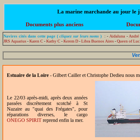
La marine marchande au jour le jo
Documents plus anciens
Docum
Navires cités dans cette page (
cliquez sur leurs noms
)
: -
Aidaluna
-
André
JRS Aquarius
-
Karen C
-
Kathy C
-
Kerem D
-
Libra Buenos Aires
-
Queen of Luc
Ven
Estuaire de la Loire
- Gilbert Cailler et Christophe Dedieu nous 
Le 22/03 après-midi, après deux années
passées discrètement scotché à St
Nazaire au "quai des Frégates", pour
réparations diverses, le cargo
ONEGO SPIRIT
reprend enfin la mer.