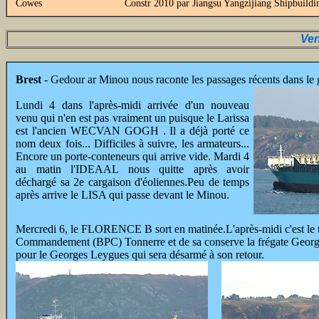
Cowes
Constr 2010 par Jiangsu Yangzijiang Shipbuildi
Ven
Brest
- Gedour ar Minou nous raconte les passages récents dans le 
Lundi 4 dans l'après-midi arrivée d'un nouveau
venu qui n'en est pas vraiment un puisque le Larissa
est l'ancien WECVAN GOGH . Il a déjà porté ce
nom deux fois... Difficiles à suivre, les armateurs...
Encore un porte-conteneurs qui arrive vide. Mardi 4
au matin l'IDEAAL nous quitte après avoir
déchargé sa 2e cargaison d'éoliennes.Peu de temps
après arrive le LISA qui passe devant le Minou.
Mercredi 6, le FLORENCE B sort en matinée.L'après-midi c'est le to
Commandement (BPC) Tonnerre et de sa conserve la frégate Georges L
pour le Georges Leygues qui sera désarmé à son retour.