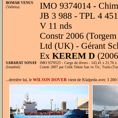
BOMAR VENUS
IMO 9374014 - Chimiq
(Valletta)
JB 3 988 - TPL 4 451
V 11 nds
Constr 2006 (Torgem 
Ltd (UK) - Gérant S
Ex
KEREM D
(2006
SABAHAT SONAY
IMO 9370525 - Cargo de divers - 143,41 x 21,70 x
(Istanbul)
Constr 2007 par Celik Tekne San ve Tic, Tuzla (Tur
...derrière lui, le
WILSON DOVER
vient de Klaïpeda avec 3 200 t