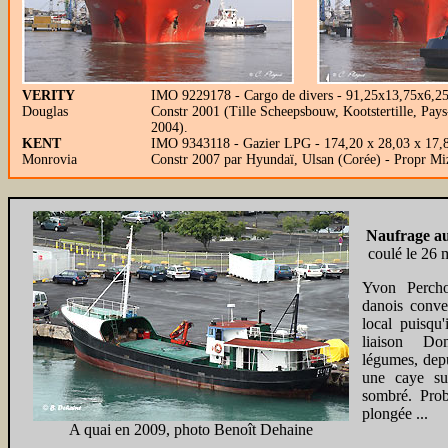
VERITY
IMO 9229178 - Cargo de divers - 91,25x13,75x6,25 
Douglas
Constr 2001 (Tille Scheepsbouw, Kootstertille, Pa
2004).
KENT
IMO 9343118 - Gazier LPG - 174,20 x 28,03 x 17,
Monrovia
Constr 2007 par Hyundaï, Ulsan (Corée) - Propr M
Naufrage au
coulé le 26 m
Yvon Percho
danois conve
local puisqu'
liaison Do
légumes, depu
une caye su
sombré. Pro
plongée ...
A quai en 2009, photo Benoît Dehaine