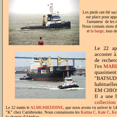
Les pieds ont été sac
sur place pour appa
l'armateur de les r
Nous connais sions d
et
la barge
, tous 
Le 22 ap
accoster à
de recherc
l'ex
MARL
quasiment
"BATSUD"
habituelle
EM CHIOS,
Il a une 
collection
Le 22 matin le
ALMUHIEDDINE
, que nous avons vu arriver le 14 
"K" chez Carisbrooke. Nous connaissons les
Karina C,
Kate C
,
Ke
le chemin d'Abidjan