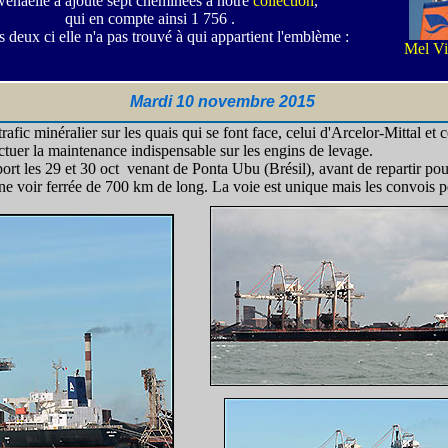
énaëlle a ajouté sept cheminées à notre
collection
,
qui en compte ainsi 1 756 .
 deux ci elle n'a pas trouvé à qui appartient l'emblème :
Mel Vi
Mardi 10 novembre 2015
ic minéralier sur les quais qui se font face, celui d'Arcelor-Mittal et c
ectuer la maintenance indispensable sur les engins de levage.
ort les 29 et 30 oct venant de Ponta Ubu (Brésil), avant de repartir po
 une voir ferrée de 700 km de long. La voie est unique mais les convois 