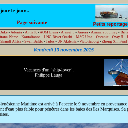
ur le jour...
Page suivante
Petits reportag
 Duke
-
Adonia
-
Antja K
-
AOM Elena
-
Aranui 5
-
Aurora
-
Azamara Journey
-
Brit
irana Naree
-
Koutalianos
-
LNG River Orashi
-
MSC Uma
-
Oceanic
-
Ozay 5
-
-
Skandi Africa
-
Swan Baltic
-
Tulos
-
UN Akdeniz
-
Victoriaborg
-
Zhong Xin Pearl
Vendredi 13 novembre 2015
Vacances d'un "ship-lover".
Philippe Lauga
lynésienne Maritime est arrivé à Papeete le 9 novembre en provenance 
ant d'eau plus faible pour pénétrer dans les baies des îles Marquises. Sa
ises.