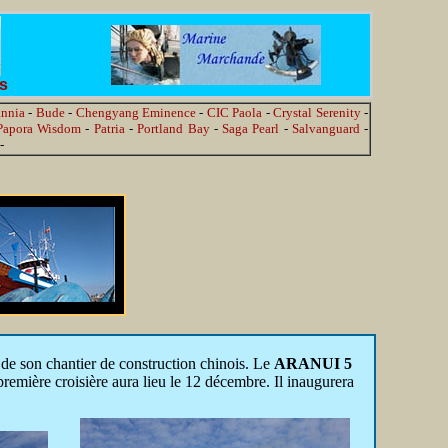
es
annia
-
Bude
-
Chengyang Eminence
-
CIC Paola
-
Crystal Serenity
-
Papora Wisdom
-
Patria
-
Portland Bay
-
Saga Pearl
-
Salvanguard
-
-
de son chantier de construction chinois. Le
ARANUI 5
 première croisière aura lieu le 12 décembre. Il inaugurera