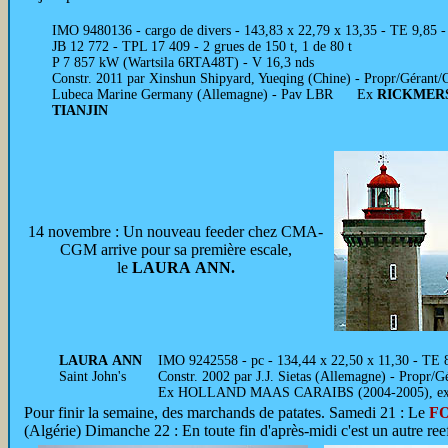
IMO 9480136 - cargo de divers - 143,83 x 22,79 x 13,35 - TE 9,85 -
JB 12 772 - TPL 17 409 - 2 grues de 150 t, 1 de 80 t
P 7 857 kW (Wartsila 6RTA48T) - V 16,3 nds
Constr. 2011 par Xinshun Shipyard, Yueqing (Chine) - Propr/Gérant/
Lubeca Marine Germany (Allemagne) - Pav LBR Ex
RICKMER
TIANJIN
14 novembre : Un nouveau feeder chez CMA-
CGM arrive pour sa première escale,
le
LAURA ANN.
LAURA ANN
IMO 9242558 - pc - 134,44 x 22,50 x 11,30 - TE 
Saint John's
Constr. 2002 par J.J. Sietas (Allemagne) - Propr
Ex HOLLAND MAAS CARAIBS (2004-2005), e
Pour finir la semaine,
des marchands de patates. Samedi 21 : Le
F
(Algérie) Dimanche 22 : En toute fin d'après-midi c'est un autre ree