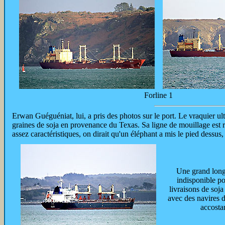
Forline 1
Erwan Guéguéniat,
lui, a pris des photos sur le port. Le vraquier u
graines de soja en provenance du Texas. Sa ligne de mouillage est re
assez caractéristiques, on dirait qu'un éléphant a mis le pied dessus,
Une grand long
indisponible pou
livraisons de soja
avec des navires
accosta