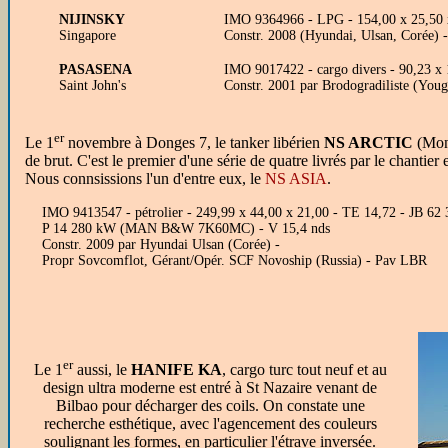
NIJINSKY
IMO 9364966 - LPG - 154,00 x 25,50 
Singapore
Constr. 2008 (Hyundai, Ulsan, Corée) 
PASASENA
IMO 9017422 - cargo divers - 90,23 x
Saint John's
Constr. 2001 par Brodogradiliste (Youg
er
Le 1
novembre à Donges 7, le tanker libérien
NS ARCTIC
(Monr
de brut. C'est le premier d'une série de quatre livrés par le chantie
Nous connsissions l'un d'entre eux, le
NS ASIA
.
IMO 9413547 - pétrolier - 249,99 x 44,00 x 21,00 - TE 14,72 - JB 62
P 14 280 kW (MAN B&W 7K60MC) - V 15,4 nds
Constr. 2009 par Hyundai Ulsan (Corée) -
Propr Sovcomflot, Gérant/Opér. SCF Novoship (Russia) - Pav LBR
er
Le 1
aussi, le
HANIFE KA
, cargo turc tout neuf et au
design ultra moderne est entré à St Nazaire venant de
Bilbao pour décharger des coils. On constate une
recherche esthétique, avec l'agencement des couleurs
soulignant les formes, en particulier l'étrave inversée.