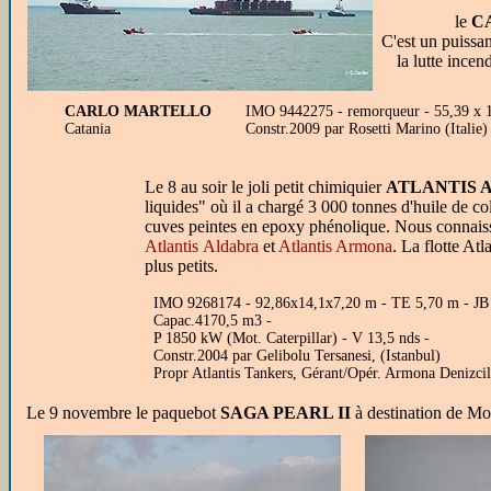
le
C
C'est un puissa
la lutte incen
CARLO MARTELLO
IMO 9442275 - remorqueur - 55,39 x 15,
Catania
Constr.2009 par Rosetti Marino (Italie
Le 8 au soir le joli petit chimiquier
ATLANTIS
liquides" où il a chargé 3 000 tonnes d'huile de co
cuves peintes en epoxy phénolique. Nous connaisso
Atlantis Aldabra
et
Atlantis Armona
. La flotte At
plus petits.
IMO 9268174 - 92,86x14,1x7,20 m - TE 5,70 m - JB
Capac.4170,5 m3 -
P 1850 kW (Mot. Caterpillar) - V 13,5 nds -
Constr.2004 par Gelibolu Tersanesi, (Istanbul)
Propr Atlantis Tankers, Gérant/Opér. Armona Denizci
Le 9 novembre le paquebot
SAGA PEARL II
à
destination de Mon