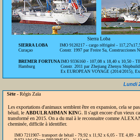
Sierra Loba
SIERRA LOBA
IMO 9120217 - cargo réfrigéré - 117,27x17,
Curaçao
Constr. 1997 par Freire Sa, Construcciones 
BREMER FORTUNA
IMO 9336160 - 107,08 x 18,40 x 10,50 - TE 
Hamburg
Constr. 2011 par Zhejiang Zhenyu Shipbuild
Ex EUROPEAN VOYAGE (2014/2015), Ex
Lundi 
Sète
- Régis Zaïa
Les exportations d'animaux semblent être en expansion, cela se pass
bétail, le
ABDULRAHMAN KIN
G. Il s'agit encore d'un vieux c
transformé en 2015. On a du mal à le reconnaitre comme ALEXAN
cheminée, difficile à identifier.
IMO 7211907- transport de bétail - 79,92 x 11,92 x 6,05 - TE 4,89 - 