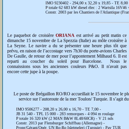
IMO 9230402 - 294,00 x 32,20 x 19,85 - TE 8,00 
P totale 62 683 kW diesel élec : 2 Wartsila 16V46 +
Constr. 2003 par les Chantiers de l'Atlantique (F
Le paquebot de croisière
ORIANA
est arrivé au petit matin ce
dimanche 15 novembre de La Spezzia (Italie) au môle croisière à
La Seyne. Le navire a du se présenter une heure plus tôt que
prévu, en raison de l’accostage vers 7h30 du porte-avions Charles
De Gaulle, de retour de mer pour l’appontement Milhaud 6. Il est
reparti au coucher du soleil pour Barcelone. Nous le
connaissions sous les anciennes couleurs P&O. Il n'avait pas
encore cette jupe à la poupe.
Le poste de Brégaillon RO/RO accueillait le 15 novembre le plu
service sur l’autoroute de la mer Toulon/ Turquie. Il s’agit d
IMO 9506277 - 208,20 x 26,00 x 16,70 - TE 7,00 -
JB 31 540 - TPL 15 000 - 283 remorques - 4 094 m roulage
P totale 16 320 kW (2 MAN B&W 8L48/60CR) - V 21 nds
Constr. 2013 par Flensburger Schiffbau (Allemagne) -
Propr/Gérant/Opér. UN Ro-Ro Isletmeleri (Turquie) - Pav TUR