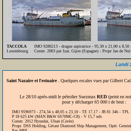
TACCOLA
IMO 9280213 - drague aspiratrice - 95,30 x 21,00 x 8,50
Luxembourg
Constr. 2003 par Izar, Gijon (Espagne) - Propr Jan 
Lundi 
Saint Nazaire et l'estuaire
.
Quelques escales vues par Gilbert Cai
Le 28/10 après-midi le pétrolier Suezmax
RED
(peint en no
pour y décharger 65 000 t de brut :
IMO 9596973 - 274,34 x 48,05 x 23,10 - TE 17,17 - JB 81 346 - TPL 
P 18 625 kW (MAN B&W 6S70MC-C8) - V 15,7 nds
Constr. 2012 Hyundai, Ulsan (Corée)
Propr. DSS Holding, Gérant Diamond Ship Management, Opér. Gemini
Pav MHL