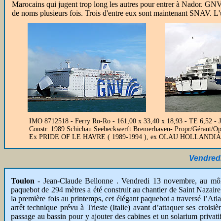
Marocains qui jugent trop long les autres pour entrer à Nador. GN
de noms plusieurs fois. Trois d'entre eux sont maintenant SNAV. L'u
IMO 8712518 - Ferry Ro-Ro - 161,00 x 33,40 x 18,93 - TE 6,52 - JB
Constr. 1989 Schichau Seebeckwerft Bremerhaven- Propr/Gérant/Opé
Ex PRIDE OF LE HAVRE ( 1989-1994 ), ex OLAU HOLLANDIA
Vendred
Toulon
- Jean-Claude Bellonne . Vendredi 13 novembre, au môl
paquebot de 294 mètres a été construit au chantier de Saint Nazaire 
la première fois au printemps, cet élégant paquebot a traversé l’Atl
arrêt technique prévu à Trieste (Italie) avant d’attaquer ses crois
passage au bassin pour y ajouter des cabines et un solarium privatif 