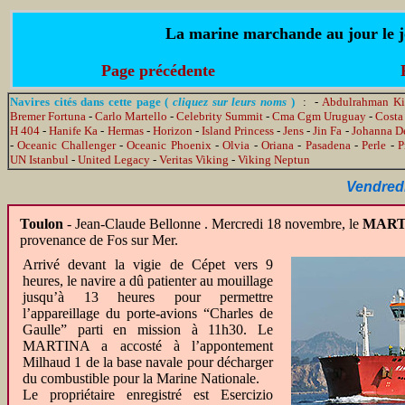
La marine marchande au jour le jo
Page précédente
Navires cités dans cette page (
cliquez sur leurs noms
)
: -
Abdulrahman K
Bremer Fortuna
-
Carlo Martello
-
Celebrity Summit
-
Cma Cgm Uruguay
-
Costa
H 404
-
Hanife Ka
-
Hermas
-
Horizon
-
Island Princess
-
Jens
-
Jin Fa
-
Johanna De
-
Oceanic Challenger
-
Oceanic Phoenix
-
Olvia
-
Oriana
-
Pasadena
-
Perle
-
P
UN Istanbul
-
United Legacy
-
Veritas Viking
-
Viking Neptun
Vendred
Toulon
- Jean-Claude Bellonne .
Mercredi 18 novembre, le
MART
provenance de Fos sur Mer.
Arrivé devant la vigie de Cépet vers 9
heures, le navire a dû patienter au mouillage
jusqu’à 13 heures pour permettre
l’appareillage du porte-avions “Charles de
Gaulle” parti en mission à 11h30. Le
MARTINA a accosté à l’appontement
Milhaud 1 de la base navale pour décharger
du combustible pour la Marine Nationale.
Le propriétaire enregistré est Esercizio