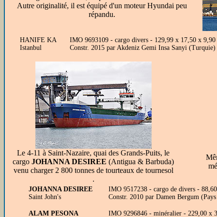
Autre originalité, il est équipé d'un moteur Hyundai peu
répandu.
HANIFE KA
IMO 9693109 - cargo divers - 129,99 x 17,50 x 9,9
Istanbul
Constr. 2015 par Akdeniz Gemi Insa Sanyi (Turquie
Le 4-11 à Saint-Nazaire, quai des Grands-Puits, le
Mêm
cargo
JOHANNA DESIREE
(Antigua & Barbuda)
mé
venu charger 2 800 tonnes de tourteaux de tournesol
.
JOHANNA DESIREE
IMO 9517238 - cargo de divers - 88,6
Saint John's
Constr. 2010 par Damen Bergum (Pays
ALAM PESONA
IMO 9296846 - minéralier - 229,00 x 