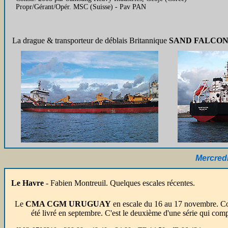
Propr/Gérant/Opér. MSC (Suisse) - Pav PAN
La drague & transporteur de déblais Britannique
SAND FALCO
Mercred
Le Havre
- Fabien Montreuil. Quelques escales récentes.
Le
CMA CGM URUGUAY
en escale du 16 au 17 novembre. Co
été livré en septembre. C'est le deuxième d'une série qui comp