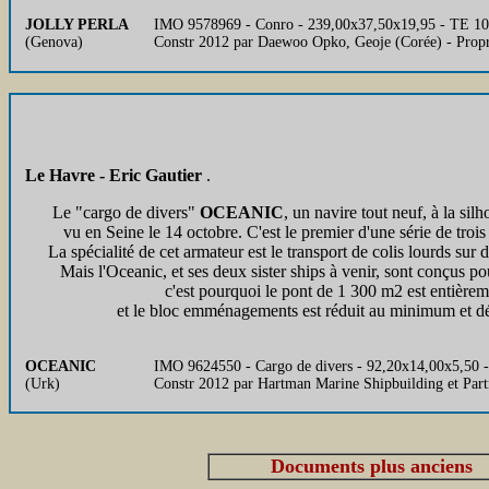
JOLLY PERLA
IMO 9578969 - Conro - 239,00x37,50x19,95 - TE 1
(Genova)
Constr 2012 par Daewoo Opko, Geoje (Corée) - Prop
Le Havre - Eric Gautier
.
Le "cargo de divers"
OCEANIC
, un navire tout neuf, à la silh
vu en Seine le 14 octobre. C'est le premier d'une série de troi
La spécialité de cet armateur est le transport de colis lourds sur 
Mais l'Oceanic, et ses deux sister ships à venir, sont conçus pou
c'est pourquoi le pont de 1 300 m2 est entière
et le bloc emménagements est réduit au minimum et dép
OCEANIC
IMO 9624550 - Cargo de divers - 92,20x14,00x5,50 - 
(Urk)
Constr 2012 par Hartman Marine Shipbuilding et Part
Documents plus anciens