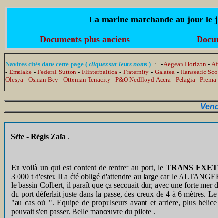
La marine marchande au jour le jo
Documents plus anciens
Docum
Navires cités dans cette page (
cliquez sur leurs noms
)
: -
Aegean Horizon
-
Af
-
Emslake
-
Federal Sutton
-
Flinterbaltica
-
Fraternity
-
Galatea
-
Hanseatic Sco
Olesya
-
Osman Bey
-
Ottoman Tenacity
-
P&O Nedlloyd Accra
-
Pelagia
-
Prema
Vend
Sète - Régis Zaïa
.
En voilà un qui est content de rentrer au port, le
TRANS EXE
3 000 t d'ester. Il a été obligé d'attendre au large car le ALTANG
le bassin Colbert, il paraît que ça secouait dur, avec une forte mer 
du port déferlait juste dans la passe, des creux de 4 à 6 mètres. Le
"au cas où ". Equipé de propulseurs avant et arrière, plus hélice 
pouvait s'en passer. Belle manœuvre du pilote .