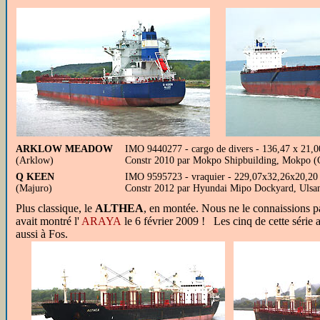
ARKLOW MEADOW
IMO 9440277 - cargo de divers - 136,47 x 21,0
(Arklow)
Constr 2010 par Mokpo Shipbuilding, Mokpo (C
Q KEEN
IMO 9595723 - vraquier - 229,07x32,26x20,20
(Majuro)
Constr 2012 par Hyundai Mipo Dockyard, Ulsan
Plus classique, le
ALTHEA
, en montée. Nous ne le connaissions pas
avait montré l'
ARAYA
le 6 février 2009 ! Les cinq de cette séri
aussi à Fos.