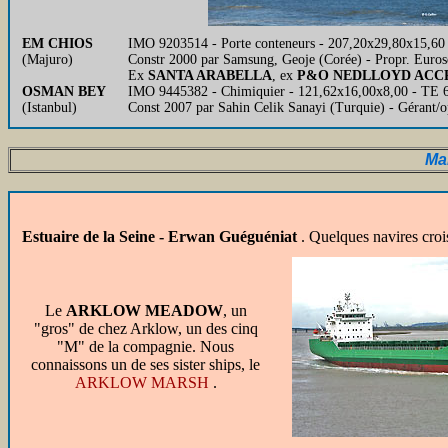
EM CHIOS
IMO 9203514 - Porte conteneurs - 207,20x29,80x15,60 
(Majuro)
Constr 2000 par Samsung, Geoje (Corée) - Propr. Euro
Ex
SANTA ARABELLA
, ex
P&O NEDLLOYD ACC
OSMAN BEY
IMO 9445382 - Chimiquier - 121,62x16,00x8,00 - TE 6,
(Istanbul)
Const 2007 par Sahin Celik Sanayi (Turquie) - Gérant/
Ma
Estuaire de la Seine - Erwan Guéguéniat
. Quelques navires croi
Le
ARKLOW MEADOW
, un
"gros" de chez Arklow, un des cinq
"M" de la compagnie. Nous
connaissons un de ses sister ships, le
ARKLOW MARSH
.