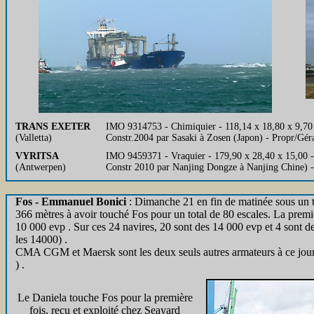
TRANS EXETER
IMO 9314753 - Chimiquier - 118,14 x 18,80 x 9,7
(Valletta)
Constr.2004 par Sasaki à Zosen (Japon) - Propr/G
VYRITSA
IMO 9459371 - Vraquier - 179,90 x 28,40 x 15,00 
(Antwerpen)
Constr 2010 par Nanjing Dongze à Nanjing Chine) 
Fos - Emmanuel Bonici
: Dimanche 21 en fin de matinée sous un 
366 mètres à avoir touché Fos pour un total de 80 escales. La premi
10 000 evp . Sur ces 24 navires, 20 sont des 14 000 evp et 4 sont de
les 14000) .
CMA CGM et Maersk sont les deux seuls autres armateurs à ce jour,
) .
Le Daniela touche Fos pour la première
fois, reçu et exploité chez Seayard