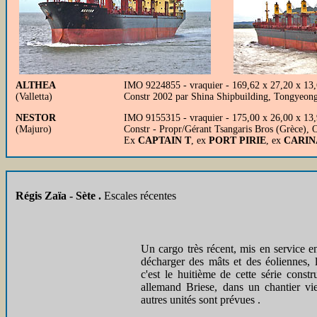
ALTHEA
IMO 9224855 - vraquier - 169,62 x 27,20 x 13
(Valletta)
Constr 2002 par Shina Shipbuilding, Tongyeon
NESTOR
IMO 9155315 - vraquier - 175,00 x 26,00 x 13
(Majuro)
Constr - Propr/Gérant Tsangaris Bros (Grèce),
Ex
CAPTAIN T
, ex
PORT PIRIE
, ex
CARIN
Régis Zaïa - Sète .
Escales récentes
Un cargo très récent, mis en service 
décharger des mâts et des éoliennes,
c'est le huitième de cette série cons
allemand Briese, dans un chantier v
autres unités sont prévues .