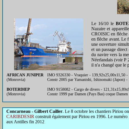
Le 16/10 le
BOTE
Nazaire et appareille
CROISIC en flèche
en flèche avant. Le 
une ouverture simult
et un passage direct
du navire vers la mer
Néerlandais (voir P 2
il n'a changé que le p
AFRICAN JUNIPER
IMO 9326330 - Vraquier - 139,92x25,00x11,50 - 
(Monrovia)
Constr 2005 par Yamanishi, Ishinomaki (Japon)
BOTERDIEP
IMO 9158082 - Cargo de divers - 121,31x15,89x9
(Monrovia)
Constr 1999 par Damen (Pays Bas) coque Damen 
Concarneau - Gilbert Cailler
. Le 8 octobre les chantiers Piriou on
CARIBDESIR
construit également par Piriou en 1996. Le numéro II
aux Antilles fin 2012