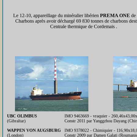
Le 12-10, appareillage du minéralier libérien
PREMA ONE
de 
Charbons après avoir déchargé 69 830 tonnes de charbons desti
Centrale thermique de Cordemais .
UBC OLIMBUS
IMO 9463669 - vraquier - 260,46x43,00
(Gibraltar)
Constr 2011 par Yanggzhou Dayang (Chin
WAPPEN VON AUGSBURG
IMO 9378022 - Chimiquier - 116,90x18,0
(London)
Constr 2009 par Damen Galati (Roumani