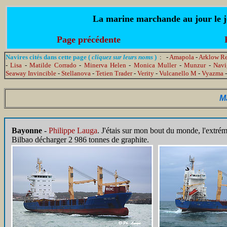
La marine marchande au jour le jo
Page précédente
Navires cités dans cette page (
cliquez sur leurs noms
)
: -
Amapola
-
Arklow R
-
Lisa
-
Matilde Corrado
-
Minerva Helen
-
Monica Muller
-
Munzur
-
Navi
Seaway Invincible
-
Stellanova
-
Tetien Trader
-
Verity
-
Vulcanello M
-
Vyazma
M
Bayonne
-
Philippe Lauga
. J'étais sur mon bout du monde, l'extré
Bilbao décharger 2 986 tonnes de graphite.