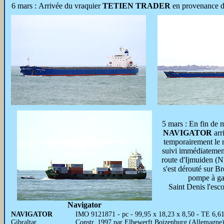
6 mars : Arrivée du vraquier
TETIEN TRADER
en provenance de
5 mars : En fin de 
NAVIGATOR
arri
temporairement le 
suivi immédiatemen
route d'Ijmuiden (N
s'est dérouté sur Br
pompe à ga
Saint Denis l'esc
Navigator
NAVIGATOR
IMO 9121871 - pc - 99,95 x 18,23 x 8,50 - TE 6,6
Gibraltar
Constr. 1997 par Elbewerft Boizenburg (Allemagne)