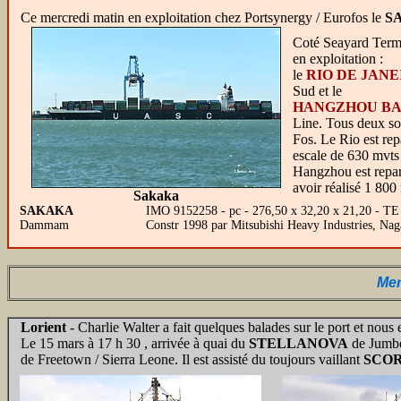
Ce mercredi matin en exploitation chez Portsynergy / Eurofos le
S
Coté Seayard Term
en exploitation :
le
RIO DE JANE
Sud et le
HANGZHOU BA
Line. Tous deux so
Fos. Le Rio est rep
escale de 630 mvts 
Hangzhou est repart
avoir réalisé 1 800
Sakaka
SAKAKA
IMO 9152258 - pc - 276,50 x 32,20 x 21,20 - T
Dammam
Constr 1998 par Mitsubishi Heavy Industries, N
Mer
Lorient
- Charlie Walter a fait quelques balades sur le port et nous en
Le 15 mars à 17 h 30 , arrivée à quai du
STELLANOVA
de Jumbo 
de Freetown / Sierra Leone. Il est assisté du toujours vaillant
SCO