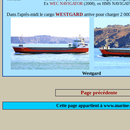
Ex
WEC NAVIGATOR
(2008), ex HMS NAVIGAT
Dans l'après-midi le cargo
WESTGARD
arrive pour charger 2 000
Westgard
Page précédente
Cette page appartient à www.marine-m