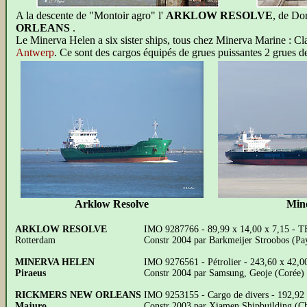
A la descente de "Montoir agro" l'
ARKLOW RESOLVE
, de Do
ORLEANS
.
Le Minerva Helen a six sister ships, tous chez Minerva Marine : Cla
Antwerp
. Ce sont des cargos équipés de grues puissantes 2 grues de 
Arklow Resolve
Min
ARKLOW RESOLVE
IMO 9287766 - 89,99 x 14,00 x 7,15 - T
Rotterdam
Constr 2004 par Barkmeijer Stroobos (Pa
MINERVA HELEN
IMO 9276561 - Pétrolier - 243,60 x 42,
Piraeus
Constr 2004 par Samsung, Geoje (Corée)
RICKMERS NEW ORLEANS
IMO 9253155 - Cargo de divers - 192,92
Majuro
Constr 2003 par Xiamen Shipbuilding (Ch