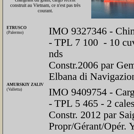
construit au Vietnam, ce n'est pas très
courant.
ETRUSCO
IMO 9327346 - Chimi
(Palermo)
- TPL 7 100 - 10 cuv
nds
Constr.2006 par Gema
Elbana di Navigazion
AMURSKIY ZALIV
IMO 9409754 - Cargo
(Valletta)
- TPL 5 465 - 2 cale
Constr. 2012 par Sai
Propr/Gérant/Opér. Y