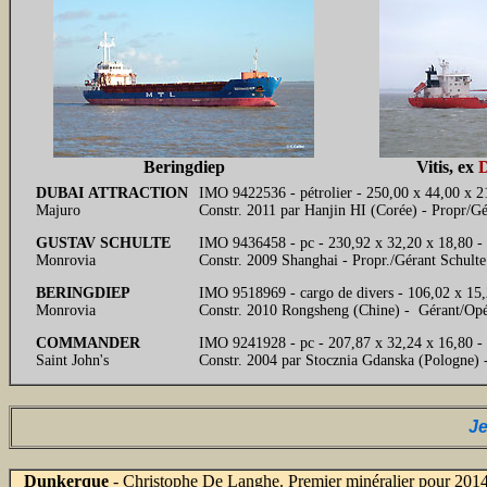
Beringdiep
Vitis, ex
D
DUBAI ATTRACTION
IMO 9422536 - pétrolier - 250,00 x 44,00 x
Majuro
Constr. 2011 par Hanjin HI (Corée) - Propr/
GUSTAV SCHULTE
IMO 9436458 - pc - 230,92 x 32,20 x 18,80
Monrovia
Constr. 2009 Shanghai - Propr./Gérant Schult
BERINGDIEP
IMO 9518969 - cargo de divers - 106,02 x 15,
Monrovia
Constr. 2010 Rongsheng (Chine) - Gérant/Op
COMMANDER
IMO 9241928 - pc - 207,87 x 32,24 x 16,80 
Saint John's
Constr. 2004 par Stocznia Gdanska (Pologne
Je
Dunkerque
- Christophe De Langhe. Premier minéralier pour 2014