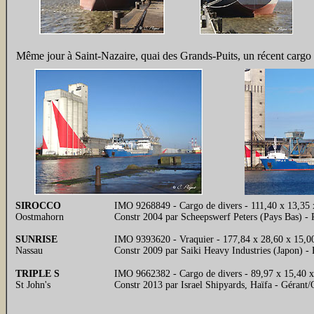
Même jour à Saint-Nazaire, quai des Grands-Puits, un récent cargo d
SIROCCO
IMO 9268849 - Cargo de divers -
111,40 x 13,35 
Oostmahorn
Constr 2004 par Scheepswerf Peters (Pays Bas) -
SUNRISE
IMO 9393620 - Vraquier - 177,84 x 28,60 x 15,00
Nassau
Constr 2009 par Saiki Heavy Industries (Japon) 
TRIPLE S
IMO 9662382 - Cargo de divers - 89,97 x 15,40 
St John's
Constr 2013 par Israel Shipyards, Haïfa - Gérant