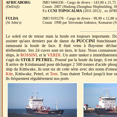
AFRICABORG
IMO 9466336 - Cargo de divers - 143,00 x 21,75 x
(Delfzijl)
Constr. 2007 (Hudong-Zhonghua Shipbuilding, Sh
Ex
CCNI TOPOCALMA
(2011-2012) , ex AF
FULDA
IMO 9191278 - Cargo de divers - 99,90 x 12,80 
(St John's)
Constr. 1998 par Slovenske lodenice, Komarno 
Le soleil est de retour mais la houle est toujours importante. 
assister qu'aux derniers pas de danse du
PUCCINI
franchissant
ramassant la houle de face. Il était venu à Bayonne décha
térébenthine. Ses 24 cuves sont en inox, le luxe. Nous connaisson 
ships, le
ROSSINI
, et le
VERDI
. Un autre tanker a immédiatement 
s'agit du
STOLT PETREL
. Poussé par la houle du large, il est 
Il arrive de Kristiansand pour décharger 2 500 tonnes d'acide phosp
ship du Kittiwake, ils sont six de cette série avec des noms d'oise
Kite
, Kittiwake, Petrel, et
Tern
. Tous étaient Terkol jusqu'à leur r
Ils fréquentent régulièrement nos ports