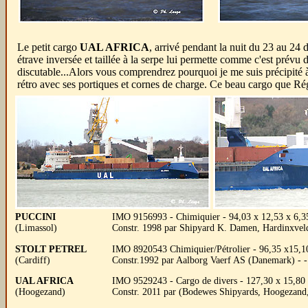
Le petit cargo
UAL AFRICA
, arrivé pendant la nuit du 23 au 24 d
étrave inversée et taillée à la serpe lui permette comme c'est prévu 
discutable...Alors vous comprendrez pourquoi je me suis précipité à
rétro avec ses portiques et cornes de charge. Ce beau cargo que Régi
PUCCINI
IMO 9156993 - Chimiquier - 94,03 x 12,53 x 6,35
(Limassol)
Constr. 1998 par Shipyard K. Damen, Hardinxve
STOLT PETREL
IMO 8920543 Chimiquier/Pétrolier - 96,35 x15,1
(Cardiff)
Constr.1992 par Aalborg Vaerf AS (Danemark) - 
UAL AFRICA
IMO 9529243 - Cargo de divers - 127,30 x 15,80 
(Hoogezand)
Constr. 2011 par (Bodewes Shipyards, Hoogezand,