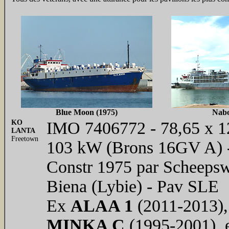
Blue Moon (1975)
Nabo
KO
IMO 7406772 - 78,65 x 12
LANTA
Freetown
103 kW (Brons 16GV A) -
Constr 1975 par Scheepsw
Biena (Lybie) - Pav SLE
Ex
ALAA 1
(2011-2013)
MINKA C
(1995-2001),