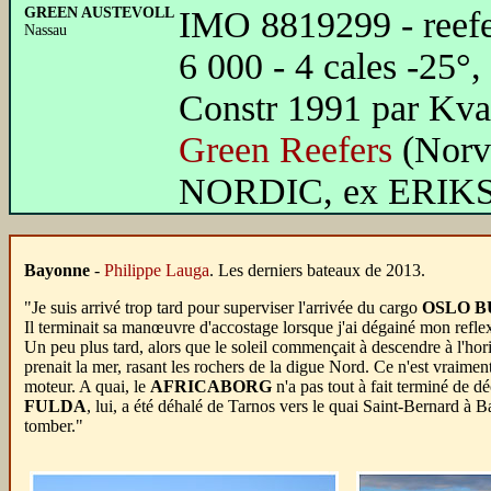
GREEN AUSTEVOLL
IMO 8819299 - reefer
Nassau
6 000 - 4 cales -25°
Constr 1991 par Kva
Green Reefers
(Norv
NORDIC, ex ERI
Bayonne
-
Philippe Lauga
. Les derniers bateaux de 2013.
"Je suis arrivé trop tard pour superviser l'arrivée du cargo
OSLO B
Il terminait sa manœuvre d'accostage lorsque j'ai dégainé mon refle
Un peu plus tard, alors que le soleil commençait à descendre à l'hori
prenait la mer, rasant les rochers de la digue Nord. Ce n'est vraim
moteur. A quai, le
AFRICABORG
n'a pas tout à fait terminé de 
FULDA
, lui, a été déhalé de Tarnos vers le quai Saint-Bernard à 
tomber."