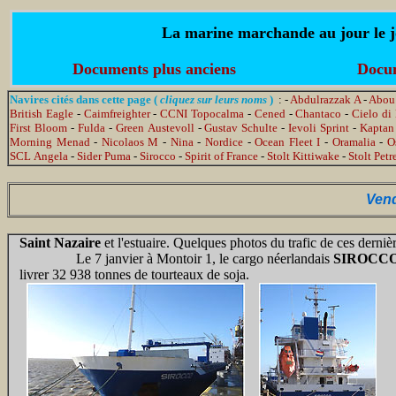
La marine marchande au jour le jo
Documents plus anciens
Docum
Navires cités dans cette page (
cliquez sur leurs noms
)
: -
Abdulrazzak A
-
Abou
British Eagle
-
Caimfreighter
-
CCNI Topocalma
-
Cened
-
Chantaco
-
Cielo di
First Bloom
-
Fulda
-
Green Austevoll
-
Gustav Schulte
-
Ievoli Sprint
-
Kaptan
Morning Menad
-
Nicolaos M
-
Nina
-
Nordice
-
Ocean Fleet I
-
Oramalia
-
O
SCL Angela
-
Sider Puma
-
Sirocco
-
Spirit of France
-
Stolt Kittiwake
-
Stolt Petr
Vend
Saint Nazaire
et l'estuaire. Quelques photos du trafic de ces derniè
Le 7 janvier
à Montoir 1, le cargo néerlandais
SIROCC
livrer 32 938 tonnes de tourteaux de soja
.