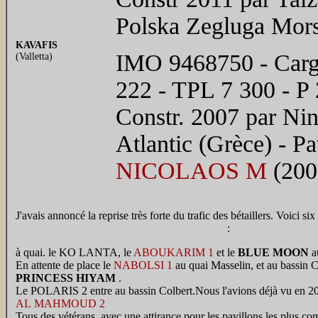
Polska Zegluga Mor
KAVAFIS
IMO 9468750 - Cargo
(Valletta)
222 - TPL 7 300 - P
Constr. 2007 par Nin
Atlantic (Grèce) - 
NICOLAOS M
(200
J'avais annoncé la reprise très forte du trafic des bétaillers. Voici s
:
à quai. le KO LANTA, le
ABOUKARIM 1
et le
BLUE MOON
au
En attente de place le
NABOLSI 1
au quai Masselin, et au bassin C
PRINCESS HIYAM
.
Le POLARIS 2 entre au bassin Colbert.Nous l'avions déjà vu en 2010
AL MAHMOUD 2
Tous des vétérans, avec une attirance pour les pavillons les plus co