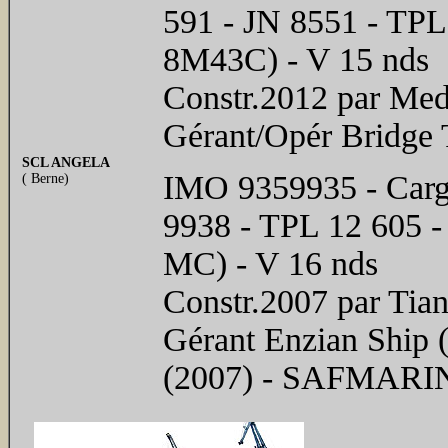
591 - JN 8551 - TPL
8M43C) - V 15 nds
Constr.2012 par Med
Gérant/Opér Bridge
SCL ANGELA
IMO 9359935 - Cargo
( Berne)
9938 - TPL 12 605 
MC) - V 16 nds
Constr.2007 par Tia
Gérant Enzian Ship 
(2007) - SAFMAR