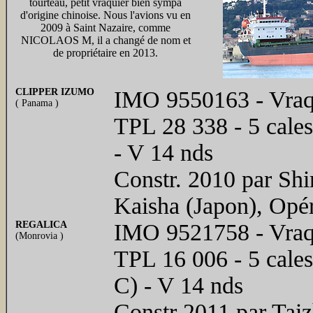
tourteau, petit vraquier bien sympa
d'origine chinoise. Nous l'avions vu en
2009 à Saint Nazaire, comme
NICOLAOS M, il a changé de nom et
de propriétaire en 2013.
CLIPPER IZUMO
IMO 9550163 - Vraqu
( Panama )
TPL 28 338 - 5 cal
- V 14 nds
Constr. 2010 par Sh
Kaisha (Japon), Opé
REGALICA
IMO 9521758 - Vraqu
(Monrovia )
TPL 16 006 - 5 cal
C) - V 14 nds
Constr 2011 par Tai