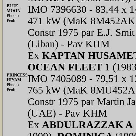
BLUE
IMO 7396630 - 83,44 x 14
MOON
Phnom
471 kW (MaK 8M452AK) 
Penh
Constr 1975 par E.J. Smit
(Liban) - Pav KHM
Ex
KAPTAN HUSAME
OCEAN FLEET 1
(1983
PRINCESS
IMO 7405089 - 79,51 x 13
HIYAM
Phnom
765 kW (MaK 8MU452AK)
Penh
Constr 1975 par Martin J
(UAE) - Pav KHM
Ex
ABDULRAZZAK A