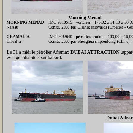
Morning Menad
MORNING MENAD
IMO 9318515 - voiturier - 176,02 x 31,10 x 30
Nassau
Constr. 2007 par Uljanik shipyards (Croatie) - G
ORAMALIA
IMO 9392640 - pétrolier/produits-
103,00 x 16,00
Gibraltar
Constr. 2007 par Shenghua shipbuilding (Chine)
-
Le 31 à midi le pétrolier Aframax
DUBAI ATTRACTION
,appar
évitage inhabituel sur bâbord.
Dubai Attrac