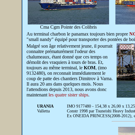
Cma Cgm Pointe des Colibris
Au terminal charbon le panamax toujours bien propre
N
"small nandy" équipé pour transporter des pontées de bois, 
Malgré son âge relativement jeune, il pourrait
connaitre prématurément l'odeur des
chalumeaux, étant donné que ces temps on
démolit des vraquiers à tours de bras. Et,
toujours au même terminal, le
KOM
, (imo
9132480), on reconnait immédiatement le
coup de patte des chantiers Dimitrov à Varna.
Il aura 20 ans dans quelques mois. Nous
l'attendions depuis 2013, nous avons donc
maintenant
les quatre sister ships
.
URANIA
IMO 9177480 - 154,38 x 26,00 x 13,25
Valletta
Constr 1998 par Tsuneishi Heavy Indust
Ex ONEIDA PRINCESS(2008-2012),