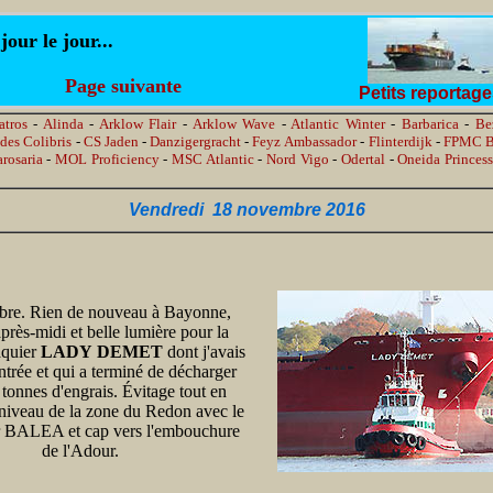
ur le jour...
Page suivante
Petits reportag
atros
-
Alinda
-
Arklow Flair
-
Arklow Wave
-
Atlantic Winter
-
Barbarica
-
Be
des Colibris
-
CS Jaden
-
Danzigergracht
-
Feyz Ambassador
-
Flinterdijk
-
FPMC B
rosaria
-
MOL Proficiency
-
MSC Atlantic
-
Nord Vigo
-
Odertal
-
Oneida Princes
Vendredi 18 novembre 2016
re. Rien de nouveau à Bayonne,
près-midi et belle lumière pour la
aquier
LADY DEMET
dont j'avais
trée et qui a terminé de décharger
 tonnes d'engrais. Évitage tout en
niveau de la zone du Redon avec le
 BALEA et cap vers l'embouchure
de l'Adour.