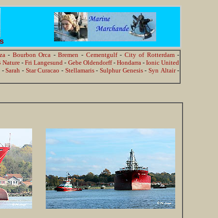
es
za
-
Bourbon Orca
-
Bremen
-
Cementgulf
-
City of Rotterdam
-
 Nature
-
Fri Langesund
-
Gebe Oldendorff
-
Hondarra
-
Ionic United
s
-
Sarah
-
Star Curacao
-
Stellamaris
-
Sulphur Genesis
-
Syn Altair
-