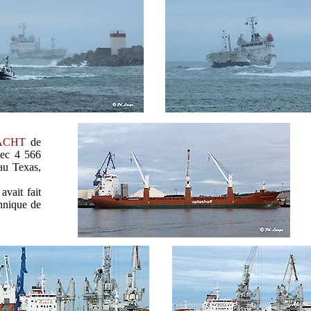
ACHT
de
vec 4 566
au Texas,
avait fait
chnique de