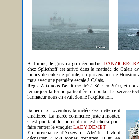
A Tarnos, le gros cargo néerlandais
DANZIGERGR
chez Spliethoff est arrivé dans la matinée de Calais a
tonnes de coke de pétrole, en provenance de Houston 
mais avec une première escale à Calais.
Régis Zaïa nous l'avait montré à Sète en 2010, et nous 
remarquer la forme particulière du bulbe. Le service te
l'armateur nous en avait donné l'explication.
Samedi 12 novembre, la météo s'est nettement
améliorée. La marée commence juste à monter.
C'est pourtant le moment qui est choisi pour
faire rentrer le vraquier
LADY DEMET
.
En provenance d'Arzew en Algérie, il vient
décharger 7 650 tonnes d'engrais. Il lui en