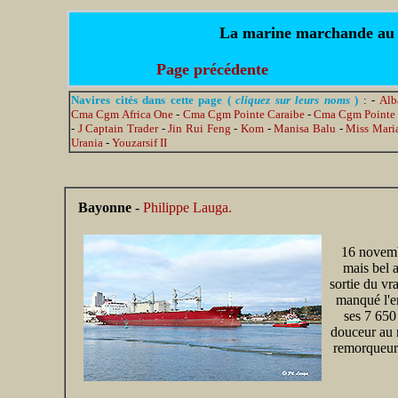
La marine marchande au jo
Page précédente
Navires cités dans cette page (
cliquez sur leurs noms
)
: -
Alb
Cma Cgm Africa One
-
Cma Cgm Pointe Caraibe
-
Cma Cgm Pointe 
-
J Captain Trader
-
Jin Rui Feng
-
Kom
-
Manisa Balu
-
Miss Maria
Urania
-
Youzarsif II
Bayonne
-
Philippe Lauga.
16 novemb
mais bel a
sortie du vr
manqué l'en
ses 7 650
douceur au 
remorqueur