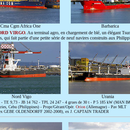
Cma Cgm Africa One
Barbarica
ORD VIRGO
. Au terminal agro, en chargement de blé, un élégant Tsun
qui fait partie d'une petite série de neuf navires construits aux Philipp
Nord Vigo
Urania
 - TE 9,73 - JB 14 762 - TPL 24 247 - 4 grues de 30 t - P 5 185 kW (MAN
ries, Cebu (Philippines) - Propr/Gérant/Opér.
Orion
(Allemagne) - Pav MLT
 ex GEBE OLDENDORFF 2002-2008), ex J. CAPTAIN TRADER