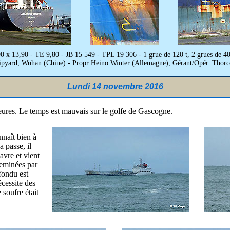
0 x 13,90 - TE 9,80 - JB 15 549 - TPL 19 306 - 1 grue de 120 t, 2 grues d
hipyard, Wuhan (Chine) - Propr Heino Winter (Allemagne), Gérant/Opér. Thor
Lundi 14 novembre 2016
res. Le temps est mauvais sur le golfe de Gascogne.
nnaît bien à
 passe, il
avre et vient
heminées par
fondu est
écessite des
 soufre était