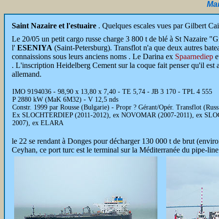
Mar
Saint Nazaire et l'estuaire
. Quelques escales vues par Gilbert Cail
Le 20/05 un petit cargo russe charge 3 800 t de blé à St Nazaire "G
l'
ESENIYA
(Saint-Petersburg). Transflot n'a que deux autres bat
connaissions sous leurs anciens noms . Le Darina ex
Spaarnediep
e
. L'inscription Heidelberg Cement sur la coque fait penser qu'il est a
allemand.
IMO 9194036 - 98,90 x 13,80 x 7,40 - TE 5,74 - JB 3 170 - TPL 4 555
P 2880 kW (MaK 6M32) - V 12,5 nds
Constr. 1999 par Rousse (Bulgarie) - Propr ? Gérant/Opér. Transflot (Rus
Ex SLOCHTERDIEP (2011-2012), ex NOVOMAR (2007-2011), ex SL
2007), ex ELARA
le 22 se rendant à Donges pour décharger 130 000 t de brut (environ
Ceyhan, ce port turc est le terminal sur la Méditerranée du pipe-lin