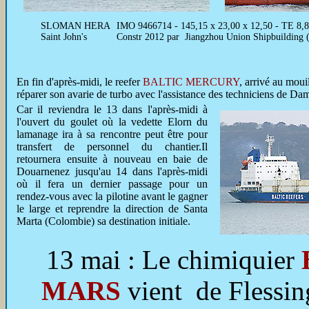
SLOMAN HERA
IMO 9466714 - 145,15 x 23,00 x 12,50 - TE 8,
Saint John's
Constr 2012 par Jiangzhou Union Shipbuilding 
En fin d'après-midi, le reefer
BALTIC MERCURY
, arrivé au moui
réparer son avarie de turbo avec l'assistance des techniciens de Da
Car il reviendra le 13 dans l'après-midi à
l'ouvert du goulet où la vedette Elorn du
lamanage ira à sa rencontre peut être pour
transfert de personnel du chantier.Il
retournera ensuite à nouveau en baie de
Douarnenez jusqu'au 14 dans l'après-midi
où il fera un dernier passage pour un
rendez-vous avec la pilotine avant le gagner
le large et reprendre la direction de Santa
Marta (Colombie) sa destination initiale.
13 mai : Le chimiquier
MARS
vient de Flessin