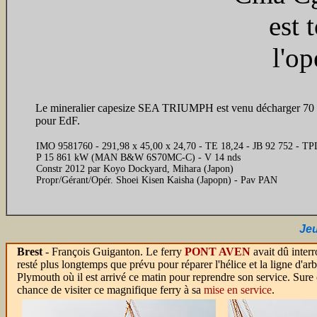
est 
l'op
Le mineralier capesize SEA TRIUMPH est venu décharger 70 
pour EdF.
IMO 9581760 - 291,98 x 45,00 x 24,70 - TE 18,24 - JB 92 752 - TP
P 15 861 kW (MAN B&W 6S70MC-C) - V 14 nds
Constr 2012 par Koyo Dockyard, Mihara (Japon)
Propr/Gérant/Opér. Shoei Kisen Kaisha (Japopn) - Pav PAN
Jeu
Brest
- François Guiganton. Le ferry
PONT AVEN
avait dû interr
resté plus longtemps que prévu pour réparer l'hélice et la ligne d'arbr
Plymouth où il est arrivé ce matin pour reprendre son service. Sure 
chance de visiter ce magnifique ferry à sa
mise en service
.