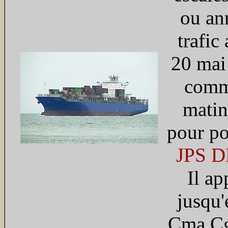
ou ann
trafic 
20 mai
comm
matin
pour po
JPS 
Il ap
jusqu'
Cma Cg