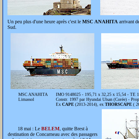
Un peu plus d'une heure après c'est le
MSC ANAHITA
arrivant de
Sud.
MSC ANAHITA
IMO 9148025 - 195,71 x 32,25 x 15,54 - TE 11
Limassol
Constr. 1997 par Hyundai Ulsan (Corée) - Pro
Ex
CAPE
(2013-2014), ex
THORSCAPE
( 2
18 mai : Le
BELEM
, quitte Brest à
destination de Concarneau avec des passagers