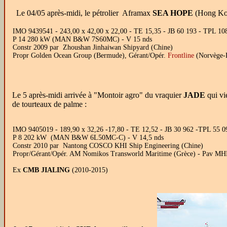
Le 04/05 après-midi, le pétrolier Aframax
SEA HOPE
(Hong Kon
IMO 9439541 - 243,00 x 42,00 x 22,00 - TE 15,35 - JB 60 193 - TPL 108
P 14 280 kW (MAN B&W 7S60MC) - V 15 nds
Constr 2009 par Zhoushan Jinhaiwan Shipyard (Chine)
Propr Golden Ocean Group (Bermude), Gérant/Opér.
Frontline
(Norvège-
Le 5 après-midi arrivée à "Montoir agro" du vraquier
JADE
qui vi
de tourteaux de palme :
IMO 9405019 - 189,90 x 32,26 -17,80 - TE 12,52 - JB 30 962 -TPL 55 090
P 8 202 kW (MAN B&W 6L50MC-C) - V 14,5 nds
Constr 2010 par Nantong COSCO KHI Ship Engineering (Chine)
Propr/Gérant/Opér. AM Nomikos Transworld Maritime (Grèce) - Pav M
Ex
CMB JIALING
(2010-2015)