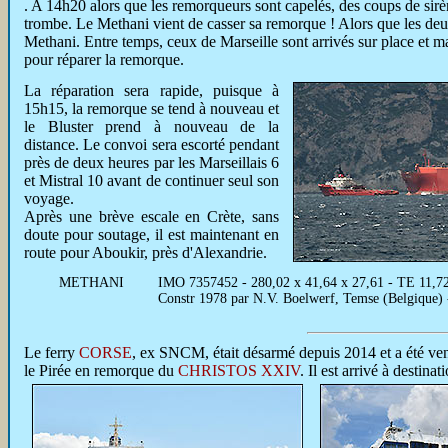
. A 14h20 alors que les remorqueurs sont capelés, des coups de sirè
trombe. Le Methani vient de casser sa remorque ! Alors que les deux
Methani. Entre temps, ceux de Marseille sont arrivés sur place et ma
pour réparer la remorque.
La réparation sera rapide, puisque à
15h15, la remorque se tend à nouveau et
le Bluster prend à nouveau de la
distance. Le convoi sera escorté pendant
près de deux heures par les Marseillais 6
et Mistral 10 avant de continuer seul son
voyage.
Après une brève escale en Crète, sans
doute pour soutage, il est maintenant en
route pour Aboukir, près d'Alexandrie.
METHANI
IMO 7357452 - 280,02 x 41,64 x 27,61 - TE 11,72
Constr 1978 par N.V. Boelwerf, Temse (Belgique) 
Le ferry
CORSE
, ex SNCM, était désarmé depuis 2014 et a été vend
le Pirée en remorque du
CHRISTOS XXIV
. Il est arrivé à destinat