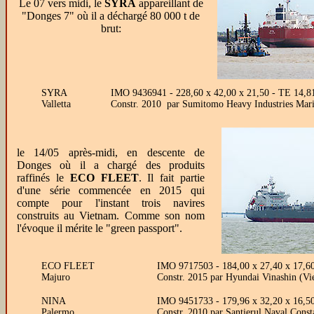
Le 07 vers midi, le
SYRA
appareillant de
"Donges 7" où il a déchargé 80 000 t de
brut:
SYRA
IMO 9436941 - 228,60 x 42,00 x 21,50 - TE 14,
Valletta
Constr. 2010 par Sumitomo Heavy Industries Mari
le 14/05 après-midi, en descente de
Donges où il a chargé des produits
raffinés le
ECO FLEET
. Il fait partie
d'une série commencée en 2015 qui
compte pour l'instant trois navires
construits au Vietnam. Comme son nom
l'évoque il mérite le "green passport".
ECO FLEET
IMO 9717503 - 184,00 x 27,40 x 17,6
Majuro
Constr. 2015 par Hyundai Vinashin (Vi
NINA
IMO 9451733 - 179,96 x 32,20 x 16,5
Palermo
Constr. 2010 par Santierul Naval Cons