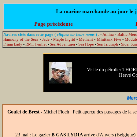
La marine marchande au jour le jo
Page précédente
Navires cités dans cette page (
cliquez sur leurs noms
)
: -
Athina
-
Baltic Mer
Harmony of the Seas
-
Jade
-
Maple Ingrid
-
Methani
-
Minitank Five
-
Modul
Prima Lady
-
RMT Penfret
-
Sea Adventurer
-
Sea Hope
-
Sea Triumph
-
Sider Sun
Visite du pétrolier TH
Hervé Co
Merc
Goulet de Brest
- Michel Floch . Petit aperçu des passages de la s
23 mai : Le gazier
B GAS LYDIA
arrive d'Anvers (Belgique)