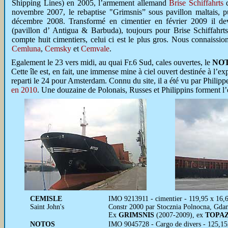
Shipping Lines) en 2005, l’armement allemand
Brise Schiffahrts
q
novembre 2007, le rebaptise "Grimsnis” sous pavillon maltais, p
décembre 2008. Transformé en cimentier en février 2009 il de
(pavillon d’ Antigua & Barbuda), toujours pour Brise Schiffahrt
compte huit cimentiers, celui ci est le plus gros. Nous connaissio
Cemluna
,
Cemsky
et
Cemvale
.
Egalement le 23 vers midi, au quai Fr.6 Sud, cales ouvertes, le
NO
Cette île est, en fait, une immense mine à ciel ouvert destinée à l’e
reparti le 24 pour Amsterdam. Connu du site, il a été vu par Philipp
en 2010
. Une douzaine de Polonais, Russes et Philippins forment l
CEMISLE
IMO 9213911 - cimentier - 119,95 x 16
Saint John's
Constr 2000 par Stocznia Polnocna, Gdan
Ex
GRIMSNIS
(2007-2009), ex
TOPA
NOTOS
IMO 9045728 - Cargo de divers - 125,15