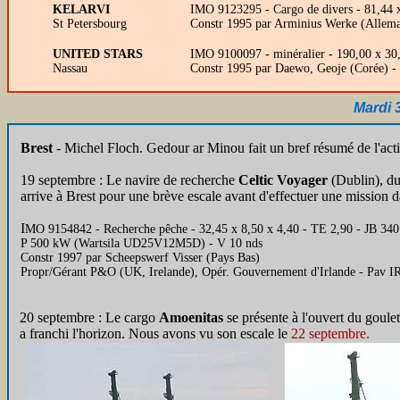
KELARVI
IMO 9123295 - Cargo de divers - 81,44 
St Petersbourg
Constr 1995 par Arminius Werke (Allema
UNITED STARS
IMO 9100097 - minéralier - 190,00 x 30
Nassau
Constr 1995 par Daewo, Geoje (Corée) 
Mardi 
Brest
- Michel Floch. Gedour ar Minou fait un bref résumé de l'acti
19 septembre : Le navire de recherche
Celtic Voyager
(Dublin), du 
arrive à Brest pour une brève escale avant d'effectuer une mission 
I
MO 9154842 - Recherche pêche - 32,45 x 8,50 x 4,40 - TE 2,90 - JB 340
P 500 kW (Wartsila UD25V12M5D) - V 10 nds
Constr 1997 par Scheepswerf Visser (Pays Bas)
Propr/Gérant P&O (UK, Irelande), Opér. Gouvernement d'Irlande - Pav I
20 septembre : Le cargo
Amoenitas
se présente à l'ouvert du goule
a franchi l'horizon. Nous avons vu son escale le
22 septembre.