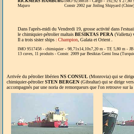
RICKMERS HAMBURG
IMO 9238818 - Cargo - 192,92 x 27,80 
Majuro
Constr 2002 par Jinling Shipyard (Chine)
Dans l'après-midi du Vendredi 19, grosse activité dans l'estuai
le chimiquier-pétrolier maltais
BESIKTAS PERA
(Valletta) 
Il a trois sister ships
: Champion
, Galata et Orient .
IMO 9517458 - chimiquier - 98,71x14,10x7,20 m - TE 5,80 m - J
13 cuves, 11 produits - Constr. 2009 par Besiktas Gemi Insa (Turqu
Arrivée du pétrolier libérien
NS CONSUL
(Monrovia) qui se dirige
chimiquier-pétrolier
STEN BERGEN
(Gibraltar) qui se dirige ver
accompagnés par une noria de remorqueurs que l'on retrouve sur la d