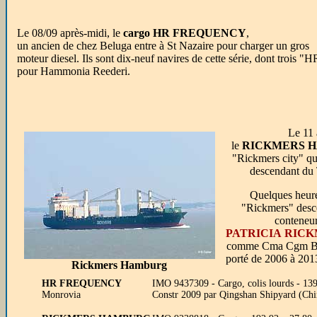
Le 08/09 après-midi, le
cargo HR FREQUENCY
,
un ancien de chez Beluga entre à St Nazaire pour charger un gros
moteur diesel. Ils sont dix-neuf navires de cette série, dont trois "H
pour Hammonia Reederi.
Le 11 
le
RICKMERS 
"Rickmers city" qu
descendant du
Quelques heure
"Rickmers" desce
conteneurs
PATRICIA RIC
comme Cma Cgm Bue
porté de 2006 à 201
Rickmers Hamburg
HR FREQUENCY
IMO 9437309 - Cargo, colis lourds - 13
Monrovia
Constr 2009 par Qingshan Shipyard (Chi