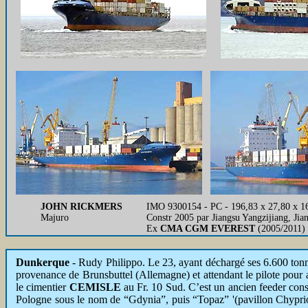
JOHN RICKMERS
IMO 9300154 - PC - 196,83 x 27,80 x 1
Majuro
Constr 2005 par Jiangsu Yangzijiang, Ji
Ex
CMA CGM EVEREST
(2005/2011)
Dunkerque
- Rudy Philippo. Le 23, ayant déchargé ses 6.600 ton
provenance de Brunsbuttel (Allemagne) et attendant le pilote pour a
le cimentier
CEMISLE
au Fr. 10 Sud. C’est un ancien feeder cons
Pologne sous le nom de “Gdynia”, puis “Topaz” '(pavillon Chypri