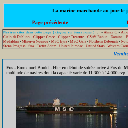
La marine marchande au jour le jo
Page précédente
Navires cités dans cette page (
cliquez sur leurs noms
)
: -
Aksaz C
-
Amo
Cielo di Dublino
-
Clipper Grace
-
Clipper Treasure
-
CSAV Rahue
-
Damina
-
E
Medaldan
-
Minerva Nounou
-
MSC Eyra
-
MSC Gaia
-
Northern Debonair
-
Not
Stena Progress
-
Sua
-
Trefin Adam
-
United Purpose
-
United Stars
-
Western Carri
Vendre
Fos
- Emmanuel Bonici .
Hier en début de soirée arrivé à Fos du
M
multitude de navires dont la capacité varie de 11 300 à 14 000 evp.