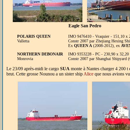
Eagle San Pedro
POLARIS QUEEN
IMO 9476410 - Vraquier - 151,10 x 21
Valletta
Constr 2007 par Zhejiang Hexing Sh
Ex
QUEEN A
(2008-2012), ex
AVE
NORTHERN DEBONAIR
IMO 9353228 - PC - 230,90 x 32,20
Monrovia
Constr 2007 par Shanghai Shipyard
Le 23/09 après-midi le cargo
SUA
monte à Nantes charger 4 200 t d
brut. Cette grosse Nounou a un sister ship
Alice
que nous avions vu 