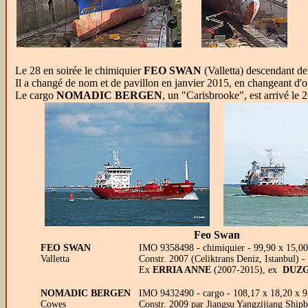
Le 28 en soirée le chimiquier
FEO SWAN
(Valletta) descendant de
Il a changé de nom et de pavillon en janvier 2015, en changeant d'op
Le cargo
NOMADIC BERGEN
, un "Carisbrooke", est arrivé le 2
Feo Swan
FEO SWAN
IMO 9358498 - chimiquier - 99,90 x 15,00
Valletta
Constr. 2007 (Celiktrans Deniz, Istanbul) 
Ex
ERRIA ANNE
(2007-2015), ex
DUZG
NOMADIC BERGEN
IMO 9432490 - cargo - 108,17 x 18,20 x 9
Cowes
Constr. 2009 par Jiangsu Yangzijiang Shipb