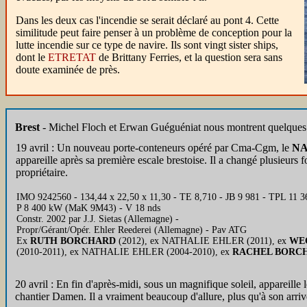
Dans les deux cas l'incendie se serait déclaré au pont 4. Cette
similitude peut faire penser à un problème de conception pour la
lutte incendie sur ce type de navire. Ils sont vingt sister ships,
dont le
ETRETAT
de Brittany Ferries, et la question sera sans
doute examinée de près.
Brest
- Michel Floch et Erwan Guéguéniat nous montrent quelques
19 avril : Un nouveau porte-conteneurs opéré par Cma-Cgm, le
NA
appareille après sa première escale brestoise. Il a changé plusieurs
propriétaire.
IMO 9242560 - 134,44 x 22,50 x 11,30 - TE 8,710 - JB 9 981 - TPL 11 3
P 8 400 kW (MaK 9M43) - V 18 nds
Constr. 2002 par J.J. Sietas (Allemagne) -
Propr/Gérant/Opér. Ehler Reederei (Allemagne) - Pav ATG
Ex
RUTH BORCHARD
(2012), ex NATHALIE EHLER (2011), ex
WE
(2010-2011), ex NATHALIE EHLER (2004-2010), ex
RACHEL BORC
20 avril : En fin d'après-midi, sous un magnifique soleil, appareille
chantier Damen. Il a vraiment beaucoup d'allure, plus qu'à son arrivée