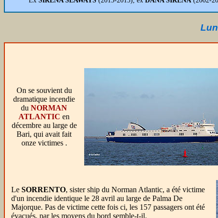
Ex
SIRENA SEAWAYS
(2013-2015), ex
DANA SIRENA
(2002-20
Lun
On se souvient du
dramatique incendie
du
NORMAN
ATLANTIC
en
décembre au large de
Bari, qui avait fait
onze victimes .
Le
SORRENTO
, sister ship du Norman Atlantic, a été victime
d'un incendie identique le 28 avril au large de Palma De
Majorque. Pas de victime cette fois ci, les 157 passagers ont été
évacués, par les moyens du bord semble-t-il.