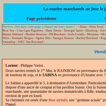
La marine marchande au jour le jo
Page précédente
Navires cités dans cette page (
cliquez sur leurs noms
)
: -
Alana
-
Alsia Swan
-
Bore Sea
-
Cma Cgm Rigoletto
-
Dana Sirena
-
Donegal Spirit
-
Ebroborg
-
Em 
Hanjin Oakland
-
Heather Knutsen
-
HS Bruckner
-
Isola Corallo
-
Montana
-
Mor
Niles
-
Nomadic Bergen
-
Ogden Nile
-
Panagia Stenion
-
Rachel Borchard
-
Rega
Varnadiep
-
WEC Van Ruysdael
-
Vendr
Lorient
- Philippe Variot .
er
Deux navires rentrés le 1
Mai, le RAINBOW en provenance du Bré
de tourteau de soja, et le
SABINA
en provenance d'Ukraine avec 7 
Le Sabina a appareillé le 5, à destination d'Amsterdam. Particularités
dispose d'une ancre de croupiat et bat pavillon Suisse. Oui la Suiss
marchande, une quarantaine de navires immatriculés à Bâle, totalisa
environ de port en lourd.
Sa cheminée est ornée d'une
fleur stylisée
, une "gentiane acaule" pr
Plagué.