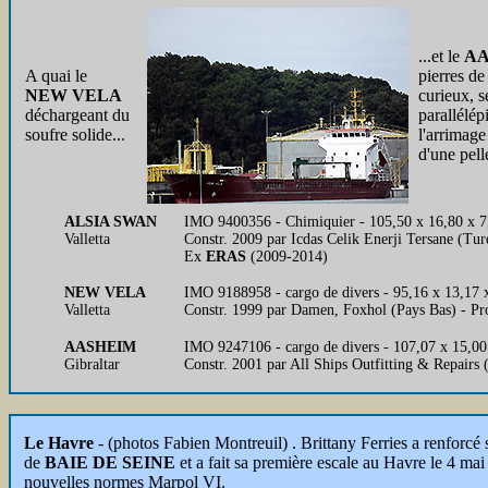
...et le
AA
A quai le
pierres de
NEW VELA
curieux, s
déchargeant du
parallélép
soufre solide...
l'arrimage
d'une pell
ALSIA SWAN
IMO 9400356 - Chimiquier - 105,50 x 16,80 x 7
Valletta
Constr. 2009 par Icdas Celik Enerji Tersane (T
Ex
ERAS
(2009-2014)
NEW VELA
IMO 9188958 - cargo de divers - 95,16 x 13,1
Valletta
Constr. 1999 par Damen, Foxhol (Pays Bas) - 
AASHEIM
IMO 9247106 - cargo de divers - 107,07 x 15,0
Gibraltar
Constr. 2001 par All Ships Outfitting & Repair
Le Havre
- (photos Fabien Montreuil) . Brittany Ferries a renfo
de
BAIE DE SEINE
et a fait sa première escale au Havre le 4 mai
nouvelles normes Marpol VI.