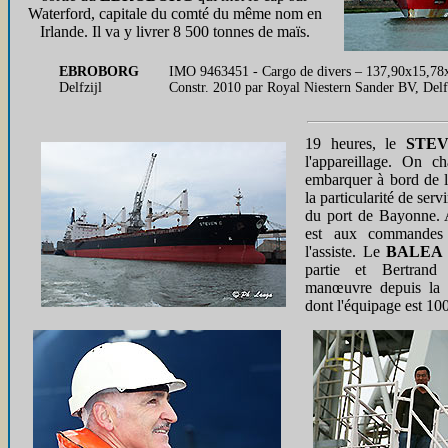
Waterford, capitale du comté du même nom en
Irlande. Il va y livrer 8 500 tonnes de maïs.
EBROBORG
IMO 9463451 - Cargo de divers – 137,90x15,78x1
Delfzijl
Constr. 2010 par Royal Niestern Sander BV, Delf
19 heures, le
STE
l'appareillage. On c
embarquer à bord de 
la particularité de ser
du port de Bayonne. A
est aux commandes 
l'assiste. Le
BALEA
partie et Bertrand
manœuvre depuis la p
dont l'équipage est 10