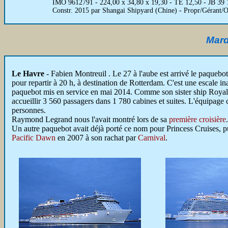
IMO 9612791 - 224,00 x 34,80 x 19,30 - TE 12,50 - JB 39
Constr. 2015 par Shangai Shipyard (Chine) - Propr/Gérant/
Mard
Le Havre
- Fabien Montreuil . Le 27 à l'aube est arrivé le paquebo
pour repartir à 20 h, à destination de Rotterdam.
C'est une escale i
paquebot mis en service en mai 2014. Comme son sister ship Royal P
accueillir 3 560 passagers dans 1 780 cabines et suites. L'équipage
personnes.
Raymond Legrand nous l'avait montré lors de sa
première croisière
.
Un autre paquebot avait déjà porté ce nom pour Princess Cruises, p
Pacific Dawn
en 2007 à son rachat par
Carnival
.