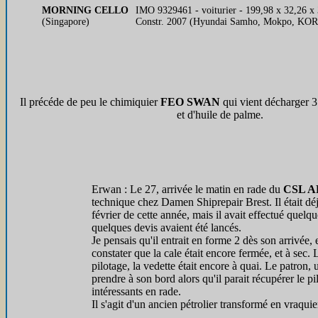
MORNING CELLO
IMO 9329461 - voiturier - 199,98 x 32,26 
(Singapore)
Constr. 2007 (Hyundai Samho, Mokpo, KOR)
Il précéde de peu le chimiquier
FEO SWAN
qui vient décharger 3
et d'huile de palme.
Erwan : Le 27, arrivée le matin en rade du
CSL 
technique chez Damen Shiprepair Brest. Il était déj
février de cette année, mais il avait effectué quelq
quelques devis avaient été lancés.
Je pensais qu'il entrait en forme 2 dès son arrivée,
constater que la cale était encore fermée, et à sec. L
pilotage, la vedette était encore à quai. Le patron,
prendre à son bord alors qu'il parait récupérer le p
intéressants en rade.
Il s'agit d'un ancien pétrolier transformé en vraqu