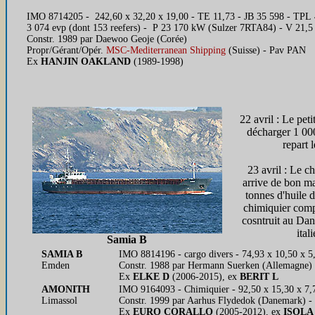
IMO 8714205 - 242,60 x 32,20 x 19,00 - TE 11,73 - JB 35 598 - TPL
3 074 evp (dont 153 reefers) - P 23 170 kW (Sulzer 7RTA84) - V 21,5
Constr. 1989 par Daewoo Geoje (Corée)
Propr/Gérant/Opér.
MSC-Mediterranean Shipping
(Suisse) - Pav PAN
Ex
HANJIN OAKLAND
(1989-1998)
22 avril : Le pet
décharger 1 00
repart l
23 avril : Le c
arrive de bon m
tonnes d'huile 
chimiquier comp
cosntruit au Da
ital
Samia B
SAMIA B
IMO 8814196 - cargo divers - 74,93 x 10,50 x 
Emden
Constr. 1988 par Hermann Suerken (Allemagne) -
Ex
ELKE D
(2006-2015), ex
BERIT L
AMONITH
IMO 9164093 - Chimiquier - 92,50 x 15,30 x 7,7
Limassol
Constr. 1999 par Aarhus Flydedok (Danemark) - 
Ex
EURO CORALLO
(2005-2012), ex
ISOLA