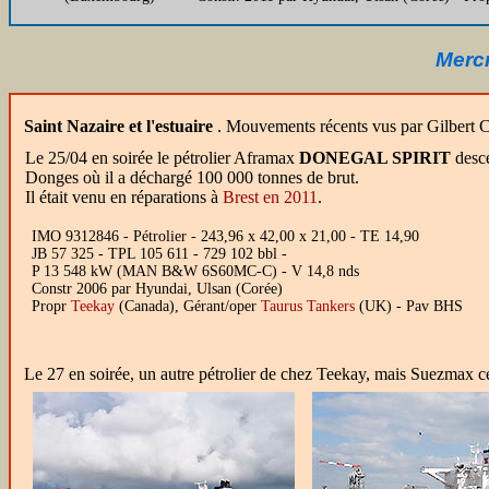
Mercr
Saint Nazaire et l'estuaire
. Mouvements récents vus par Gilbert C
Le 25/04 en soirée le pétrolier Aframax
DONEGAL SPIRIT
desc
Donges où il a déchargé 100 000 tonnes de brut.
Il était venu en réparations à
Brest en 2011
.
IMO 9312846 - Pétrolier - 243,96 x 42,00 x 21,00 - TE 14,90
JB 57 325 - TPL 105 611 - 729 102 bbl -
P 13 548 kW (MAN B&W 6S60MC-C) - V 14,8 nds
Constr 2006 par Hyundai, Ulsan (Corée)
Propr
Teekay
(Canada), Gérant/oper
Taurus Tankers
(UK) - Pav BHS
Le 27 en soirée, un autre pétrolier de chez Teekay, mais Suezmax c