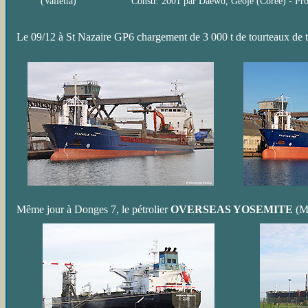
(Valletta)
Constr. 2001 par Daewo, Geoje (Corée) - P
Le 09/12 à St Nazaire GP6 chargement de 3 000 t de tourteaux de to
Même jour à Donges 7, le pétrolier
OVERSEAS YOSEMITE
(Ma