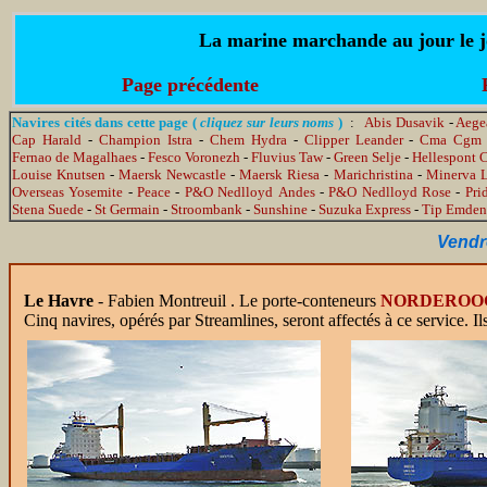
La marine marchande au jour le jo
Page précédente
Navires cités dans cette page (
cliquez sur leurs noms
)
:
Abis Dusavik
-
Aege
Cap Harald
-
Champion Istra
-
Chem Hydra
-
Clipper Leander
-
Cma Cgm B
Fernao de Magalhaes
-
Fesco Voronezh
-
Fluvius Taw
-
Green Selje
-
Hellespont 
Louise Knutsen
-
Maersk Newcastle
-
Maersk Riesa
-
Marichristina
-
Minerva L
Overseas Yosemite
-
Peace
-
P&O Nedlloyd Andes
-
P&O Nedlloyd Rose
-
Pri
Stena Suede
-
St Germain
-
Stroombank
-
Sunshine
-
Suzuka Express
-
Tip Emden
Vendre
Le Havre
- Fabien Montreuil .
Le porte-conteneurs
NORDEROO
Cinq navires, opérés par Streamlines, seront affectés à ce service. I