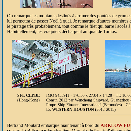
On remarque les montants destinés à arrimer des pontées de grum
lui permettra de passer Noël à quai. Je remarque d'autres membres 
le piratage très probablement, tout comme le filet qui barre l'accès 
Habituellement, les vraquiers déchargent au quai de Tarnos.
SFL CLYDE
IMO 9455911 - 176,50 x 27,04 x 14,20 - TE 10,0
(Hong-Kong)
Constr. 2012 par Wenchong Shipyard, Guangzhou 
Propr. Ship Finance International (Bermudes) - 
Ex
WESTERN HOUSTON
(2012-2015)
Bertrand Moutard embarque maintenant à bord du
ARKLOW FU
construit à Bilbao par les chantiers Murueta. Je l'avais d'ailleurs ph