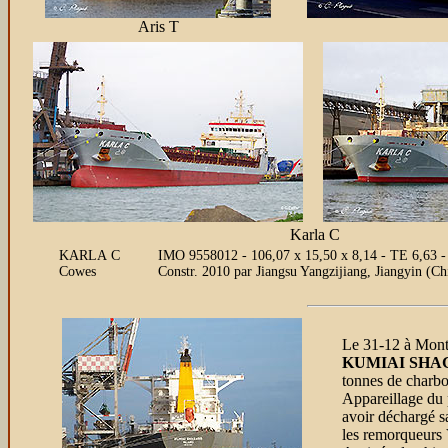
Aris T
Karla C
KARLA C
IMO 9558012 - 106,07 x 15,50 x 8,14 - TE 6,63 
Cowes
Constr. 2010 par Jiangsu Yangzijiang, Jiangyin (
Le 31-12 à Monto
KUMIAI SHA
tonnes de charbo
Appareillage du 
avoir déchargé sa
les remorqueurs