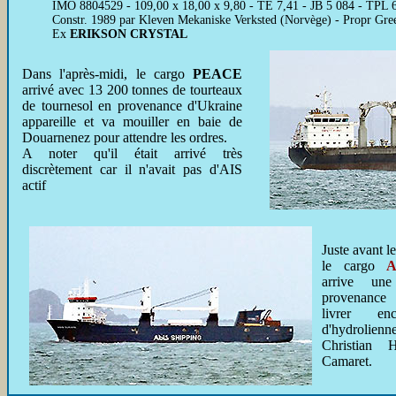
IMO 8804529 - 109,00 x 18,00 x 9,80 - TE 7,41 - JB 5 084 - TPL 6 
Constr. 1989 par Kleven Mekaniske Verksted (Norvège) - Propr Gr
Ex
ERIKSON CRYSTAL
Dans l'après-midi, le cargo
PEACE
arrivé avec 13 200 tonnes de tourteaux
de tournesol en provenance d'Ukraine
appareille et va mouiller en baie de
Douarnenez pour attendre les ordres.
A noter qu'il était arrivé très
discrètement car il n'avait pas d'AIS
actif
Juste avant le
le cargo
A
arrive un
provenance
livrer e
d'hydrolienn
Christian 
Camaret.