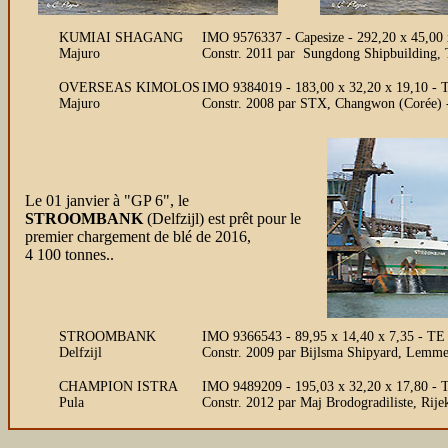
KUMIAI SHAGANG
IMO 9576337 - Capesize - 292,20 x 45,0
Majuro
Constr. 2011 par Sungdong Shipbuilding,
OVERSEAS KIMOLOS
IMO 9384019 - 183,00 x 32,20 x 19,10 - 
Majuro
Constr. 2008 par STX, Changwon (Corée)
Le 01 janvier à "GP 6", le
STROOMBANK
(Delfzijl) est prêt pour le
premier chargement de blé de 2016,
4 100 tonnes..
STROOMBANK
IMO 9366543 - 89,95 x 14,40 x 7,35 - TE 
Delfzijl
Constr. 2009 par Bijlsma Shipyard, Lemme
CHAMPION ISTRA
IMO 9489209 - 195,03 x 32,20 x 17,80 - T
Pula
Constr. 2012 par Maj Brodogradiliste, Rije