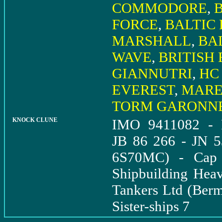
COMMODORE
,
FORCE
,
BALTIC
MARSHALL
,
BA
WAVE
,
BRITISH
GIANNUTRI
,
HC
EVEREST
,
MARE
TORM GARONN
KNOCK CLUNE
IMO 9411082 - P
JB 86 266 - JN 
6S70MC) - Cap 
Shipbuilding Hea
Tankers Ltd (Be
Sister-ships 7