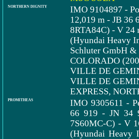
NORTHERN DIGNITY
IMO 9104897 - Por
12,019 m - JB 36 6
8RTA84C) - V 24 nd
(Hyundai Heavy In
Schluter GmbH &
COLORADO (2004
VILLE DE GEMIN
VILLE DE GEMINA
EXPRESS, NORT
PROMITHEAS
IMO 9305611 - Pé
66 919 - JN 34
7S60MC-C) - V 16
(Hyundai Heavy I