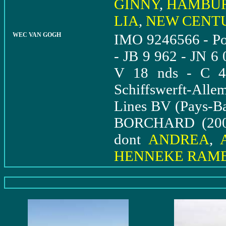
GINNY
,
HAMBUR
LIA
,
NEW CENT
WEC VAN GOGH
IMO 9246566 - Por
- JB 9 962 - JN 6 
V 18 nds - C 4 
Schiffswerft-All
Lines BV (Pays-B
BORCHARD (2004-
dont
ANDREA
,
HENNEKE RAM