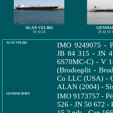
ALAN VELIKI
GENMA
10.10.10
29.10.10 1
ALAN VELIKI
IMO 9249075 - Pé
JB 84 315 - JN 
6S70MC-C) - V 15
(Brodosplit - Bro
Co LLC (USA) - 
ALAN (2004) - S
GENMAR HORN
IMO 9173757 - Pét
526 - JN 50 672 -
15,2 nds - Cap 16