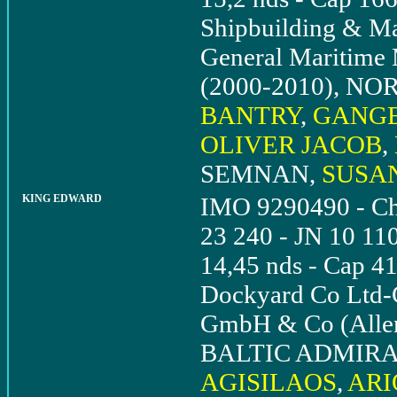
Shipbuilding & Ma
General Maritim
(2000-2010), NOR
BANTRY
,
GANGE
OLIVER JACOB
,
SEMNAN,
SUSA
KING EDWARD
IMO 9290490 - Chi
23 240 - JN 10 11
14,45 nds - Cap 4
Dockyard Co Ltd-C
GmbH & Co (Alle
BALTIC ADMIRALD (
AGISILAOS
,
ARI