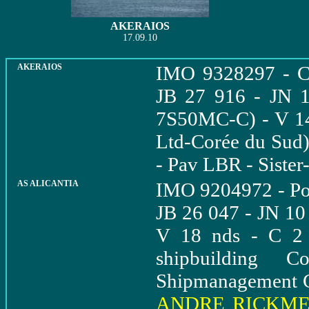
AKERAIOS
17.09.10
AKERAIOS
IMO 9328297 - Ch
JB 27 916 - JN 
7S50MC-C) - V 14
Ltd-Corée du Sud)
- Pav LBR - Sister
AS ALICANTIA
IMO 9204972 - Por
JB 26 047 - JN 1
V 18 nds - C 2 2
shipbuilding 
Shipmanagement G
ANDRE RICKME