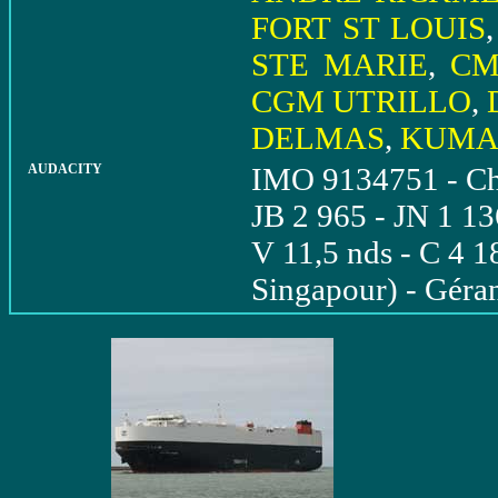
FORT ST LOUIS
STE MARIE
,
CM
CGM UTRILLO
,
DELMAS
,
KUMA
AUDACITY
IMO 9134751 - Chi
JB 2 965 - JN 1 13
V 11,5 nds - C 4 
Singapour) - Géra