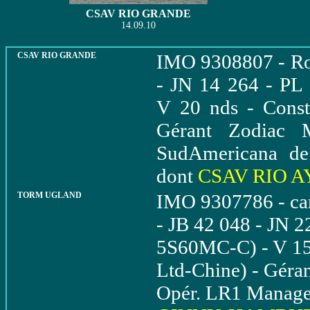
CSAV RIO GRANDE
14.09.10
CSAV RIO GRANDE
IMO 9308807 - Rou
- JN 14 264 - P
V 20 nds - Const
Gérant Zodiac 
SudAmericana de
dont
CSAV RIO 
TORM UGLAND
IMO 9307786 - car
- JB 42 048 - JN 
5S60MC-C) - V 15 
Ltd-Chine) - Géra
Opér. LR1 Managem