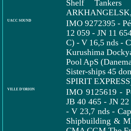
Shelf Tankers
ARKHANGELSK,
UACC SOUND
IMO 9272395 - Pét
12 059 - JN 11 6
C) - V 16,5 nds - 
Kurushima Dockyar
Pool ApS (Danema
Sister-ships 45 do
SPIRIT EXPRESS
VILLE D'ORION
IMO 9125619 - Po
JB 40 465 - JN 22
- V 23,7 nds - Ca
Shipbuilding & Ma
CMA CGM The Fre