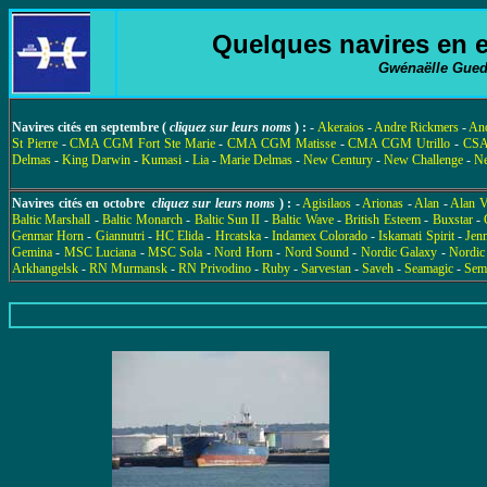
Quelques navires en e
Gwénaëlle Gue
Navires cités en septembre (
cliquez sur leurs noms
) :
-
Akeraios
-
Andre Rickmers
-
An
St Pierre
-
CMA CGM Fort Ste Marie
-
CMA CGM Matisse
-
CMA CGM Utrillo
-
CSA
Delmas
-
King Darwin
-
Kumasi
-
Lia
-
Marie Delmas
-
New Century
-
New Challenge
-
Ne
Navires cités en octobre
cliquez sur leurs noms
) :
-
Agisilaos
-
Arionas
-
Alan
-
Alan V
Baltic Marshall
-
Baltic Monarch
-
Baltic Sun II
-
Baltic Wave
-
British Esteem
-
Buxstar
-
Genmar Horn
-
Giannutri
-
HC Elida
-
Hrcatska
-
Indamex Colorado
-
Iskamati Spirit
-
Jen
Gemina
-
MSC Luciana
-
MSC Sola
-
Nord Horn
-
Nord Sound
-
Nordic Galaxy
-
Nordic
Arkhangelsk
-
RN Murmansk
-
RN Privodino
-
Ruby
-
Sarvestan
-
Saveh
-
Seamagic
-
Sem