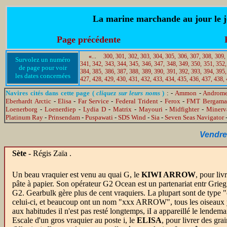
La marine marchande au jour le jo
Page précédente
«
..
.
300,
301,
302,
303,
304,
305,
306,
307,
308,
309,
Survolez un numéro
341,
342,
343,
344,
345,
346,
347,
348,
349,
350,
351,
352,
de page pour voir
384,
385,
386,
387,
388,
389,
390,
391,
392,
393,
394,
395,
les dates concernées
427,
428,
429,
430,
431,
432,
433,
434,
435,
436,
437,
438,
Navires cités dans cette page (
cliquez sur leurs noms
)
: -
Ammon
-
Androme
Eberhardt Arctic
-
Elisa
-
Far Service
-
Federal Trident
-
Ferox
-
FMT Bergama
Loenerborg
-
Loenerdiep
-
Lydia D
-
Matrix
-
Mayouri
-
Midfighter
-
Minerv
Platinum Ray
-
Prinsendam
-
Puspawati
-
SDS Wind
-
Sia
-
Seven Seas Navigator
Vendre
Sète
- Régis Zaïa .
Un beau vraquier est venu au quai G, le
KIWI ARROW
, pour liv
pâte à papier. Son opérateur G2 Ocean est un partenariat entr Grieg
G2. Gearbulk gère plus de cent vraquiers. La plupart sont de typ
celui-ci, et beaucoup ont un nom "xxx ARROW", tous les oiseaux 
aux habitudes il n'est pas resté longtemps, iI a appareillé le lendem
Escale d'un gros vraquier au poste i, le
ELISA
, pour livrer des gr