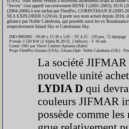
(USA). Tous furent vendus à différents armements avant la faillite
"Seven" s'est appelé succesivement RENE I (2001-2003), SUN
(2004-2006) à son rachat par FleetPro, CORINTHIAN II (2005
SEA EXPLORER I (2014). Il porte son nom actuel depuis 2016, date 
gérance par Noble Caledonia, qui posséde aussi les ex Renaissance
respectivement Island Sky et Caledonian Sky.
IMO 8802882 - 90,60 x 15,30 x 5,85 - TE 4,25 - 120 pax, 72 équipage
P totale 3 520 KW (2 Alpha 8L28/32, 2 hélices) - V 16 nds
Constr 1981 par Nuovi Cantieri Apuania (Italie)
Propr FleetPro Oceaan (USA), Gérant,Opér. Noble Caledonia (UK) - P
La société JIFMAR 
nouvelle unité achet
LYDIA D
qui devra
couleurs JIFMAR in
possède comme les 
grue relativement pu