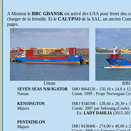
A Montoir le
BBC GDANSK
est arrivé des USA pour livrer des co
charger de la ferraille. Et le
CALYPSO
de la SAL, un ancien Combi
pages.
Uttum
BBC
SEVEN SEAS NAVIGATOR
IMO 9064126 - 150,18 x 24,8 x 12,2
Nassau
Constr 1999 - Propr Norwegian Cr
KENSINGTON
IMO 9340398 - 128,60 x 20,39 x 1
Majuro
Constr. 2007 par Sekwang,(Corée)
Ex.
LADY DAHLIA
(2015-201
PENTATHLON
IMO 9438406 - 274,00 x 48,00 x 
Majuro
Constr. 2009 par Samsung,Geoje (C