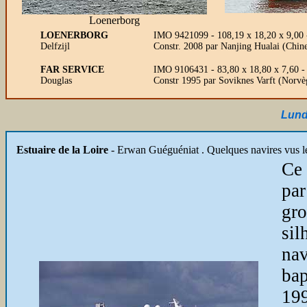
Loenerborg
LOENERBORG
IMO 9421099 - 108,19 x 18,20 x 9,00 
Delfzijl
Constr. 2008 par Nanjing Hualai (Chin
FAR SERVICE
IMO 9106431 - 83,80 x 18,80 x 7,60 - 
Douglas
Constr 1995 par Soviknes Varft (Norvè
Lund
Estuaire de la Loire
-
Erwan Guéguéniat . Quelques navires vus l
Ce 
par
gr
sil
nav
ba
199