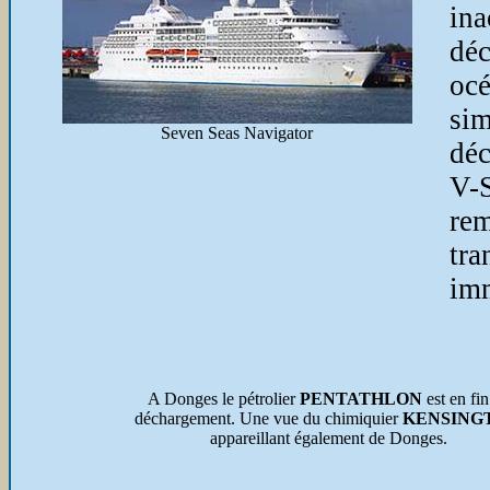
ina
dé
oc
si
Seven Seas Navigator
déc
V-S
re
tra
imm
A Donges le pétrolier
PENTATHLON
est en fin
déchargement. Une vue du chimiquier
KENSING
appareillant également de Donges.