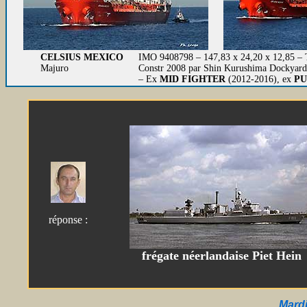
CELSIUS MEXICO
IMO 9408798 – 147,83 x 24,20 x 12,85 –
Majuro
Constr 2008 par Shin Kurushima Dockyard 
– Ex
MID FIGHTER
(2012-2016), ex
PU
réponse :
frégate néerlandaise Piet Hein
Mardi