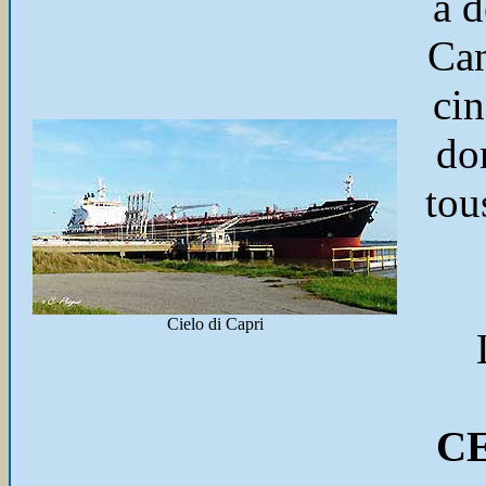
à d
Can
cin
don
tou
Cielo di Capri
CE