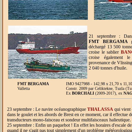
21 septembre : Dans
FMT BERGAMA
g
déchargé 13 500 tonnes
croise le sablier
BAN
croise également 
provenance de Vlissin
2 040 tonnes d'huile.
FMT BERGAMA
IMO 9427988 - 142,98 x 21,70 x 11,1
Valletta
Constr. 2009 par Celiktekne, Tuzla (Tu
Ex
BORCHALI
(2009-2017), ex
NAG
23 septembre : Le navire océanographique
THALASSA
qui vient 
dans le goulet et les abords de Brest en ce moment, car il effectue 
transducteurs mono-faisceau et sondeur multifaisceaux halieutique.
25 septembre : Enfin un paquebot ! En effet les horaires d'escale d
quand il ne s'agit pas tout simplement d'un problème météorologique