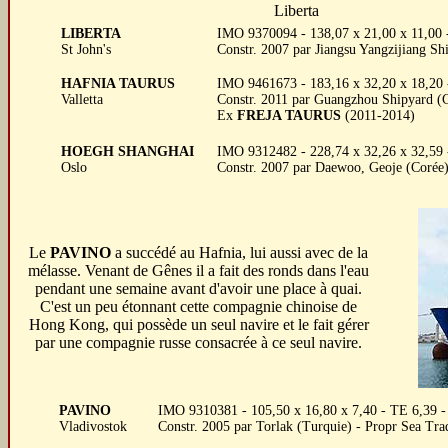
Liberta
LIBERTA
IMO 9370094 - 138,07 x 21,00 x 11,00
St John's
Constr. 2007 par Jiangsu Yangzijiang Sh
HAFNIA TAURUS
IMO 9461673 - 183,16 x 32,20 x 18,20
Valletta
Constr. 2011 par Guangzhou Shipyard (
Ex
FREJA TAURUS
(2011-2014)
HOEGH SHANGHAI
IMO 9312482 - 228,74 x 32,26 x 32,59
Oslo
Constr. 2007 par Daewoo, Geoje (Corée)
Le
PAVINO
a succédé au Hafnia, lui aussi avec de la
mélasse. Venant de Gênes il a fait des ronds dans l'eau
pendant une semaine avant d'avoir une place à quai.
C'est un peu étonnant cette compagnie chinoise de
Hong Kong, qui possède un seul navire et le fait gérer
par une compagnie russe consacrée à ce seul navire.
PAVINO
IMO 9310381 - 105,50 x 16,80 x 7,40 - TE 6,39 
Vladivostok
Constr. 2005 par Torlak (Turquie) - Propr Sea 