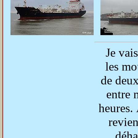
Je vai
les m
de deux
entre 
heures.
revien
déha