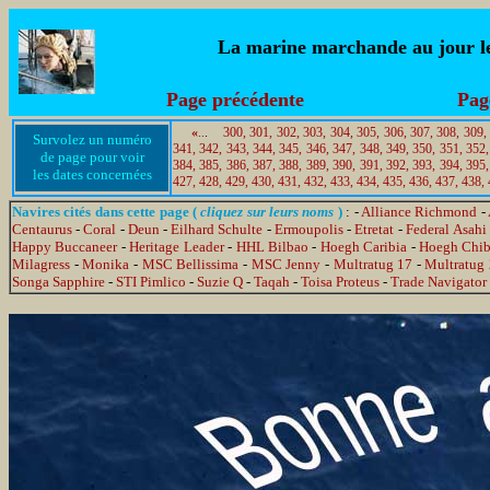
La marine marchande au jour le 
Page précédente
Pag
«
..
.
300,
301,
302,
303,
304,
305,
306,
307,
308,
309,
Survolez un numéro
341,
342,
343,
344,
345,
346,
347,
348,
349,
350,
351,
352,
de page pour voir
384,
385,
386,
387,
388,
389,
390,
391,
392,
393,
394,
395,
les dates concernées
427,
428,
429,
430,
431,
432,
433,
434,
435,
436,
437,
438,
Navires cités dans cette page (
cliquez sur leurs noms
)
: -
Alliance Richmond
-
Centaurus
-
Coral
-
Deun
-
Eilhard Schulte
-
Ermoupolis
-
Etretat
-
Federal Asahi
Happy Buccaneer
-
Heritage Leader
-
HHL Bilbao
-
Hoegh Caribia
-
Hoegh Chi
Milagress
-
Monika
-
MSC Bellissima
-
MSC Jenny
-
Multratug 17
-
Multratug
Songa Sapphire
-
STI Pimlico
-
Suzie Q
-
Taqah
-
Toisa Proteus
-
Trade Navigator