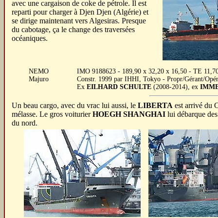
avec une cargaison de coke de pétrole. Il est
reparti pour charger à Djen Djen (Algérie) et
se dirige maintenant vers Algesiras. Presque
du cabotage, ça le change des traversées
océaniques.
NEMO
IMO 9188623 - 189,90 x 32,20 x 16,50 - TE 11,70
Majuro
Constr. 1999 par IHHI, Tokyo - Propr/Gérant/Op
Ex
EILHARD SCHULTE
(2008-2014), ex
IMM
Un beau cargo, avec du vrac lui aussi, le
LIBERTA
est arrivé du
mélasse. Le gros voiturier
HOEGH SHANGHAI
lui débarque des 
du nord.