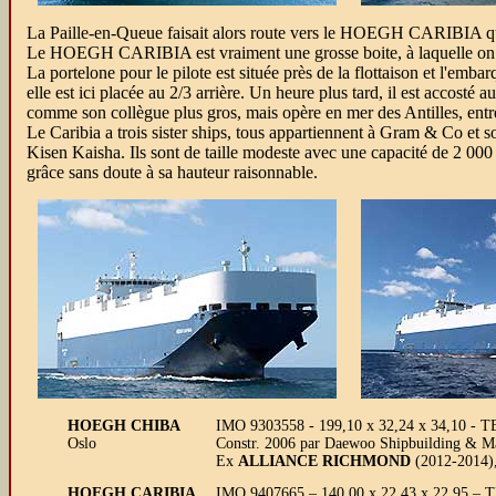
La Paille-en-Queue faisait alors route vers le HOEGH CARIBIA qui
Le HOEGH CARIBIA est vraiment une grosse boite, à laquelle on a c
La portelone pour le pilote est située près de la flottaison et l'embar
elle est ici placée au 2/3 arrière. Un heure plus tard, il est accost
comme son collègue plus gros, mais opère en mer des Antilles, entr
Le Caribia a trois sister ships, tous appartiennent à Gram & Co et s
Kisen Kaisha. Ils sont de taille modeste avec une capacité de 2 000 
grâce sans doute à sa hauteur raisonnable.
HOEGH CHIBA
IMO 9303558 - 199,10 x 32,24 x 34,10 - T
Oslo
Constr. 2006 par Daewoo Shipbuilding & Ma
Ex
ALLIANCE RICHMOND
(2012-2014)
HOEGH CARIBIA
IMO 9407665 – 140,00 x 22,43 x 22,95 – TE