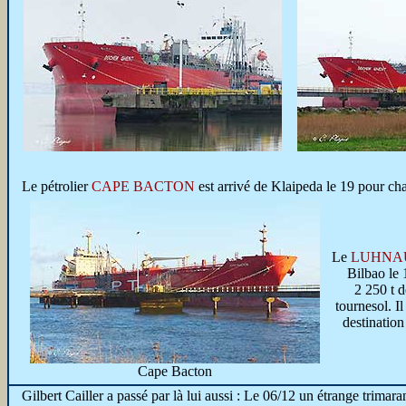
Le pétrolier
CAPE BACTON
est arrivé de Klaipeda le 19 pour ch
Le
LUHNA
Bilbao le 
2 250 t d
tournesol. Il
destinatio
Cape Bacton
Gilbert Cailler a passé par là lui aussi : Le 06/12 un étrange trimara