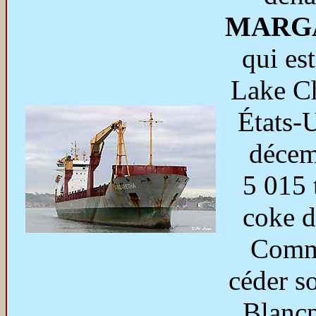
MARG
qui est
Lake Ch
États-U
décem
5 015 
coke d
Comme
céder s
Blanc