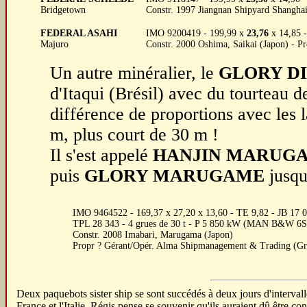
Bridgetown
Constr. 1997 Jiangnan Shipyard Shanghai
FEDERAL ASAHI
IMO 9200419 - 199,99 x
23,76
x 14,85 -
Majuro
Constr. 2000 Oshima, Saikai (Japon) - 
Un autre minéralier, le
GLORY D
d'Itaqui (Brésil) avec du tourteau d
différence de proportions avec les l
m, plus court de 30 m !
Il s'est appelé
HANJIN MARUG
puis
GLORY MARUGAME
jusqu
IMO 9464522 - 169,37 x 27,20 x 13,60 - TE 9,82 - JB 17 
TPL 28 343 - 4 grues de 30 t - P 5 850 kW (MAN B&W 6
Constr. 2008 Imabari, Marugama (Japon)
Propr ? Gérant/Opér. Alma Shipmanagement & Trading (Gr
Deux paquebots sister ship se sont succédés à deux jours d'intervall
France et l'Italie. Régis pense se souvenir qu'ils auraient dû être c