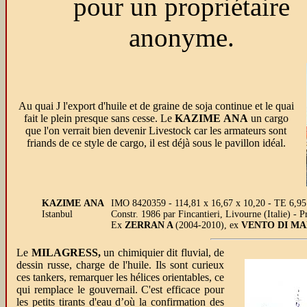
pour un propriétaire
anonyme.
Au quai J l'export d'huile et de graine de soja continue et le quai
fait le plein presque sans cesse. Le
KAZIME ANA
un cargo
que l'on verrait bien devenir Livestock car les armateurs sont
friands de ce style de cargo, il est déjà sous le pavillon idéal.
KAZIME ANA
IMO 8420359 - 114,81 x 16,67 x 10,20 - TE 6,95
Istanbul
Constr. 1986 par Fincantieri, Livourne (Italie) -
Ex
ZERRAN A
(2004-2010), ex
VENTO DI M
L
e
MILAGRESS,
un chimiquier dit fluvial, de
dessin russe, charge de l'huile. Ils sont curieux
ces tankers, remarquer les hélices orientables, ce
qui remplace le gouvernail. C'est efficace pour
les petits tirants d'eau d’où la confirmation des