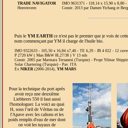
TRADE NAVIGATOR
IMO 9631371 - 118,14 x 15,90 x 8,80 -
Heerenveen
Constr. 2013 par Damen Yichang et Ber
Puis le
YM EARTH
ce n'est pas le premier que je vois de cett
nom commençant par YM il charge de l'huile bio.
IMO 9322633 - 105,50 x 16,84 x7,40 - TE 6,29 - JB 4 022 - 12 cuves
P 2720 kW ( Man B&W 8L27/38 ) V 13 nds
Constr. 2005 par Marmara Tersanesi (Turquie) - Propr Yilmar Shippi
Solar Chartering (Turquie) - Pav. ITA
Ex
NIKER
(2006-2014),
YM MARS
Pour la technique du port après
avoir reçu une deuxième
Liebheers 550 il faut aussi
l'homologuer. L
a voici au quai
H, sous l’œil de Véritas ou de
l'Apave avec les calions et les
poids remplis d'eau de mer dont
on voit les tuyaux de