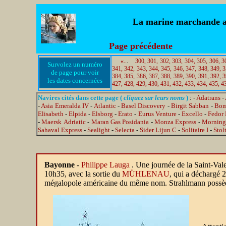
La marine marchande au 
Page précédente
«
..
.
300,
301,
302,
303,
304,
305,
306,
3
Survolez un numéro
341,
342,
343,
344,
345,
346,
347,
348,
349,
3
de page pour voir
384,
385,
386,
387,
388,
389,
390,
391,
392,
3
les dates concernées
427,
428,
429,
430,
431,
432,
433,
434,
435,
4
Navires cités dans cette page (
cliquez sur leurs noms
)
: -
Adatrans
-
-
Asia Emeralda IV
-
Atlantic
-
Basel Discovery
-
Birgit Sabban
-
Bom
Elisabeth
-
Elpida
-
Elsborg
-
Erato
-
Eurus Venture
-
Excello
-
Fedor 
-
Maersk Adriatic
-
Maran Gas Posidania
-
Monza Express
-
Morning
Sahaval Express
-
Sealight
-
Selecta
-
Sider Lijun C
-
Solitaire I
-
Stol
Bayonne
-
Philippe Lauga
.
Une journée de la Saint-Vale
10h35, avec la sortie du
MÜHLENAU
, qui a déchargé 2
mégalopole américaine du même nom. Strahlmann possède