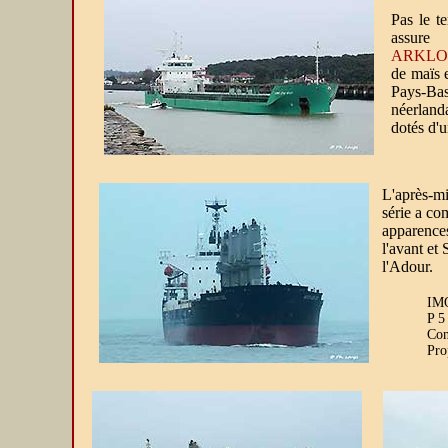
Pas le te
assure
ARKLO
de maïs 
Pays-B
néerland
dotés d'u
L'après-mi
série a co
apparences
l'avant et
l'Adour.
IMO
P 5
Con
Pro