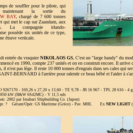
mps de souffler pour le pilote, qui
 maintenant la sortie du
W BAY
, chargé de 7 600 tonnes
et qui met le cap sur Zaandam, aux
as. La compagnie irlando-
aise possède six unités de ce type,
ne étrave verticale.
di entrée du vraquier
NIKOLAOS GS
, C'est un "large handy" du mod
mmencé en 1990, compte 237 unités et on en construit encore. Il arrive 
, il n'est pas lège. Il reste 10 000 tonnes d'engrais dans ses cales q
 SAINT-BERNARD à l'arrière pour ralentir ce beau bébé et l'aider à s'a
 9267170 - 169,26 x 27,20 x 13,60 - TE 9,78 - JB 16 967 - TPL 28 616 - 4 gr
 850 kW (B&W 6S42MC) - V 11,5 nds
str. 2002 par Imabari Shipbuilding Co. (Japon)
pr. ? Gérant/Opér. GS Maritime (Grèce) - Pav. MHL Ex
NEW LIGHT
(