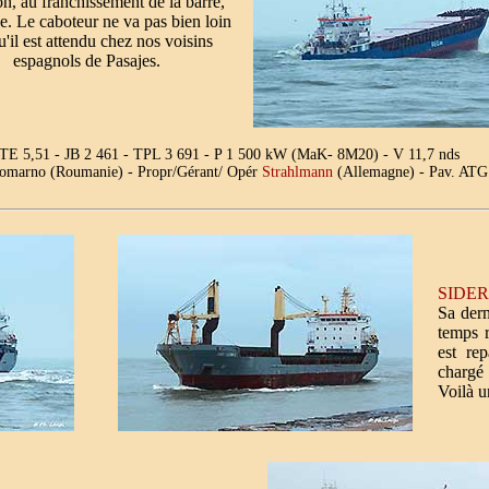
on, au franchissement de la barre,
e. Le caboteur ne va pas bien loin
'il est attendu chez nos voisins
espagnols de Pasajes.
 TE 5,51 - JB 2 461 - TPL 3 691 - P 1 500 kW (MaK- 8M20) - V 11,7 nds
Komarno (Roumanie) - Propr/Gérant/ Opér
Strahlmann
(Allemagne) - Pav. ATG
Le p
SIDER
Sa dern
temps r
est re
chargé 
Voilà u