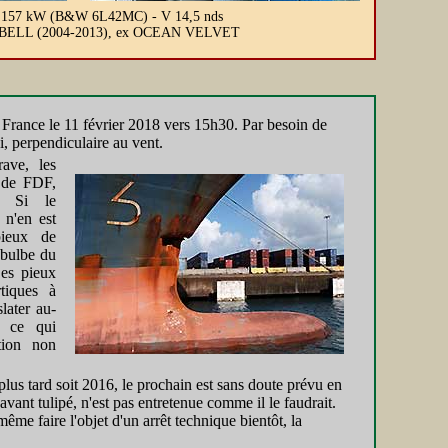
 P 6 157 kW (B&W 6L42MC) - V 14,5 nds
 SEA BELL (2004-2013), ex OCEAN VELVET
 France le 11 février 2018 vers 15h30. Par besoin de
i, perpendiculaire au vent.
rave, les
i de FDF,
. Si le
 n'en est
ieux de
 bulbe du
Ces pieux
tiques à
later au-
 ce qui
tion non
plus tard soit 2016, le prochain est sans doute prévu en
vant tulipé, n'est pas entretenue comme il le faudrait.
me faire l'objet d'un arrêt technique bientôt, la