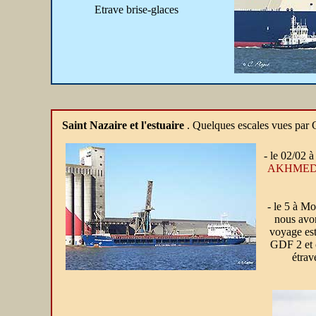
Etrave brise-glaces
Saint Nazaire et l'estuaire
. Quelques escales vues par Gi
- le 02/02 à
AKHME
- le 5 à Mo
nous avon
voyage est 
GDF 2 et c
étrav