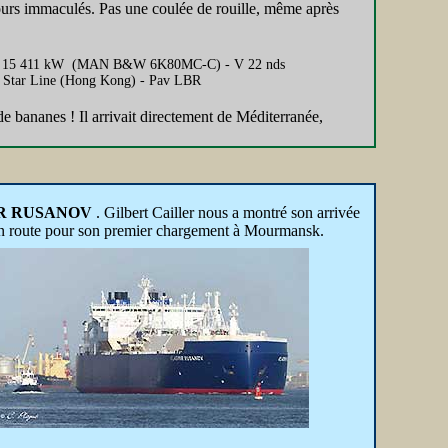
ujours immaculés. Pas une coulée de rouille, même après
rs - P 15 411 kW (MAN B&W 6K80MC-C) - V 22 nds
ld Star Line (Hong Kong) - Pav LBR
de bananes ! Il arrivait directement de Méditerranée,
R RUSANOV
. Gilbert Cailler nous a montré son arrivée
st en route pour son premier chargement à Mourmansk.