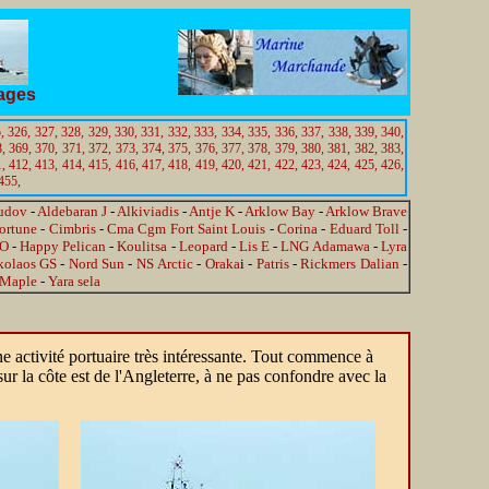
tages
,
326,
327,
328,
329,
330,
331,
332,
333,
334,
335,
336,
337,
338,
339,
340,
,
369,
370,
371,
372,
373,
374,
375,
376,
377,
378,
379,
380,
381,
382,
383,
,
412,
413,
414,
415,
416,
417,
418,
419,
420,
421,
422,
423,
424,
425,
426,
455,
udov
-
Aldebaran J
-
Alkiviadis
-
Antje K
-
Arklow Bay
-
Arklow Brave
Fortune
-
Cimbris
-
Cma Cgm Fort Saint Louis
-
Corina
-
Eduard Toll
-
 O
-
Happy Pelican
-
Koulitsa
-
Leopard
-
Lis E
-
LNG Adamawa
-
Lyra
kolaos GS
-
Nord Sun
-
NS Arctic
-
Oraka
i -
Patris
-
Rickmers Dalian
-
 Maple
-
Yara sela
 activité portuaire très intéressante. Tout commence à
sur la côte est de l'Angleterre, à ne pas confondre avec la