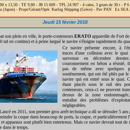
00 x 13,50 - TE 9,80 - JB 15 609 - TPL 24 997 - 4 cales, 3 grues de 30 t -
ima (Japon) - Propr/Gérant/Opér. Karlog Shipping (Grèce) - Pav PAN Ex
Jeudi 15 février 2018
at son plein en ville, le porte-conteneurs
ERATO
appareille de Fort de
/30 nd en continu) et à peine largué le navire s'éloigne rapidement du qua
Ce navire présente encore, à l'ét
traces d'une collision avec le qua
survenue en décembre dernier
couronnement en béton a résisté, il
pas de même avec quelques p
soutènement, qui ont été pliés par le
navire qui est entré sous le quai. 
étant placés sous le rail des por
conteneurs, ceux-ci ne peuvent trans
dessus de la zone endommagée,
entraîne des problèmes d'exploita
négligeables.
n. Lancé en 2011, son premier gros arrêt technique a dû se dérouler 5 ans 
eindre la coque dans beaucoup de ports, la coque, et particulièrement l'a
 apparaux sont plutôt bien entretenus. Mais ce navire devrait tout de mê
ée dans le temps.