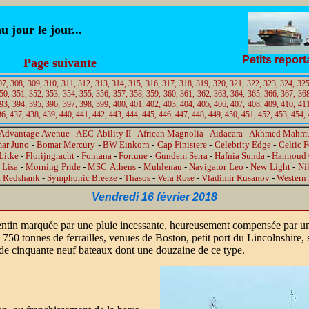
jour le jour...
Petits repor
Page suivante
07,
308,
309,
310,
311,
312,
313,
314,
315,
316,
317,
318,
319,
320,
321,
322,
323,
324,
325
50,
351,
352,
353,
354,
355,
356,
357,
358,
359,
360,
361,
362,
363,
364,
365,
366,
367,
368
93,
394,
395,
396,
397,
398,
399,
400,
401,
402,
403,
404,
405,
406,
407,
408,
409,
410,
411
36,
437,
438,
439,
440,
441,
442,
443,
444,
445,
446,
447,
448,
449,
450,
451,
452,
453,
454,
Advantage Avenue
-
AEC Ability II
-
African Magnolia
-
Aidacara
-
Akhmed Mahm
ar Juno
-
Bomar Mercury
-
BW Einkorn
-
Cap Finistere
-
Celebrity Edge
-
Celtic 
Litke
-
Florijngracht
-
Fontana
-
Fortune
-
Gundem Serra
-
Hafnia Sunda
-
Hannoud
 Lisa
-
Morning Pride
-
MSC Athens
-
Muhlenau
-
Navigator Leo
-
New Light
-
Ni
t Redshank
-
Symphonic Breeze
-
Thasos
-
Vera Rose
-
Vladimir Rusanov
-
Western
Vendredi 16 février 2018
ntin marquée par une pluie incessante, heureusement compensée par une
 750 tonnes de ferrailles, venues de Boston, petit port du Lincolnshire, 
 cinquante neuf bateaux dont une douzaine de ce type.