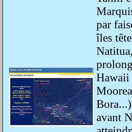
Marquis
par fais
îles têt
Natitua,
prolong
Hawaii à
Moorea 
Bora...
avant N
atteind