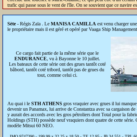
trafic qui passe sous le vent de l'île. On se souvient que ce navire est
Sète
- Régis Zaïa . Le
MANISA CAMILLA
est venu charger un
le propriétaire mais il est géré et opéré par Vaaga Ship Managemen
Ce cargo fait partie de la même série que le
ENDURANCE
, vu à Bayonne le 10 juillet.
Les bateaux de cette série ont des grues tantôt coté
bâbord, tantôt coté tribord, tantôt pas de grues du
tout, comme celui ci.
Au quai i le
STH ATHENS
gros vraquier avec grues il lui manqu
devenir un Panamax, lui arrive de Constantza avec sa cargaison de 
y aurait des accords avec les gros pétroliers dont Total pour la fabri
Holdings (STH) possède neuf vraquiers dont quatre de cette série.
modèle Mitsui 60 NEO.
IMO 9747390 - 199,99 x 32,25 x 18,50 - TE 12,95 - JB 34 551 - TPL 60 