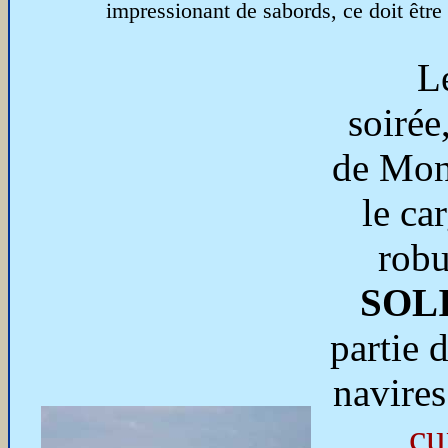
impressionant de sabords, ce doit être
L
soirée
de Mon
le ca
robu
SOL
partie 
navires
cu