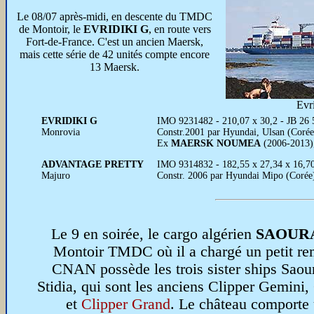
Le 08/07 après-midi, en descente du TMDC
de Montoir, le
EVRIDIKI G
, en route vers
Fort-de-France. C'est un ancien Maersk,
mais cette série de 42 unités compte encore
13 Maersk.
Evr
EVRIDIKI G
IMO 9231482 - 210,07 x 30,2 - JB 26 5
Monrovia
Constr.2001 par Hyundai, Ulsan (Coré
Ex
MAERSK NOUMEA
(2006-2013)
ADVANTAGE PRETTY
IMO 9314832 - 182,55 x 27,34 x 16,7
Majuro
Constr. 2006 par Hyundai Mipo (Corée
Le 9 en soirée, le cargo algérien
SAOUR
Montoir TMDC où il a chargé un petit re
CNAN possède les trois sister ships Saour
Stidia, qui sont les anciens Clipper Gemini,
et
Clipper Grand
. Le château comporte