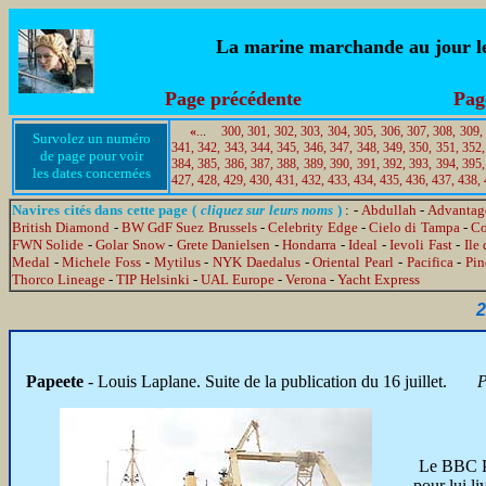
La marine marchande au jour le 
Page précédente
Pag
«
..
.
300,
301,
302,
303,
304,
305,
306,
307,
308,
309,
Survolez un numéro
341,
342,
343,
344,
345,
346,
347,
348,
349,
350,
351,
352,
de page pour voir
384,
385,
386,
387,
388,
389,
390,
391,
392,
393,
394,
395,
les dates concernées
427,
428,
429,
430,
431,
432,
433,
434,
435,
436,
437,
438,
Navires cités dans cette page (
cliquez sur leurs noms
)
: -
Abdullah
-
Advantage
British Diamond
-
BW GdF Suez Brussels
-
Celebrity Edge
-
Cielo di Tampa
-
Co
FWN Solide
-
Golar Snow
-
Grete Danielsen
-
Hondarra
-
Ideal
-
Ievoli Fast
-
Ile
Medal
-
Michele Foss
-
Mytilus
-
NYK Daedalus
-
Oriental Pearl
-
Pacifica
-
Pi
Thorco Lineage
-
TIP Helsinki
-
UAL Europe
-
Verona
-
Yacht Express
2
Papeete
- Louis Laplane. Suite de la publication du 16 juillet.
P
Le BBC P
pour lui l