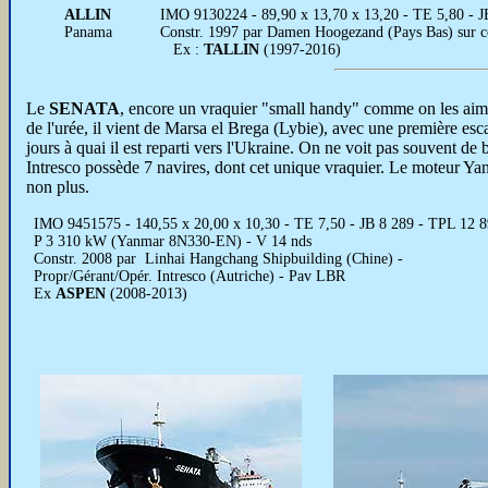
ALLIN
IMO 9130224 - 89,90 x 13,70 x 13,20 - TE 5,80 -
Panama
Constr. 1997 par Damen Hoogezand (Pays Bas) sur 
Ex :
TALLIN
(1997-2016)
Le
SENATA
, encore un vraquier "small handy" comme on les aime
de l'urée, il vient de Marsa el Brega (Lybie), avec une première es
jours à quai il est reparti vers l'Ukraine. On ne voit pas souvent de 
Intresco possède 7 navires, dont cet unique vraquier. Le moteur Yan
non plus.
IMO 9451575 - 140,55 x 20,00 x 10,30 - TE 7,50 - JB 8 289 - TPL 12 898
P 3 310 kW (Yanmar 8N330-EN) - V 14 nds
Constr. 2008 par Linhai Hangchang Shipbuilding (Chine) -
Propr/Gérant/Opér. Intresco (Autriche) - Pav LBR
Ex
ASPEN
(2008-2013)