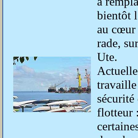
à rempla
bientôt l
au cœur 
rade, su
Ute.
Actuell
travaille
sécurité
flotteur 
certaine