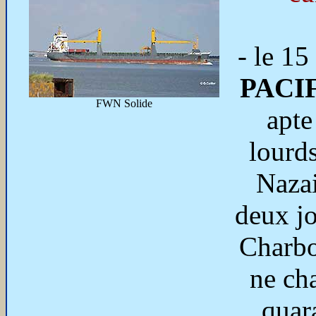
- le 15
PACI
FWN Solide
apte
lourds
Nazai
deux jo
Charbo
ne ch
quar