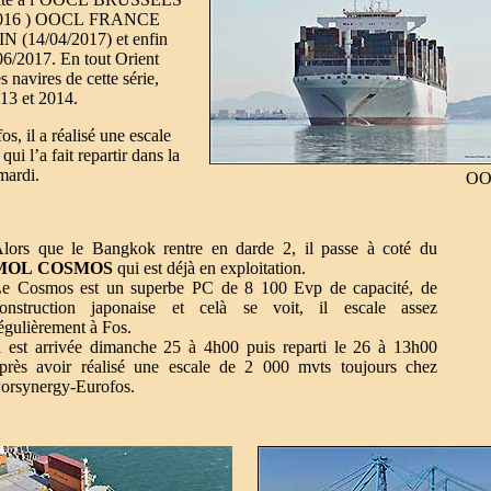
10/2016 ) OOCL FRANCE
 (14/04/2017) et enfin
2017. En tout Orient
 navires de cette série,
013 et 2014.
, il a réalisé une escale
i l’a fait repartir dans la
mardi.
OO
lors que le Bangkok rentre en darde 2, il passe à coté du
MOL COSMOS
qui est déjà en exploitation.
e Cosmos est un superbe PC de 8 100 Evp de capacité, de
onstruction japonaise et celà se voit, il escale assez
égulièrement à Fos.
l est arrivée dimanche 25 à 4h00 puis reparti le 26 à 13h00
près avoir réalisé une escale de 2 000 mvts toujours chez
orsynergy-Eurofos.