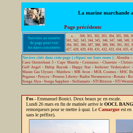
La marine marchande au 
Page précédente
«
..
.
300,
301,
302,
303,
304,
305,
306,
3
Survolez un numéro
341,
342,
343,
344,
345,
346,
347,
348,
349,
3
de page pour voir
384,
385,
386,
387,
388,
389,
390,
391,
392,
3
les dates concernées
427,
428,
429,
430,
431,
432,
433,
434,
435,
4
Navires cités dans cette page (
cliquez sur leurs noms
)
:
Alondra
-
Caen Ouistreham 5
-
Cape Manila
-
Centaurus
-
Charente
-
Christ
Gulf Angel
-
Habip Bayrak
-
Happy Star
-
Inzhener Veshnyakov
Maran Gas Ulysses
-
Matthew
-
MB Avon
-
MOL Cosmos
-
MSC Br
Pegasus
-
Penyez
-
Perseus Liberty
-
Radist Niesmenova
-
Renata
-
Ro
Songa Alya
-
Songa Sapphire
-
Stellamaris
-
STI Brixton
-
STI Westmi
Fos
- Emmanuel Bonici. Deux beaux pc en escale.
Lundi 26 mars en fin de matinée arrive le
OOCL BAN
remorqueurs pour se mettre à quai. Le
Camargue
est en 
sans le préfixe).