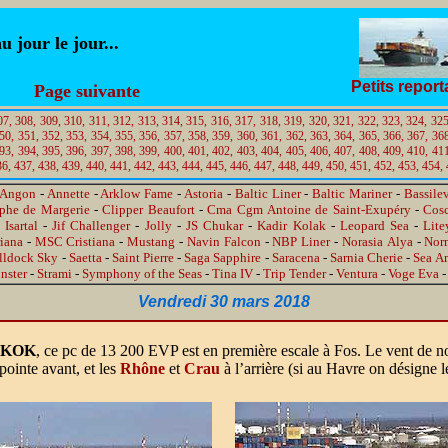
jour le jour...
Petits repor
Page suivante
07,
308,
309,
310,
311,
312,
313,
314,
315,
316,
317,
318,
319,
320,
321,
322,
323,
324,
325
50,
351,
352,
353,
354,
355,
356,
357,
358,
359,
360,
361,
362,
363,
364,
365,
366,
367,
368
93,
394,
395,
396,
397,
398,
399,
400,
401,
402,
403,
404,
405,
406,
407,
408,
409,
410,
411
36,
437,
438,
439,
440,
441,
442,
443,
444,
445,
446,
447,
448,
449,
450,
451,
452,
453,
454,
Angon
-
Annette
-
Arklow Fame
-
Astoria
-
Baltic Liner
-
Baltic Mariner
-
Bassile
ophe de Margerie
-
Clipper Beaufort
-
Cma Cgm Antoine de Saint-Exupéry
-
Cos
-
Isartal
-
Jif Challenger
-
Jolly
-
JS Chukar
-
Kadir Kolak
-
Leopard Sea
-
Lite
iana
-
MSC Cristiana
-
Mustang
-
Navin Falcon
-
NBP Liner
-
Norasia Alya
-
Nor
lldock Sky
-
Saetta
-
Saint Pierre
-
Saga Sapphire
-
Saracena
-
Sarnia Cherie
-
Sea A
nster
-
Strami
-
Symphony of the Seas
-
Tina IV
-
Trip Tender
-
Ventura
-
Voge Eva
Vendredi 30 mars 2018
GKOK
, ce pc de 13 200 EVP est en première escale à Fos. Le vent de nord 
pointe avant, et les
Rhône
et
Crau
à l’arrière (si au Havre on désigne 