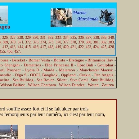
tages
,
326,
327,
328,
329,
330,
331,
332,
333,
334,
335,
336,
337,
338,
339,
340,
,
369,
370,
371,
372,
373,
374,
375,
376,
377,
378,
379,
380,
381,
382,
383,
,
412,
413,
414,
415,
416,
417,
418,
419,
420,
421,
422,
423,
424,
425,
426,
455,
456,
457,
vousa
-
Bereket
-
Bomar Vesta
-
Bonita
-
Bretagne
-
Britannica Hav
-
co Shengshi
-
Demetrios
-
Elbe Princesse II
-
Epic Bali
-
Goulphar
-
yni Prospect
-
Lydia D
-
Maida
-
Malambo
-
Manchester Maersk
-
mandie
-
Olga S
-
OOCL Bangkok
-
Oppland
-
Orakia
-
Pan Angeis
-
melita
-
Sea Bulldog
-
Sea Rover
-
Silent
-
Siva Coral
-
Smit Bulldog
-
-
Wilson Belfast
-
Wilson Chatham
-
Wilson Dundee
-
Wotan
-
Zourva
souffle assez fort et il se fait aider par trois
les remorqueurs par leur numéro, ici c'est par leur nom,