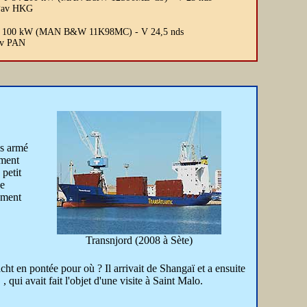
 Pav HKG
 P 66 100 kW (MAN B&W 11K98MC) - V 24,5 nds
Pav PAN
pas armé
ement
 petit
de
mement
Transnjord (2008 à Sète)
cht en pontée pour où ? Il arrivait de Shangaï et a ensuite
E
, qui avait fait l'objet d'une visite à Saint Malo.