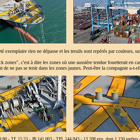
 exemplaire rien ne dépasse et les treuils sont repérés par couleurs, su
 zones", c'est à dire les zones où une aussière tendue fouetterait en cas
t de ne pas se tenir dans les zones jaunes. Peut-être la compagnie a-t-ell
9,80 - TE 15,53 - JB 141 003 - TPL 144 043 - 13 208 evp, dont 1 150 ree