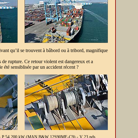
ivant qu’il se trouvent à bâbord ou à tribord, magnifique
 de rupture. Ce retour violent est dangereux et a
e été sensiblisée par un accident récent ?
fers - P 54 200 kW (MAN B&W 12S90ME-C9) - V 23 nds