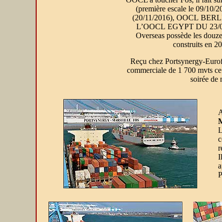
(première escale le 09/
(20/11/2016), OOCL BERLIN
L’OOCL EGYPT DU 23/06/
Overseas possède les douzes
construits en 2
Reçu chez Portsynergy-Eurofos
commerciale de 1 700 mvts ce qu
soirée de 
A
L
c
r
I
a
P