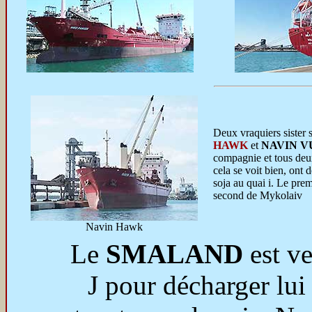
Deux vraquiers sister 
HAWK
et
NAVIN 
compagnie et tous deux
cela se voit bien, ont 
soja au quai i. Le prem
second de Mykolaiv
Navin Hawk
Le
SMALAND
est v
J pour décharger lui