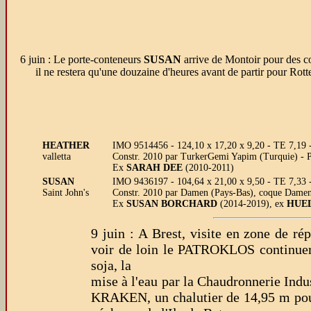
6 juin : Le porte-conteneurs
SUSAN
arrive de Montoir pour des c
il ne restera qu'une douzaine d'heures avant de partir pour Rot
HEATHER
IMO 9514456 - 124,10 x 17,20 x 9,20 - TE 7,19 
valletta
Constr. 2010 par TurkerGemi Yapim (Turquie) - 
Ex
SARAH DEE
(2010-2011)
SUSAN
IMO 9436197 - 104,64 x 21,00 x 9,50 - TE 7,33 
Saint John's
Constr. 2010 par Damen (Pays-Bas), coque Damen 
Ex
SUSAN BORCHARD
(2014-2019), ex
HUE
9 juin : A Brest, visite en zone de rép
voir de loin le PATROKLOS continue
soja, la
mise à l'eau par la Chaudronnerie Indu
KRAKEN, un chalutier de 14,95 m pour