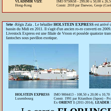
VLADIMIR VIZE
IMO 9750658 - 299,00 x 50,00 x 26,50
Hong-Kong
Constr. 2018 par Daewoo, Geoje (Cor
Sète
-Régis Zaïa .
Le bétailler
HOLSTEIN EXPRESS
est arrivé 
bassin du Midi en 2011. Il s'agit d'un ancien ro-ro converti en 2009
Livestock Express est une filiale de Vroon et possède quatorze transp
fantoches sous pavillon exotique.
HOLSTEIN EXPRESS
IMO 9004413 - 108,50 x 20,00 x 10,70 
Luxembourg
Constr. 1991 par Kitanihon (Japon) - P
Ex
ORIENT 1
(2011-2014),
LEADER 