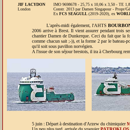
JIF LACYDON
IMO 9698678 - 25,75 x 10,06 x 3,50 - TE 1,8
London
Constr. 2013 par Damen Singapour - Propr/Gé
Ex
FCS SEAGULL
(2019-2020), ex
WORL
L'après-midi également, l'AHTS
BOURBO
2006 arrive à Brest. Il vient assurer pendant troi
chantier Damen de Dunkerque. Ceci du fait que la f
comme chacun sait ;-)), et la forme 2 par le bateau-p
qu'il soit sous pavillon norvégien.
A l'issue de son séjour brestois, il ira à Cherbour
5 juin
: Départ à destination d'Arzew du chimiquier
M
Un peu plus tard, arrivée du vraquier
PATROKLOS