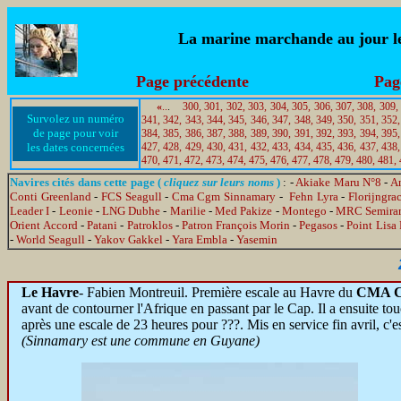
La marine marchande au jour le 
Page précédente
Pag
«
..
.
300,
301,
302,
303,
304,
305,
306,
307,
308,
309,
Survolez un numéro
341,
342,
343,
344,
345,
346,
347,
348,
349,
350,
351,
352,
de page pour voir
384,
385,
386,
387,
388,
389,
390,
391,
392,
393,
394,
395,
les dates concernées
427,
428,
429,
430,
431,
432,
433,
434,
435,
436,
437,
438,
470,
471,
472,
473,
474,
475,
476,
477,
478,
479,
480,
481,
Navires cités dans cette page (
cliquez sur leurs noms
)
: -
Akiake Maru N°8
-
A
Conti Greenland
-
FCS Seagull
-
Cma Cgm Sinnamary
-
Fehn Lyra
-
Florijngra
Leader I
-
Leonie
-
LNG Dubhe
-
Marilie
-
Med Pakize
-
Montego
-
MRC Semira
Orient Accord
-
Patani
-
Patroklos
-
Patron François Morin
-
Pegasos
-
Point Lisa 
-
World Seagull
-
Yakov Gakkel
-
Yara Embla
-
Yasemin
Le Havre
-
Fabien Montreuil. Première escale au Havre du
CMA 
avant de contourner l'Afrique en passant par le Cap. Il a ensuite tou
après une escale de 23 heures pour ???. Mis en service fin avril, c'e
(Sinnamary est une commune en Guyane)