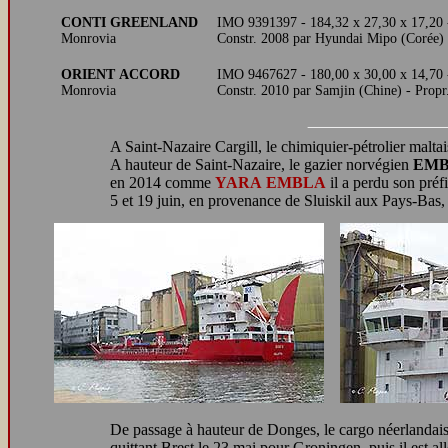
CONTI GREENLAND
IMO 9391397 - 184,32 x 27,30 x 17,20
Monrovia
Constr. 2008 par Hyundai Mipo (Corée) 
ORIENT ACCORD
IMO 9467627 - 180,00 x 30,00 x 14,70
Monrovia
Constr. 2010 par Samjin (Chine) - Prop
A Saint-Nazaire Cargill,
le chimiquier-pétrolier malta
A hauteur de Saint-Nazaire, le gazier norvégien
EM
en 2014 comme
YARA EMBLA
il a perdu son préfi
5 et 19 juin, en provenance de Sluiskil aux Pays-Bas,
De passage à hauteur de Donges, le cargo néerlandai
quittant Brest le 23 mai pour Groningen, puis il est 