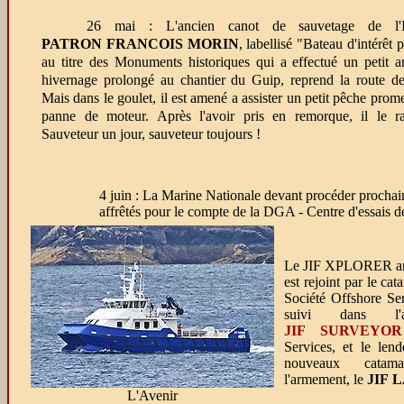
26 mai : L'ancien canot de sauvetage de l'Il
PATRON FRANCOIS MORIN
, labellisé "Bateau d'intérêt 
au titre des Monuments historiques qui a effectué un petit a
hivernage prolongé au chantier du Guip, reprend la route de 
Mais dans le goulet, il est amené a assister un petit pêche pro
panne de moteur. Après l'avoir pris en remorque, il le r
Sauveteur un jour, sauveteur toujours !
4 juin
: La Marine Nationale devant procéder prochaine
affrêtés pour le compte de la DGA - Centre d'essais d
Le JIF XPLORER arri
est rejoint par le ca
Société Offshore Ser
suivi dans l'
JIF SURVEYOR
Services, et le le
nouveaux catam
l'armement, le
JIF 
L'Avenir