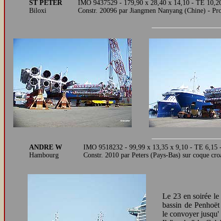
ST PETER
IMO 9437529 - 179,90 x 28,40 x 14,10 - TE 10,2
Biloxi
Constr. 20096 par Jiangmen Nanyang (Chine) - P
ANDRE W
IMO 9518232 - 99,99 x 13,35 x 9,10 - TE 6,15 -
Hambourg
Constr. 2010 par Peters (Pays-Bas) sur coque c
Le 23 en soirée le
bassin de Penhoë
le convoyer jusqu' 