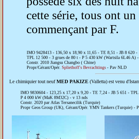
possède six des huit na
cette série, tous ont u
commençant par F.
IMO 9428413 - 136,50 x 18,90 x 11,65 - TE 8,51 - JB 8 620 -
TPL 12 500 - 3 grues de 80 t - P 5 430 kW (Wartsila 6L46 A) 
Constr. 2010 Jiangsu Changbo ( Chine)
Propr/Gérant/Opér.
Spliethoff's Bevrachtings
- Pav NLD
Le chimiquier tout neuf
MED PAKIZE
(Valletta) est venu d'Ista
IMO 9830604 - 123,25 x 17,20 x 9,20 - TE 7,24 - JB 5 651 - TPL 
P 4 000 kW (MaK 8M32C) - v 13 nds
Constr. 2020 par Atlas Tersanecilik (Turquie)
Propr Geos Group (UK), Gérant/Opér. YMN Tankers (Turquie) -