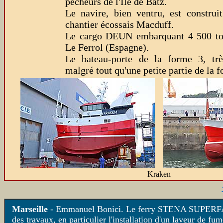
pécheurs de l'Ile de Batz.
Le navire, bien ventru, est construi
chantier écossais Macduff.
Le cargo DEUN embarquant 4 500 ton
Le Ferrol (Espagne).
Le bateau-porte de la forme 3, trè
malgré tout qu'une petite partie de la 
Kraken
Marseille
- Emmanuel Bonici.
Le ferry STENA SUPERFAST X
des travaux, en particulier l'installation d'un laveur de f