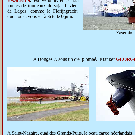
YASEMIN
,
est venu livrer 5 423
tonnes de tourteaux de soja
. Il vient
de Lagos, comme le Florijngracht,
que nous avons vu à Sète le 9 juin.
Yasemin
A Donges 7, sous un ciel plombé, le tanker
GEORGE
A Saint-Nazaire, quai des Grands-Puits, le beau cargo néerlandais