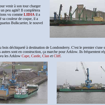
our venir à son tour charger
 un peu agité! Il complètera
'avions vu comme
LIDIA
il a
é sa couleur de coque, il a
uarius Bulkcarrier, le nouvel
 bois déchiqueté à destination de Londonderry. C'est le premier s'une 
 autres sont en construction, ça marche pour Arklow. Ils fréquentent ré
 vu les Arklow
Cape
,
Castle
,
Clan
et
Cliff
.