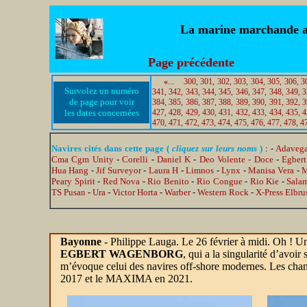
La marine marchande au 
Page précédente
«
..
.
300,
301,
302,
303,
304,
305,
306,
3
Survolez un numéro
341,
342,
343,
344,
345,
346,
347,
348,
349,
3
de page pour voir
384,
385,
386,
387,
388,
389,
390,
391,
392,
3
les dates concernées
427,
428,
429,
430,
431,
432,
433,
434,
435,
4
470,
471,
472,
473,
474,
475,
476,
477,
478,
4
Navires cités dans cette page (
cliquez sur leurs noms
)
: -
Adaveg
Cma Cgm Unity
-
Corelli
-
Daniel K
-
Deo Volente - Doce
-
Egber
Hua Hang
-
Jif Surveyor
-
Laura H
-
Limnos
-
Lynx
-
Manisa Vera
-
M
Peary Spirit
-
Red Nova
-
Rio Benito
-
Rio Congue
-
Rio Kie
-
Sala
TS Pusan
-
Ura
-
Victor Horta
-
Warber
-
Western Rock
-
X-Press Elbru
Bayonne
- Philippe Lauga. Le 26 février à midi. Oh ! Un 
EGBERT WAGENBORG
, qui a la singularité d’avoir
m’évoque celui des navires off-shore modernes.
Les cha
2017 et le MAXIMA en 2021.