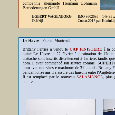
compagnie allemande Hermann Lohmann
Bereederungen GmbH.
EGBERT WAGENBORG
IMO 9802695 – 149,95 x
Delfzijl
Constr.2017 par Koninkli
Le Havre
- Fabien Montreuil.
Brittany Ferries a vendu le
CAP FINISTERE
à la co
quitté Le Havre le 22 février à destination de l'Ital
d'attache sont inscrits discrètement à l'arrière, tandis qu
nom. Il avait commencé son service comme
SUPERF
nom avec une vitesse maximum de 31 nœuds. Brittany Ferr
pendant onze ans il a assuré des liaisons entre l'Angleterr
Il est remplacé par le nouveau
SALAMANCA
, plus
naturel.