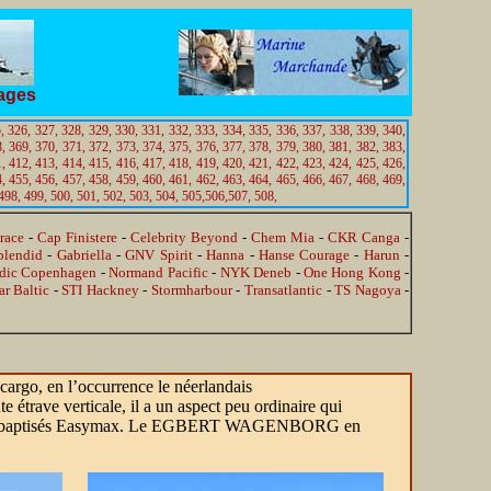
tages
,
326,
327,
328,
329,
330,
331,
332,
333,
334,
335,
336,
337,
338,
339,
340,
,
369,
370,
371,
372,
373,
374,
375,
376,
377,
378,
379,
380,
381,
382,
383,
,
412,
413,
414,
415,
416,
417,
418,
419,
420,
421,
422,
423,
424,
425,
426,
,
455,
456,
457,
458,
459,
460,
461,
462,
463,
464,
465,
466,
467,
468,
469,
498,
499,
500,
501,
502,
503,
504,
505,
506,
507,
508,
race
-
Cap Finistere
-
Celebrity Beyond
-
Chem Mia
-
CKR Canga
-
lendid
-
Gabriella
-
GNV Spirit
-
Hanna
-
Hanse Courage
-
Harun
-
dic Copenhagen
-
Normand Pacific
-
NYK Deneb
-
One Hong Kong
-
ar Baltic
-
STI Hackney
-
Stormharbour
-
Transatlantic
-
TS Nagoya
-
 cargo, en l’occurrence le néerlandais
e étrave verticale, il a un aspect peu ordinaire qui
e type, baptisés Easymax. Le EGBERT WAGENBORG en