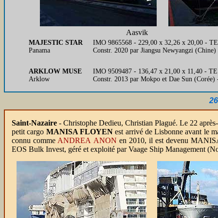
Aasvik
MAJESTIC STAR
IMO 9865568 - 229,00 x 32,26 x 20,00 - 
Panama
Constr. 2020 par Jiangsu Newyangzi (Chine
ARKLOW MUSE
IMO 9509487 - 136,47 x 21,00 x 11,40 - TE
Arklow
Constr. 2013 par Mokpo et Dae Sun (Corée) 
26
Saint-Nazaire
- Christophe Dedieu, Christian Plagué. Le 22 après-m
petit cargo
MANISA FLOYEN
est arrivé de Lisbonne avant le mau
connu comme
ANDREA ANON
en 2010, il est devenu MANI
EOS Bulk Invest, géré et exploité par Vaage Ship Management (No