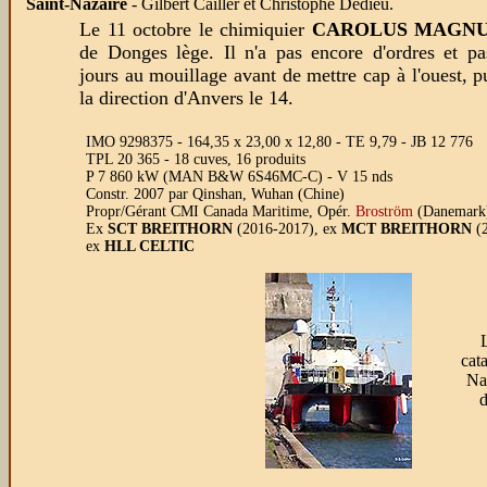
Saint-Nazaire
- Gilbert Cailler et Christophe Dedieu.
Le 11 octobre le chimiquier
CAROLUS MAGN
de Donges lège. Il n'a pas encore d'ordres et pa
jours au mouillage avant de mettre cap à l'ouest, p
la direction d'Anvers le 14.
IMO 9298375 - 164,35 x 23,00 x 12,80 - TE 9,79 - JB 12 776
TPL 20 365 - 18 cuves, 16 produits
P 7 860 kW (MAN B&W 6S46MC-C) - V 15 nds
Constr. 2007 par Qinshan, Wuhan (Chine)
Propr/Gérant CMI Canada Maritime, Opér.
Broström
(Danemark
Ex
SCT BREITHORN
(2016-2017), ex
MCT BREITHORN
(
ex
HLL CELTIC
cat
Na
d