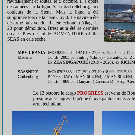
ravitaillement et soutes, le 5 octobre. Il a opéré
des années sur la ligne Sassnitz/Trelleborg, aux
couleurs de la Stena. Mais la ligne a été
supprimée lors de la crise Covid. Le navire a été
désarmé puis vendu. Il a été échoué à Aliaga le
20 pour démolition. Brest aura été sa dernière
escale. Près de lui le ADVENTURE of the
SEAS en cale sèche.
MPV URANIA
IMO 9238820 - 192,81 x 27,80 x 15,50 - TE 11,20
Madeira
Constr. 2003 par Jinling (Chine) - Gérant/Opér.
Ex
ZEA SINGAPORE
(2019 - 2020), ex
RICKM
SASSNITZ
IMO 8705383 - 171,50 x 23,70 x 8,00 - TE 5,80 - 
Gothenburg
P 17 682 kW (2 MAN 6L40/54, 2 MAN 8L40/54, 2 
Constr. 1989 par Danyard (Danemark) - Propr/Gé
Le 13 octobre le cargo
PROGRESS
est venu de Roue
presque aussi agressif qu'une étrave pantocarène. Att
arrêt technique..