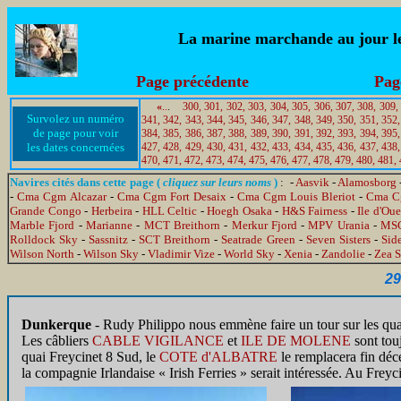
La marine marchande au jour le 
Page précédente
Pag
«
..
.
300,
301,
302,
303,
304,
305,
306,
307,
308,
309,
Survolez un numéro
341,
342,
343,
344,
345,
346,
347,
348,
349,
350,
351,
352,
de page pour voir
384,
385,
386,
387,
388,
389,
390,
391,
392,
393,
394,
395,
les dates concernées
427,
428,
429,
430,
431,
432,
433,
434,
435,
436,
437,
438,
470,
471,
472,
473,
474,
475,
476,
477,
478,
479,
480,
481,
Navires cités dans cette page (
cliquez sur leurs noms
)
: -
Aasvik
-
Alamosborg
-
Cma Cgm Alcazar
-
Cma Cgm Fort Desaix
-
Cma Cgm Louis Bleriot
-
Cma Cg
Grande Congo
-
Herbeira
-
HLL Celtic
-
Hoegh Osaka
-
H&S Fairness
-
Ile d'Oue
Marble Fjord
-
Marianne
-
MCT Breithorn
-
Merkur Fjord
-
MPV Urania
-
MSC
Rolldock Sky
-
Sassnitz
-
SCT Breithorn
-
Seatrade Green
-
Seven Sisters
-
Sid
Wilson North
-
Wilson Sky
-
Vladimir Vize
-
World Sky
-
Xenia
-
Zandolie
-
Zea S
29
Dunkerque
- Rudy Philippo nous emmène faire un tour sur les quai
Les câbliers
CABLE VIGILANCE
et
ILE DE MOLENE
sont tou
quai Freycinet 8 Sud, le
COTE d'ALBATRE
le remplacera fin dé
la compagnie Irlandaise « Irish Ferries » serait intéressée. Au Freyc