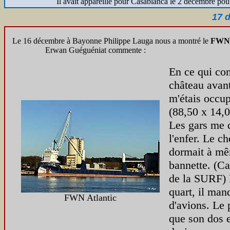
Il avait appareillé pour Casablanca le 2 décembre pou
17 
Le 16 décembre à Bayonne Philippe Lauga nous a montré le
FWN
Erwan Guéguéniat commente :
En ce qui co
château avant
m'étais occ
(88,50 x 14,
Les gars me d
l'enfer. Le c
dormait à mêm
bannette. (Ca
de la SURF) L
quart, il man
FWN Atlantic
d'avions. Le 
que son dos e