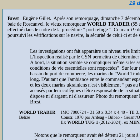
19 
Brest
- Eugène Gillet.
Après son remorquage, dimanche 7 décemb
baie de Roscanvel, le vieux remorqueur
WORLD TRADER
(55 a
effectué dans le cadre de la procédure “ port refuge ”. Ce mardi 9 d
poursuivi les vérifications sur le navire, la sécurité de celui-ci et d
Les investigations ont fait apparaître un niveau très limi
L'inspection réalisé par le CSN permettra de déterminer s
A bord, la situation semble se compliquer même si les ser
conditions de vie essentielles sont respectées". Sur leu
bassin du port de commerce, les marins du “World Trad
long. D'autant que l'ambiance entre le commandant espa
et les deux marins ukrainiens n'est visiblement “ pas au 
accusés par leur collègues d'être responsable de la situ
dispose ni d'argent, ni d'assureur. Photo du remorqueu
Brest.
WORLD TRADER
IMO 7000724 - 31,50 x 8,34 x 4,40 - TE 3
Belize
Constr. 1970 par Ardeag - Bilbao - Gérant/
Ex
WORLD TUG 1
(2012-2024), ex
MEN
Notons que le remorqueur avait été détenu 21 jours à 