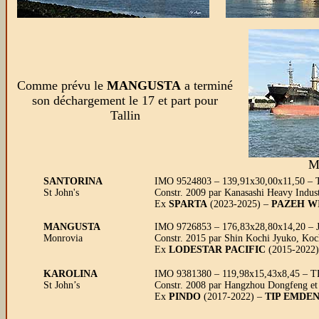
Comme prévu le
MANGUSTA
a terminé
son déchargement le 17 et part pour
Tallin
M
SANTORINA
IMO 9524803 – 139,91x30,00x11,50 – 
St John's
Constr. 2009 par Kanasashi Heavy Indust
Ex
SPARTA
(2023-2025) –
PAZEH W
MANGUSTA
IMO 9726853 – 176,83x28,80x14,20 – J
Monrovia
Constr. 2015 par Shin Kochi Jyuko, Koc
Ex
LODESTAR PACIFIC
(2015-2022)
KAROLINA
IMO 9381380 – 119,98x15,43x8,45 – TE 
St John’s
Constr. 2008 par Hangzhou Dongfeng et
Ex
PINDO
(2017-2022) –
TIP EMDE