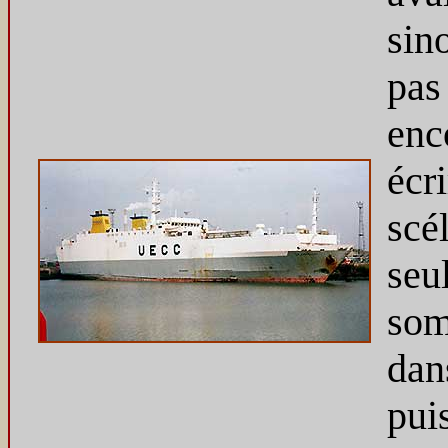
sin
pas
enc
écr
scé
seu
som
dan
puis