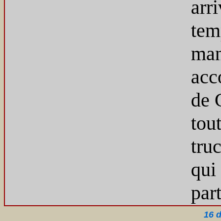
arr
tem
man
acc
de 
tou
tru
qui
part
16 