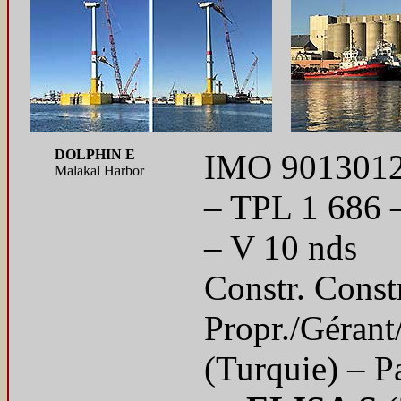
DOLPHIN E
IMO 9013012 
Malakal Harbor
– TPL 1 686
– V 10 nds
Constr. Const
Propr./Géran
(Turquie) – 