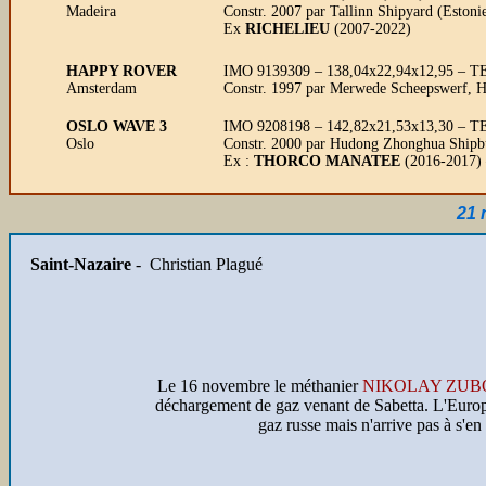
Madeira
Constr. 2007 par Tallinn Shipyard (Eston
Ex
RICHELIEU
(2007-2022)
HAPPY ROVER
IMO 9139309 – 138,04x22,94x12,95 – TE 9
Amsterdam
Constr. 1997 par Merwede Scheepswerf, H
OSLO WAVE 3
IMO 9208198 – 142,82x21,53x13,30 – TE 9
Oslo
Constr. 2000 par Hudong Zhonghua Shipbu
Ex :
THORCO MANATEE
(2016-2017)
21 
Saint-Nazaire
- Christian Plagué
Le 16 novembre le méthanier
NIKOLAY ZUB
déchargement de gaz venant de Sabetta. L'Europe
gaz russe mais n'arrive pas à s'en 