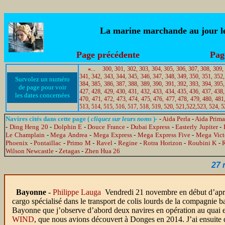
La marine marchande au jour le 
Page précédente
Pag
«
..
.
300,
301,
302,
303,
304,
305,
306,
307,
308,
309,
341,
342,
343,
344,
345,
346,
347,
348,
349,
350,
351,
352,
Survolez un numéro
384,
385,
386,
387,
388,
389,
390,
391,
392,
393,
394,
395,
de page pour voir
427,
428,
429,
430,
431,
432,
433,
434,
435,
436,
437,
438,
les dates concernées
470,
471,
472,
473,
474,
475,
476,
477,
478,
479,
480,
481
513,
514,
515,
516,
517,
518,
519,
520,
521,
522,
523,
524,
5
Navires cités dans cette page (
cliquez sur leurs noms
)-
-
Aida Perla
-
Aida Prima
-
Ding Heng 20
-
Dolphin E
-
Douce France
-
Dubai Express
-
Easterly Jupiter
-
Le Champlain
-
Mega Andrea
-
Mega Express
-
Mega Express Five
-
Mega Vict
Phoenix
-
Pontaillac
-
Primo M
-
Ravel
-
Regine
-
Rotra Horizon
-
Roubini K
-
Wilson Newcastle
-
Zetagas
-
Zhen Hua 26
27 
Bayonne
-
Philippe Lauga
Vendredi 21 novembre en début d’aprè
cargo spécialisé dans le transport de colis lourds de la compagnie ba
Bayonne que j’observe d’abord deux navires en opération au quai 
WIND
, que nous avions découvert à Donges en 2014. J’ai ensuite d