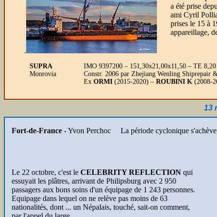
a été prise dep
ami Cyril Polli
prises le 15 à 1
appareillage, de
.
SUPRA
IMO 9397200 – 151,30x21,00x11,50 – TE 8,20 m
Monrovia
Constr. 2006 par Zhejiang Wenling Shiprepair 
Ex
ORMI
(2015-2020) –
ROUBINI K
(2008-2
13 
Fort-de-France
- Yvon Perchoc La période cyclonique s'achève, la
Le 22 octobre, c'est le
CELEBRITY REFLECTION
qui
essuyait les plâtres, arrivant de Philipsburg avec 2 950
passagers aux bons soins d'un équipage de 1 243 personnes.
Equipage dans lequel on ne relève pas moins de 63
nationalités, dont ... un Népalais, touché, sait-on comment,
par l'appel du large.