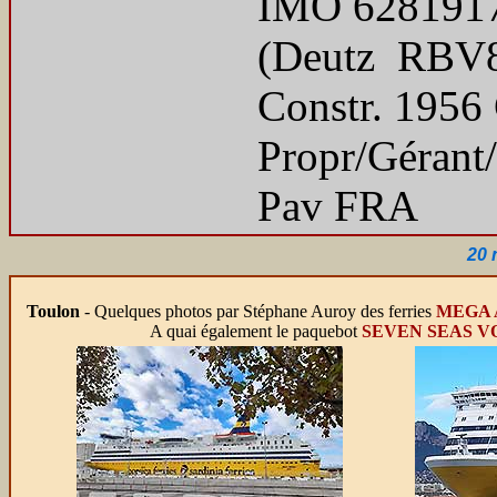
IMO 6281917 
(Deutz RBV8
Constr. 1956 
Propr/Gérant
Pav FRA
20 
Toulon
- Quelques photos par Stéphane Auroy des ferries
MEGA
A quai également le paquebot
SEVEN SEAS 