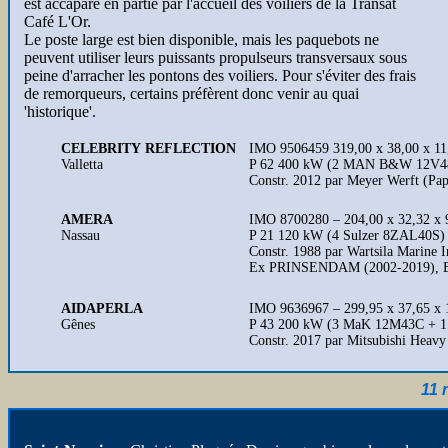
est accaparé en partie par l'accueil des voiliers de la Transat
Café L'Or.
Le poste large est bien disponible, mais les paquebots ne
peuvent utiliser leurs puissants propulseurs transversaux sous
peine d'arracher les pontons des voiliers. Pour s'éviter des frais
de remorqueurs, certains préfèrent donc venir au quai
'historique'.
CELEBRITY REFLECTION
IMO 9506459 319,00 x 38,00 x 11,
Valletta
P 62 400 kW (2 MAN B&W 12V48/
Constr. 2012 par Meyer Werft (Pa
AMERA
IMO 8700280 – 204,00 x 32,32 x 9
Nassau
P 21 120 kW (4 Sulzer 8ZAL40S) -
Constr. 1988 par Wartsila Marine 
Ex PRINSENDAM (2002-2019), 
AIDAPERLA
IMO 9636967 – 299,95 x 37,65 x 1
Gênes
P 43 200 kW (3 MaK 12M43C + 1 
Constr. 2017 par Mitsubishi Heavy
11 