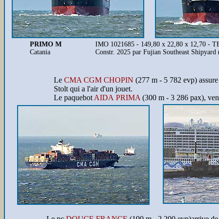
PRIMO M
IMO 1021685 - 149,80 x 22,80 x 12,70 - 
Catania
Constr. 2025 par Fujian Southeast Shipyard 
Le
CMA CGM CHOPIN
(277 m - 5 782 evp) assure 
Stolt qui a l'air d'un jouet.
Le paquebot
AIDA PRIMA
(300 m - 3 286 pax), ven
Le pc
DOUCE FRANCE
(190 m - 2 200 evp)
arrive de