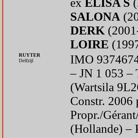
ex
ELISA S
(
SALONA
(20
DERK
(2001
LOIRE
(199
RUYTER
IMO 9374674 
Delfzijl
– JN 1 053 –
(Wartsila 9L2
Constr.
2006 p
Propr./Gérant
(Hollande) –