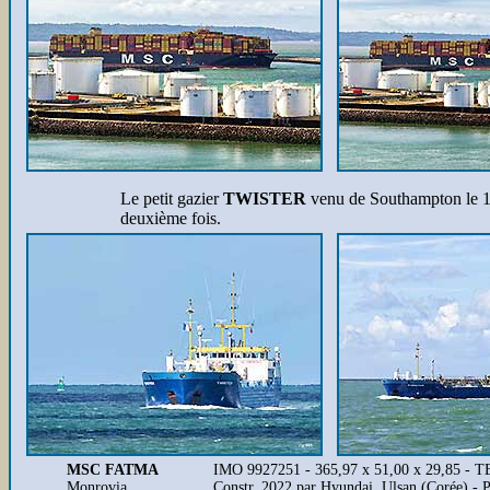
Le petit gazier
TWISTER
venu de Southampton le 17 
deuxième fois.
MSC FATMA
IMO 9927251 - 365,97 x 51,00 x 29,85 - 
Monrovia
Constr. 2022 par Hyundai, Ulsan (Corée) - 