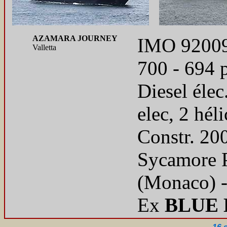
AZAMARA JOURNEY
IMO 92009
Valletta
700 - 694 
Diesel éle
elec, 2 hél
Constr. 200
Sycamore P
(Monaco) 
Ex
BLUE