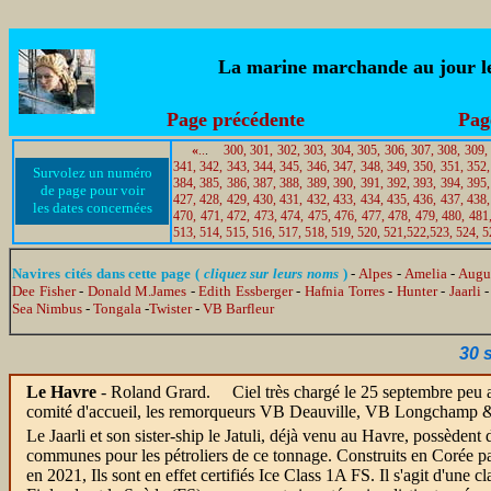
La marine marchande au jour le 
Page précédente
Pag
«
..
.
300,
301,
302,
303,
304,
305,
306,
307,
308,
309,
341,
342,
343,
344,
345,
346,
347,
348,
349,
350,
351,
352,
Survolez un numéro
384,
385,
386,
387,
388,
389,
390,
391,
392,
393,
394,
395,
de page pour voir
427,
428,
429,
430,
431,
432,
433,
434,
435,
436,
437,
438,
les dates concernées
470,
471,
472,
473,
474,
475,
476,
477,
478,
479,
480,
481
513,
514,
515,
516,
517,
518,
519,
520,
521,
522,
523,
524,
5
Navires cités dans cette page (
cliquez sur leurs noms
)
-
Alpes
-
Amelia
-
Augus
Dee Fisher
-
Donald M.James
-
Edith Essberger
-
Hafnia Torres
-
Hunter
-
Jaarli
Sea Nimbus
-
Tongala
-
Twister
-
VB Barfleur
30 
Le Havre
- Roland Grard.
Ciel très chargé le 25 septembre peu ava
comité d'accueil, les remorqueurs VB Deauville, VB Longchamp & V
Le Jaarli et son sister-ship le Jatuli, déjà venu au Havre, possèdent 
communes pour les pétroliers de ce tonnage. Construits en Corée 
en 2021, Ils sont en effet certifiés Ice Class 1A FS. Il s'agit d'une cl