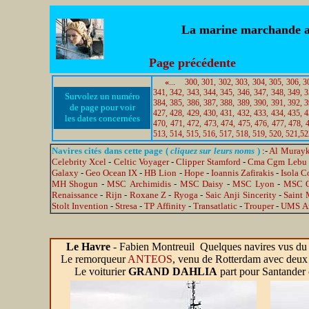
La marine marchande au 
Page précédente
«
..
.
300,
301,
302,
303,
304,
305,
306,
3
341,
342,
343,
344,
345,
346,
347,
348,
349,
3
Survolez un numéro
384,
385,
386,
387,
388,
389,
390,
391,
392,
3
de page pour voir
427,
428,
429,
430,
431,
432,
433,
434,
435,
4
les dates concernées
470,
471,
472,
473,
474,
475,
476,
477,
478,
513,
514,
515,
516,
517,
518,
519,
520,
521,
52
Navires cités dans cette page (
cliquez sur leurs noms
)
:-
Al Muray
Celebrity Xcel
-
Celtic Voyager
-
Clipper Stamford
-
Cma Cgm Lebu
Galaxy
-
Geo Ocean IX
-
HB Lion
-
Hope
-
Ioannis Zafirakis
-
Isola C
MH Shogun
-
MSC Archimidis
-
MSC Daisy
-
MSC Lyon
-
MSC O
Renaissance
-
Rijn
-
Roxane Z
-
Ryoga
-
Saic Anji Sincerity
-
Saint 
Stolt Invention
-
Stresa
-
TP Affinity
-
Transatlatic
-
Trouper
-
UMS Ar
Le Havre
-
Fabien Montreuil Quelques navires vus du
Le remorqueur
ANTEOS
, venu de Rotterdam avec deux 
Le voiturier
GRAND DAHLIA
part pour Santander 