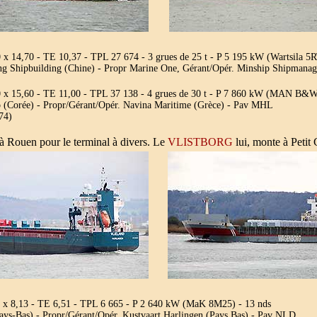
x 14,70 - TE 10,37 - TPL 27 674 - 3 grues de 25 t - P 5 195 kW (Wartsila 5R
ng Shipbuilding (Chine) - Propr Marine One, Gérant/Opér. Minship Shipman
 x 15,60 - TE 11,00 - TPL 37 138 - 4 grues de 30 t - P 7 860 kW (MAN B&
 (Corée) - Propr/Gérant/Opér. Navina Maritime (Grèce) - Pav MHL
74)
 à Rouen pour le terminal à divers. Le
VLISTBORG
lui, monte à Petit
 x 8,13 - TE 6,51 - TPL 6 665 - P 2 640 kW (MaK 8M25) - 13 nds
Pays-Bas) - Propr/Gérant/Opér. Kustvaart Harlingen (Pays Bas) - Pav NLD