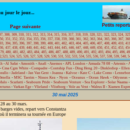
jour le jour...
Petits repor
Page suivante
07,
308,
309,
310,
311,
312,
313,
314,
315,
316,
317,
318,
319,
320,
321,
322,
323,
324,
325
50,
351,
352,
353,
354,
355,
356,
357,
358,
359,
360,
361,
362,
363,
364,
365,
366,
367,
368
93,
394,
395,
396,
397,
398,
399,
400,
401,
402,
403,
404,
405,
406,
407,
408,
409,
410,
411
36,
437,
438,
439,
440,
441,
442,
443,
444,
445,
446,
447,
448,
449,
450,
451,
452,
453,
454
479,
480,
481,
482,
483,
484,
485,
486,
487,
488,
489,
490,
491,
492,
493,
494,
495,
496,
49
2,
523,
524,
525,
526,
527,
528,
529,
530,
531,
532,
533,
534,
535,
536,
537,
538,
539,
540,
5
kh
-
Al Safat
-
Amonith
-
Anafi
-
Anemos
-
APL London
-
Armada 78 08
-
Artemis
-
A
-
Cma Cgm White
-
Compadre
-
Contship Fun
-
Ding Heng 20
-
Dinklediep
-
Ellen
orallo
-
Jadeland
-
Jan Van Gent
-
Joanna
-
Kalvoe
-
Kate C
-
Lake Como
-
Lennebo
rnella
-
MSC Taerim
-
Nissos Kea
-
Nyon
-
Oceanus
-
Ocean Hawk
-
Odysseas
Malo
-
Scarlatti
-
Seabourn Pride
-
Seabourn Venture
-
Sea Explorer
-
Solar Naama
cturus
-
Varkan Ege
-
Vlieland
-
Vlistborg
-
Vole au Vent
-
Walrus II
-
Xiamen Expre
30 mai 2025
 28 au 30 mars.
barges vides, repart vers Constantza
où il terminera sa tournée en Europe