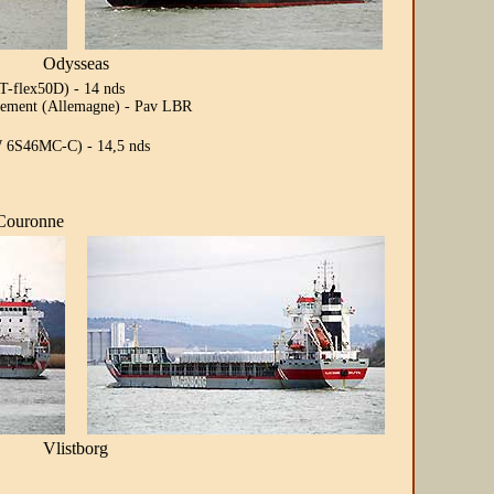
Odysseas
T-flex50D) - 14 nds
agement (Allemagne) - Pav LBR
W 6S46MC-C) - 14,5 nds
 Couronne
Vlistborg