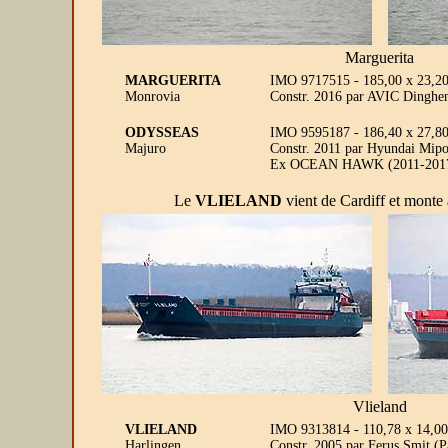
Marguerita
MARGUERITA
IMO 9717515 - 185,00 x 23,20 
Monrovia
Constr. 2016 par AVIC Dinghe
ODYSSEAS
IMO 9595187 - 186,40 x 27,80
Majuro
Constr. 2011 par Hyundai Mipo
Ex OCEAN HAWK (2011-201
Le
VLIELAND
vient de Cardiff et monte
Vlieland
VLIELAND
IMO 9313814 - 110,78 x 14,00
Harlingen
Constr. 2005 par Ferus Smit (