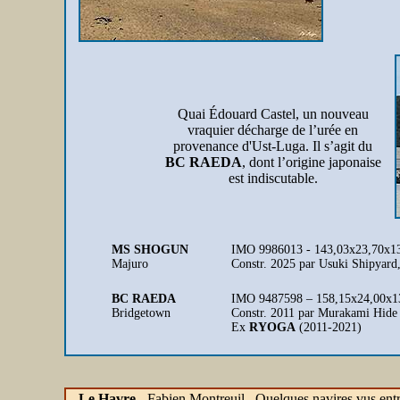
Quai Édouard Castel, un nouveau
vraquier décharge de l’urée en
provenance d'Ust-Luga. Il s’agit du
BC RAEDA
, dont l’origine japonaise
est indiscutable.
MS SHOGUN
IMO 9986013 - 143,03x23,70x1
Majuro
Constr. 2025 par Usuki Shipyard
BC RAEDA
IMO 9487598 – 158,15x24,00x13
Bridgetown
Constr.
2011 par Murakami Hide 
Ex
RYOGA
(2011-2021)
Le Havre
- Fabien Montreuil Quelques navires vus entre