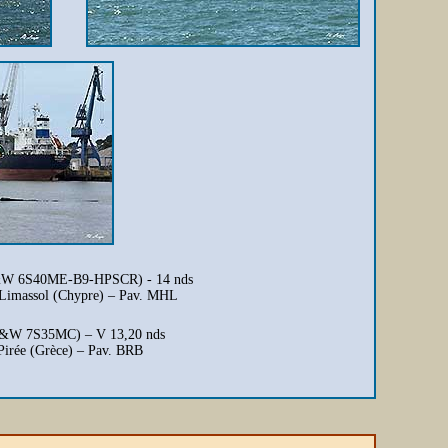
 B&W 6S40ME-B9-HPSCR) - 14 nds
, Limassol (Chypre) – Pav. MHL
-B&W 7S35MC) – V 13,20 nds
Pirée (Grèce) – Pav. BRB