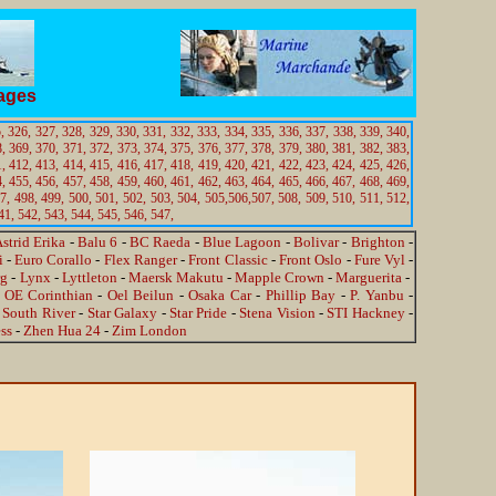
tages
,
326,
327,
328,
329,
330,
331,
332,
333,
334,
335,
336,
337,
338,
339,
340,
,
369,
370,
371,
372,
373,
374,
375,
376,
377,
378,
379,
380,
381,
382,
383,
,
412,
413,
414,
415,
416,
417,
418,
419,
420,
421,
422,
423,
424,
425,
426,
,
455,
456,
457,
458,
459,
460,
461,
462,
463,
464,
465,
466,
467,
468,
469,
7,
498,
499,
500,
501,
502,
503,
504,
505,
506,
507,
508,
509,
510,
511,
512,
41,
542,
543,
544,
545,
546,
547,
strid Erika
-
Balu 6
-
BC Raeda
-
Blue Lagoon
-
Bolivar
-
Brighton
-
i
-
Euro Corallo
-
Flex Ranger
-
Front Classic
-
Front Oslo
-
Fure Vyl
-
rg
-
Lynx
-
Lyttleton
-
Maersk Makutu
-
Mapple Crown
-
Marguerita
-
-
OE Corinthian
-
Oel Beilun
-
Osaka Car
-
Phillip Bay
-
P. Yanbu
-
-
South River
-
Star Galaxy
-
Star Pride
-
Stena Vision
-
STI Hackney
-
ss
-
Zhen Hua 24
-
Zim London