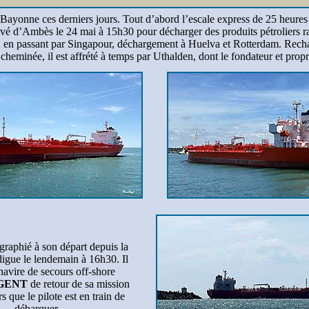
Bayonne ces derniers jours. Tout d’abord l’escale express de 25 heure
rivé d’Ambès le 24 mai à 15h30 pour décharger des produits pétroliers raf
or, en passant par Singapour, déchargement à Huelva et Rotterdam. R
cheminée, il est affrété à temps par Uthalden, dont le fondateur et pro
ographié à son départ depuis la
digue le lendemain à 16h30. Il
 navire de secours off-shore
GENT
de retour de sa mission
rs que le pilote est en train de
débarquer.