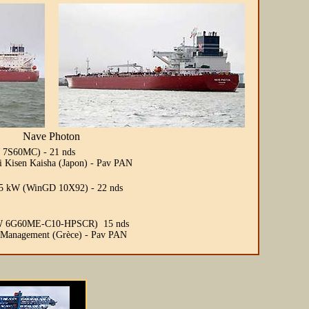
Nave Photon
W 7S60MC) - 21 nds
i Kisen Kaisha (Japon) - Pav PAN
 505 kW (WinGD 10X92) - 22 nds
 B&W 6G60ME-C10-HPSCR) 15 nds
s Management (Grèce) - Pav PAN