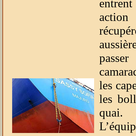
entr
actio
récupé
aussièr
passer
camara
les cap
les bol
quai.
L’équip