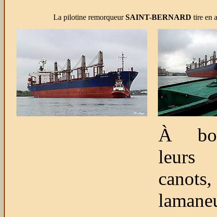
La pilotine remorqueur
SAINT-BERNARD
tire en a
À bo
leur
canot
lamane