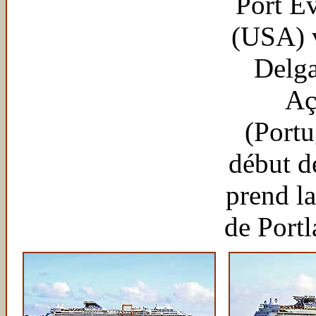
Port E
(USA) 
Delg
Aç
(Portu
début de
prend la
de Port