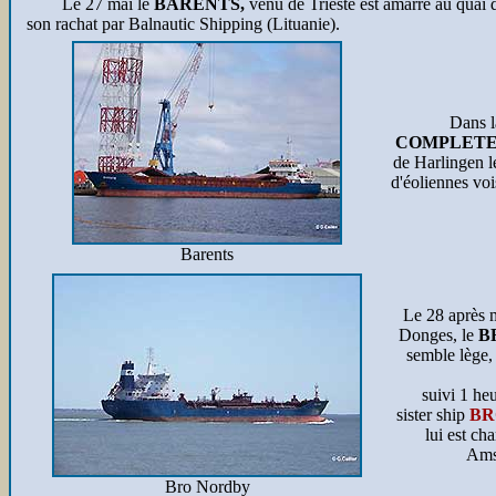
Le 27 mai le
BARENTS,
venu de Trieste est amarré au quai
son rachat par Balnautic Shipping (Lituanie).
Dans l
COMPLET
de Harlingen l
d'éoliennes vo
Barents
Le 28 après 
Donges, le
B
semble lège,
suivi 1 heur
sister ship
BR
lui est ch
Ams
Bro Nordby