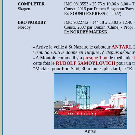
COMPLETER
IMO 9813553 - 25,75 x 10,06 x 3,00 - TE
Skagen
Constr. 2016 par Damen Singapour/Pays
Ex
SOUND EXPRESS
(...2022)
BRO NORDBY
IMO 9322712 - 144,18 x 23,03 x 12,40 - 
Nordby
Constr. 2007 par Qiuxin (Chine) - Propr
Ex
NORDBY MAERSK
- Arrivé la veille à St Nazaire le caboteur
ANTARI
. 
vient. Son AIS le donne en Turquie !??depuis début av
- A Montoir, comme il y a
presque 1 an
, le méthanier
cette fois le
RUDOLF SAMOYLOVICH
pour un tr
"Mickie" pour Port Said, 30 minutes plus tard, le "Ru
Antari