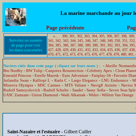
La marine marchande au jour le 
Page précédente
Pag
«
..
.
300,
301,
302,
303,
304,
305,
306,
307,
308,
309,
Survolez un numéro
341,
342,
343,
344,
345,
346,
347,
348,
349,
350,
351,
352,
de page pour voir
384,
385,
386,
387,
388,
389,
390,
391,
392,
393,
394,
395,
les dates concernées
427,
428,
429,
430,
431,
432,
433,
434,
435,
436,
437,
438,
470,
471,
472,
473,
474,
475,
476,
477,
478,
479,
480,
481,
Navires cités dans cette page (
cliquez sur leurs noms
)
: -
Abeille Normandi
Bro Nordby
-
BW Tulip
-
Canpotex Resurrection
-
Celebrity Apex
-
Clean Plane
Emerald Princess
-
Estelle Maersk
-
Euro Adventure
-
Fairplay-34
-
Favorite Di
Jutlandia Swan
-
Kalliopi L
-
Karla C
-
Largo Elegance
-
LNG Endurance
-
M
Minerva Olympia
-
MSC Carmen
-
MTS Valiant
-
Navig8 Axinite
-
Navios 
Rudolf Samoyolovich
-
Rudolf Schulte
-
Saadet
-
Sassy Sofia
-
Seven Seas Spl
UASC Zamzam
-
Union Diamond
-
Wadi Alkarnak
-
Widor
-
Willem Van Orange
Saint-Nazaire et l'estuaire
- Gilbert Cailler