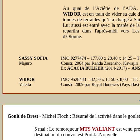
Au quai de l’Aciérie de l’ADA, l
WIDOR
est en train de vider sa cale 
tonnes de ferrailles qu’il a chargé à Sa
Lui aussi est entré avec la marée de la 
repartira dans l'après-midi vers Les
d'Olonne.
SASSY SOFIA
IMO
9277474
– 177,00 x 28,40 x 14,25 – 
Majuro
Constr. 2004 par Kanda Zosensho, Kawajiri
Ex
ACACIA BULKER
(2014-2017) –
AN
WIDOR
IMO 9528483 – 82,50 x 12,50 x 8,00 – TE 
Valetta
Constr. 2009 par Royal Bodewes (Pays-Bas)
Goult de Brest
- Michel Floch : Résumé de l'activité dans le goule
5 mai : Le remorqueur
MTS VALIANT
est venu pre
destination du convoi est Port-la-Nouvelle.