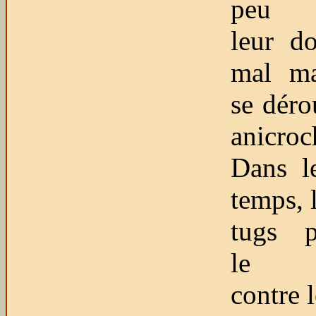
peu r
leur d
mal ma
se déro
anicroc
Dans 
temps, 
tugs p
le n
contre l