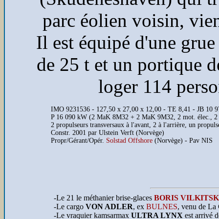
parc éolien voisin, vie
Il est équipé d'une grue
de 25 t et un portique de
loger 114 perso
IMO 9231536 - 127,50 x 27,00 x 12,00 - TE 8,41 - JB 10 9
P 16 090 kW (2 MaK 8M32 + 2 MaK 9M32, 2 mot. élec., 2 hé
2 propulseurs transversaux à l'avant, 2 à l'arrière, un propuls
Constr. 2001 par Ulstein Verft (Norvège)
Propr/Gérant/Opér.
Solstad Offshore
(Norvège) - Pav NIS
-Le 21 le méthanier brise-glaces
BORIS VILKITS
-Le cargo
VON ADLER
, ex
BULNES
, venu de La
-Le vraquier kamsarmax
ULTRA LYNX
est arrivé 