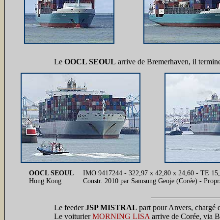
Le
OOCL SEOUL
arrive de Bremerhaven, il termin
OOCL SEOUL
IMO 9417244 - 322,97 x 42,80 x 24,60 - TE 15
Hong Kong
Constr. 2010 par Samsung Geoje (Corée) - Prop
Le feeder
JSP MISTRAL
part pour Anvers, chargé 
Le voiturier
MORNING LISA
arrive de Corée, via Br