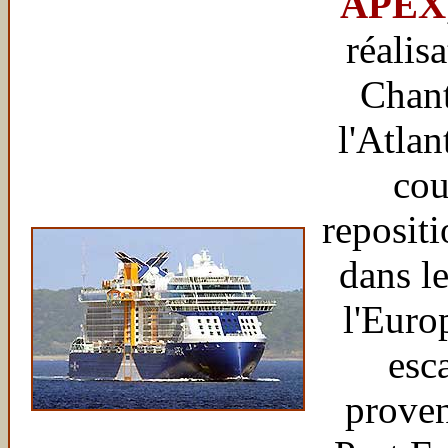
APEX
réalis
Chant
l'Atlan
cou
reposit
dans l
l'Europ
esc
prove