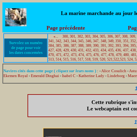
La marine marchande au jour le 
Page précédente
Pag
«
..
.
300,
301,
302,
303,
304,
305,
306,
307,
308,
309,
341,
342,
343,
344,
345,
346,
347,
348,
349,
350,
351,
352,
Survolez un numéro
384,
385,
386,
387,
388,
389,
390,
391,
392,
393,
394,
395,
de page pour voir
427,
428,
429,
430,
431,
432,
433,
434,
435,
436,
437,
438,
les dates concernées
470,
471,
472,
473,
474,
475,
476,
477,
478,
479,
480,
481
513,
514,
515,
516,
517,
518,
519,
520,
521,
522,
523,
524,
5
Navires cités dans cette page (
cliquez sur leurs noms
)
: -
Alice Cosulich
-
Astu
Ekemen Royal
-
Emerald Dinghai
-
Isabel C
-
Katherine Lady
-
Lindeborg
-
Maer
1
Cette rubrique s'i
Le webcaptain est co
1