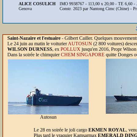
ALICE COSULICH
IMO 9938767 - 113,00 x 20,00 - TE 6,60 - J
Genova
Constr. 2023 par Nantong Cimc (Chine) - P
Saint-Nazaire et l'estuaire
- Gilbert Cailler. Quelques mouvements
Le 24 juin au matin le voiturier
AUTOSUN
(2 800 voitures) descen
WILSON DURNESS
, ex
POLLUX
jusqu'en 2016, Propr Wilson 
Dans la soirée le chimquier
CHEM SINGAPORE
quitte Donges où
Autosun
Le 28 en soirée le joli cargo
EKMEN ROYAL
, ven
Plus tard le vraquier Kamsarmax
EMERALD DING