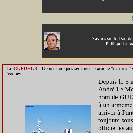
Navires sur le Danube
Philippe Laug
Le
GUEDEL 3
Depuis quelques semaines le groupe "mar-mar" s'int
Vannes.
Depuis le 6 m
André Le Men
nom de GUEDE
à un armement
arriver à Pu
toujours sou
officielles a