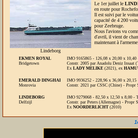
Le 1er juillet le
LIN
en route pour Rochefo
Il est suivi par le voitu
capacité de 4 200 voit
pour Zeebruge.
Nous l'avions vu co
d'avril, il vient de ch
maintenant à l'armeme
Lindeborg
EKMEN ROYAL
IMO 9165865 - 126,08 x 20,00 x 10,40
Bridgetown
Constr. 2005 par Anadolu Deniz Insaat 
Ex
LADY MELIKE
(2021), ex
HAMU
EMERALD DINGHAI
IMO 9936252 - 228,96 x 36,00 x 20,15
Monrovia
Constr. 2021 par CSSC (Chine) - Prop
LINDEBORG
IMO 9279068 - 82,50 x 12,50 x 8,00 - T
Delfzijl
Constr. par Peters (Allemagne) - Propr
Ex
NOORDERLICHT
(2010)
1