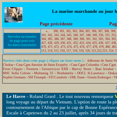
La marine marchande au jour le 
Page précédente
Pag
«
..
.
300,
301,
302,
303,
304,
305,
306,
307,
308,
309,
341,
342,
343,
344,
345,
346,
347,
348,
349,
350,
351,
352,
Survolez un numéro
384,
385,
386,
387,
388,
389,
390,
391,
392,
393,
394,
395,
de page pour voir
427,
428,
429,
430,
431,
432,
433,
434,
435,
436,
437,
438,
les dates concernées
470,
471,
472,
473,
474,
475,
476,
477,
478,
479,
480,
481
513,
514,
515,
516,
517,
518,
519,
520,
521,
522,
523,
524,
5
Navires cités dans cette page (
cliquez sur leurs noms
)
:
Adhemar de Saint-V
Chukar
-
Cma Cgm Antoine de Saint Exupéry
-
Cma Cgm Columba
-
Cma Cgm F
Front Clipper
-
Frontera
-
Geosurveyor XXII
-
Harvey Stone
-
Ikan Jenahar
MSC Sofia Celeste
-
Multratug 35
-
Nordamelia
-
OOCL St.Lawrence
-
Oraka
Sophie Germain
-
SSI Triumph
-
STI Condotti
-
UHL Fame
-
Ursula Essberger
-
V
Le Havre
-
Roland Grard . Le tout nouveau remorqueur
long voyage au départ du Vietnam. L'option de route la plu
contournement de l'Afrique par le cap de Bonne Espérance.
Escale à Capetown du 2 au 23 juillet, après 34 jours de t