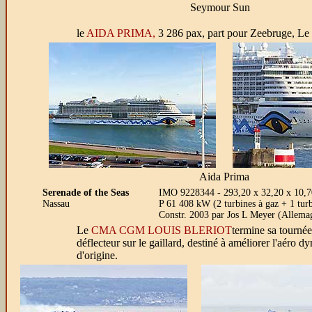
Seymour Sun
le
AIDA PRIMA,
3 286 pax, part pour Zeebruge, Le
Aida Prima
Serenade of the Seas
IMO 9228344 - 293,20 x 32,20 x 10,70
Nassau
P 61 408 kW (2 turbines à gaz + 1 turb
Constr. 2003 par Jos L Meyer (Allema
Le
CMA CGM LOUIS BLERIOT
termine sa tournée
déflecteur sur le gaillard, destiné à améliorer l'aé
d'origine.