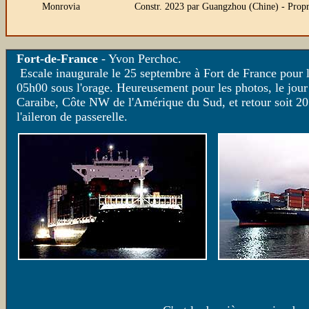
Monrovia
Constr. 2023 par Guangzhou (Chine) - Prop
Fort-de-France
- Yvon Perchoc.
Escale inaugurale le 25 septembre à Fort de France pour 
05h00 sous l'orage. Heureusement pour les photos, le jour
Caraibe, Côte NW de l'Amérique du Sud, et retour soit 20 e
l'aileron de passerelle.