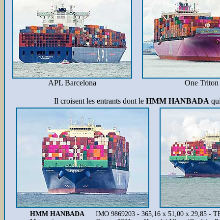
APL Barcelona
One Triton
Il croisent les entrants dont le
HMM HANBADA
qui
HMM HANBADA
IMO 9869203 - 365,16 x 51,00 x 29,85 - 