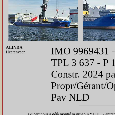
ALINDA
IMO 9969431 - 8
Heerenveen
TPL 3 637 - P
Constr. 2024 p
Propr/Gérant/O
Pav NLD
Gilbert nous a déjà montré la grue SKYLIFT 2 entrant