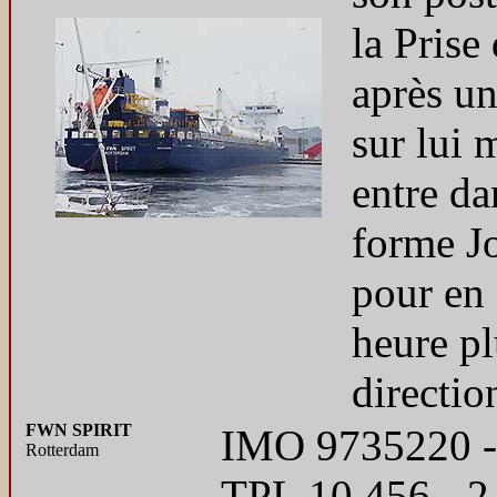
la Prise
après un
sur lui 
entre da
forme J
pour en 
heure pl
directio
FWN SPIRIT
IMO 9735220 - 
Rotterdam
TPL 10 456 - 2