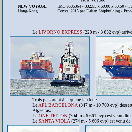
NEW VOYAGE
IMO 9686364 - 332,95 x 60,00 x 30,50 - 
Hong-Kong
Constr. 2015 par Dalian Shipbuilding - Pr
Le
LIVORNO EXPRESS
(228 m - 3 832 evp) arrive 
Trois pc sortent à la queue leu leu :
Le
APL BARCELONA
(347 m - 10 700 evp) dessert l
Algesiras.
Le
ONE TRITON
(304 m - 6 661 evp) est venu direc
Le
SANTA VIOLA
(274 m - 5 606 evp) est venu de 