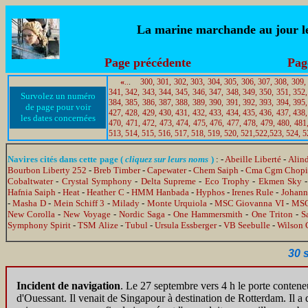
La marine marchande au jour le 
Page précédente
Pag
«
..
.
300,
301,
302,
303,
304,
305,
306,
307,
308,
309,
341,
342,
343,
344,
345,
346,
347,
348,
349,
350,
351,
352,
Survolez un numéro
384,
385,
386,
387,
388,
389,
390,
391,
392,
393,
394,
395,
de page pour voir
427,
428,
429,
430,
431,
432,
433,
434,
435,
436,
437,
438,
les dates concernées
470,
471,
472,
473,
474,
475,
476,
477,
478,
479,
480,
481
513,
514,
515,
516,
517,
518,
519,
520,
521,
522,
523,
524,
5
Navires cités dans cette page (
cliquez sur leurs noms
)
: -
Abeille Liberté
-
Alin
Bourbon Liberty 252
-
Breb Timber
-
Capewater
-
Chem Saiph
-
Cma Cgm Chop
Cobaltwater
-
Crystal Symphony
-
Delta Supreme
-
Eco Trophy
-
Ekmen Sky
Hafnia Saiph
-
Heat
-
Heather C
-
HMM Hanbada
-
Hyphos
-
Irenes Rule
-
Johann
-
Masha D
-
Mein Schiff 3
-
Milady
-
Monte Urquiola
-
MSC Giovanna VI
-
MSC 
New Corolla
-
New Voyage
-
Nordic Saga
-
One Hammersmith
-
One Triton
-
S
Symphony Spirit
-
TSM Alize
-
Tubul
-
Ursula Essberger
-
VB Seebulle
-
Wilson 
30 
Incident de navigation
. Le 27 septembre vers 4 h le porte conten
d'Ouessant. Il venait de Singapour à destination de Rotterdam. Il