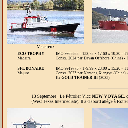
Macareux
ECO TROPHY
IMO 9938688 - 132,78 x 17,60 x 10,20 - TE
Madeira
Constr. 2024 par Dayan Offshore (Chine) - 
SFL BONAIRE
IMO 9919773 - 179,99 x 28,00 x 15,20 - TE
Majuro
Constr. 2023 par Nantong Xiangyu (Chine) 
Ex
GOLD TRAINER III
(2023)
13 Septembre :
Le Pétrolier Vlcc
NEW VOYAGE
, 
(West Texas Intermediate). Il a d'abord allégé à Rotte