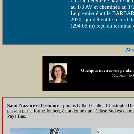
C'est le deuxième navire de 
au 1/3 AV et cheminée au 1/
Le premier était le BARBA
2020, qui détient le record d
(294.05 m) reçu au terminal 
24 
Quelques navires vus pendant
Gwénaëlle
Saint-Nazaire et l'estuaire
- photos Gilbert Cailler, Christophe De
passant par la forme Joubert, étant donné que l'écluse Sud est en tra
Pays-Bas.