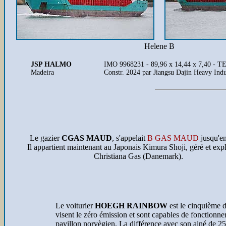
Helene B
JSP HALMO
IMO 9968231 - 89,96 x 14,44 x 7,40 - T
Madeira
Constr. 2024 par Jiangsu Dajin Heavy Ind
Le gazier
CGAS MAUD
, s'appelait
B GAS MAUD
jusqu'e
Il appartient maintenant au Japonais Kimura Shoji, géré et expl
Christiana Gas (Danemark).
Le voiturier
HOEGH RAINBOW
est le cinquième d
visent le zéro émission et sont capables de fonctionn
pavillon norvègien. La différence avec son ainé de 2