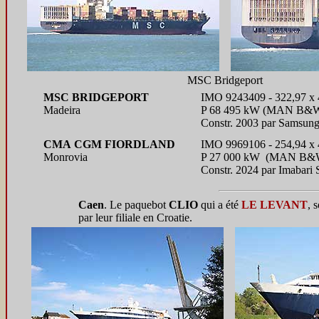
MSC Bridgeport
MSC BRIDGEPORT
IMO 9243409 - 322,97 x 4
Madeira
P 68 495 kW (MAN B&W
Constr. 2003 par Samsung
CMA CGM FIORDLAND
IMO 9969106 - 254,94 x 4
Monrovia
P 27 000 kW (MAN B&W
Constr. 2024 par Imabari
Caen
. Le paquebot
CLIO
qui a été
LE LEVANT
, 
par leur filiale en Croatie.