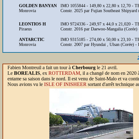
GOLDEN BANYAN
IMO 1055844 - 149,80 x 22,80 x 12,70 - T
Monrovia
Constr. 2025 par Fujian Southeast Shipyard
LEONTIOS H
IMO 9724336 - 249,97 x 44,0 x 21,020 - 
Piraeus
Constr. 2016 par Daewoo-Mangalia (Corée) 
ANTARCTIC
IMO 9315185 - 274,00 x 50,00 x 23,10 - 
Monrovia
Constr. 2007 par Hyundai , Ulsan (Corée) -
Fabien Montreuil a fait un tour à
Cherbourg
le 21 avril.
Le
BOREALIS
,
ex
ROTTERDAM
, il a changé de nom en 2020 à
entame sa saison dans le nord. Il est venu de Saint-Malo et va con
Nous avions vu le
ISLE OF INISHEER
sortant d'arrêt technique a