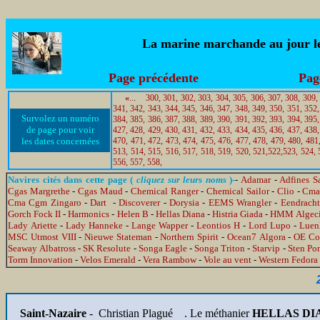
La marine marchande au jour le 
Page précédente
Pag
«
..
.
300,
301,
302,
303,
304,
305,
306,
307,
308,
309,
341,
342,
343,
344,
345,
346,
347,
348,
349,
350,
351,
352,
Survolez un numéro
384,
385,
386,
387,
388,
389,
390,
391,
392,
393,
394,
395,
de page pour voir
427,
428,
429,
430,
431,
432,
433,
434,
435,
436,
437,
438,
les dates concernées
470,
471,
472,
473,
474,
475,
476,
477,
478,
479,
480,
481
513,
514,
515,
516,
517,
518,
519,
520,
521,
522,
523,
524,
556,
557,
558,
Navires cités dans cette page (
cliquez sur leurs noms
)-
-
Adamar
-
Adfines S
Cgas Margrethe
-
Cgas Maud
-
Chemical Ranger
-
Chemical Sailor
-
Clio
-
Cma
Cma Cgm Zingaro
-
Dart
-
Discoverer
-
Dorysia
-
EEMS Wrangler
-
Eendracht
Gorch Fock II
-
Harmonics
-
Helen B
-
Hellas Diana
-
Histria Giada
-
HMM Algeci
Lady Ariette
-
Lady Hanneke
-
Lange Wapper
-
Leontios H
-
Lord Lupo
-
Luen
MSC Utmost VIII
-
Nieuwe Stateman
-
Northern Spirit
-
Ocean7 Algora
-
OE Cor
Seaway Albatross
-
SK Resolute
-
Songa Eagle
-
Songa Triton
-
Starvip
-
Sten Po
Torm Innovation
-
Velos Emerald
-
Vera Rambow
-
Vole au vent
-
Western Fedora
Saint-Nazaire
- Christian Plagué .
Le méthanier
HELLAS DI