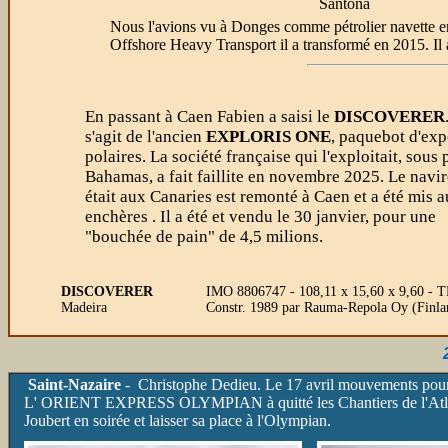
Santona
Nous l'avions vu à Donges comme pétrolier navette e
Offshore Heavy Transport il a transformé en 2015. Il 
En passant à Caen Fabien a saisi le
DISCOVERER
s'agit de l'ancien
EXPLORIS ONE
, paquebot d'exp
polaires. La société française qui l'exploitait, sous 
Bahamas, a fait faillite en novembre 2025. Le navir
était aux Canaries est remonté à Caen et a été mis 
enchères . Il a été et vendu le 30 janvier, pour une
"bouchée de pain" de 4,5 milions.
DISCOVERER
IMO 8806747 - 108,11 x 15,60 x 9,60 - TE
Madeira
Constr. 1989 par Rauma-Repola Oy (Finla
Saint-Nazaire
- Christophe Dedieu. Le 17 avril mouvements pour
L' ORIENT EXPRESS OLYMPIAN à quitté les Chantiers de l'Atlantiqu
Joubert en soirée et laisser sa place à l'Olympian.